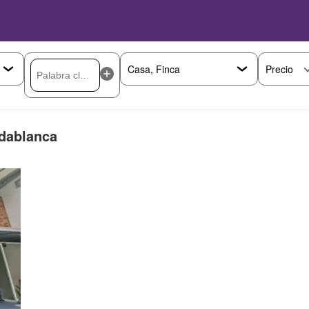
Precio
idablanca