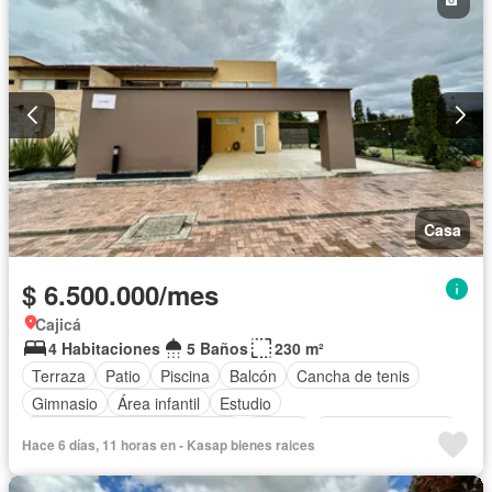
Casa
$ 6.500.000/mes
Cajicá
4 Habitaciones
5 Baños
230 m²
Terraza
Patio
Piscina
Balcón
Cancha de tenis
Gimnasio
Área infantil
Estudio
Circuito cerrado de televisión
Alarma
Cuarto de servicio
Hace 6 días, 11 horas en - Kasap bienes raices
Vista panorámica
Chimenea
Barbecue
Closet
Sauna
Gas natural