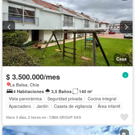
Casa
$ 3.500.000/mes
La Balsa, Chía
4 Habitaciones
3,5 Baños
140 m²
Vista panorámica
Seguridad privada
Cocina integral
Aparcadero
Jardín
Caseta de vigilancia
Área infantil
Hace 3 días, 2 horas en - CIMA GROUP SAS