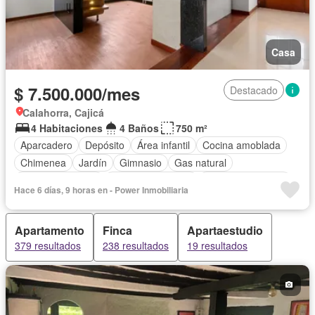
Casa
$ 7.500.000/mes
Destacado
Calahorra, Cajicá
4 Habitaciones
4 Baños
750 m²
Aparcadero
Depósito
Área infantil
Cocina amoblada
Chimenea
Jardín
Gimnasio
Gas natural
Vista panorámica
Seguridad privada
Cuarto de servicio
Hace 6 días, 9 horas en - Power Inmobiliaria
Cancha de tenis
Apartamento
Finca
Apartaestudio
379 resultados
238 resultados
19 resultados