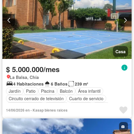
Casa
$ 5.000.000/mes
La Balsa, Chía
4 Habitaciones
6 Baños
239 m²
Jardín
Patio
Piscina
Balcón
Área infantil
Circuito cerrado de televisión
Cuarto de servicio
Vista panorámica
Chimenea
Barbecue
Closet
14/06/2026 en - Kasap bienes raices
Gas natural