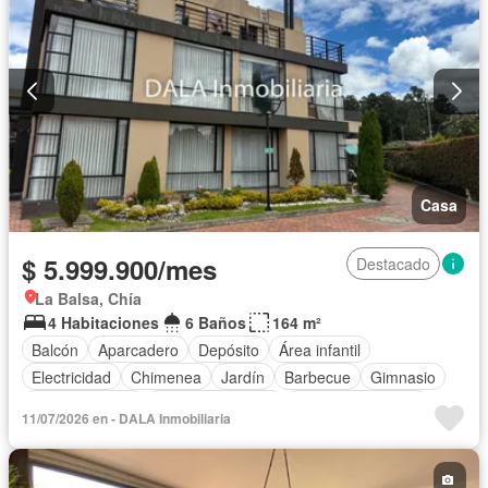
Casa
$ 5.999.900/mes
Destacado
La Balsa, Chía
4 Habitaciones
6 Baños
164 m²
Balcón
Aparcadero
Depósito
Área infantil
Electricidad
Chimenea
Jardín
Barbecue
Gimnasio
Cocina integral
Vista panorámica
Seguridad privada
11/07/2026 en - DALA Inmobiliaria
Cuarto de servicio
Piscina
Cancha de tenis
Agua
Patio