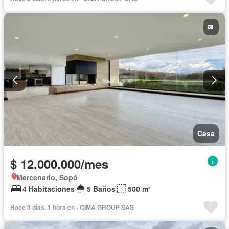
Caseta de vigilancia
Jacuzzi
Casa
$ 12.000.000/mes
Mercenario, Sopó
4 Habitaciones
5 Baños
500 m²
Hace 3 días, 1 hora en - CIMA GROUP SAS