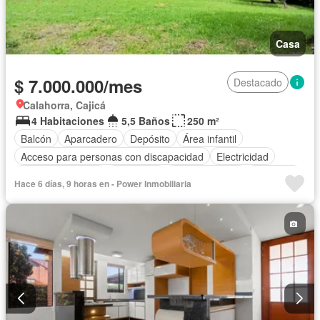
Casa
$ 7.000.000/mes
Destacado
Calahorra, Cajicá
4 Habitaciones
5,5 Baños
250 m²
Balcón
Aparcadero
Depósito
Área infantil
Acceso para personas con discapacidad
Electricidad
Cocina amoblada
Chimenea
Cocina integral
Ascensor
Hace 6 días, 9 horas en - Power Inmobiliaria
Vista panorámica
Seguridad privada
Cuarto de servicio
Cancha de tenis