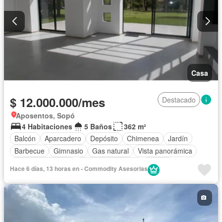
Casa
$ 12.000.000/mes
Destacado
Aposentos, Sopó
4 Habitaciones
5 Baños
362 m²
Balcón
Aparcadero
Depósito
Chimenea
Jardín
Barbecue
Gimnasio
Gas natural
Vista panorámica
Seguridad privada
Cuarto de servicio
Piscina
Hace 6 días, 13 horas en - Commodity Asesorias
Cancha de tenis