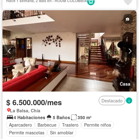
Hace 1 semana, 2 días en - HOUM COLOMBIA
Casa
$ 6.500.000/mes
Destacado
La Balsa, Chía
4 Habitaciones
5 Baños
350 m²
Aparcadero
Barbecue
Trastero
Permite niños
Permite mascotas
Sin amoblar