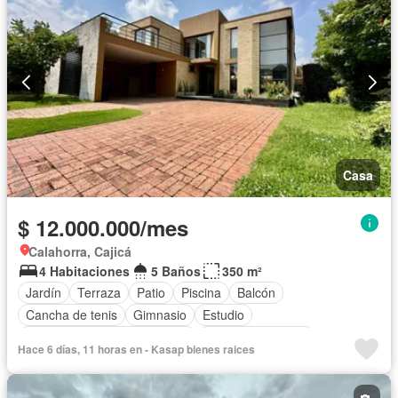
Casa
$ 12.000.000/mes
Calahorra, Cajicá
4 Habitaciones
5 Baños
350 m²
Jardín
Terraza
Patio
Piscina
Balcón
Cancha de tenis
Gimnasio
Estudio
Circuito cerrado de televisión
Cuarto de servicio
Hace 6 días, 11 horas en - Kasap bienes raices
Vista panorámica
Chimenea
Barbecue
Closet
Gas natural