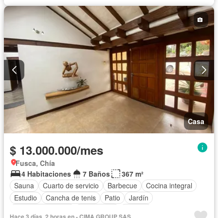
Casa
$ 13.000.000/mes
Fusca, Chía
4 Habitaciones
7 Baños
367 m²
Sauna
Cuarto de servicio
Barbecue
Cocina integral
Estudio
Cancha de tenis
Patio
Jardín
Seguridad privada
Aparcadero
Terraza
Hace 3 días, 2 horas en - CIMA GROUP SAS