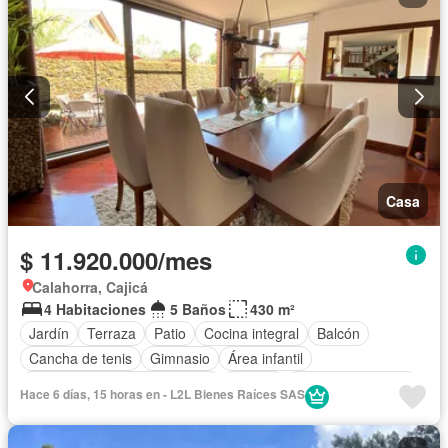
Casa
$ 11.920.000/mes
Calahorra, Cajicá
4 Habitaciones
5 Baños
430 m²
Jardín
Terraza
Patio
Cocina integral
Balcón
Cancha de tenis
Gimnasio
Área infantil
Circuito cerrado de televisión
Alarma
Cuarto de servicio
Hace 6 días, 15 horas en - L2L Bienes Raíces SAS
Vista panorámica
Calefacción
Chimenea
Barbecue
Closet
Sauna
Gas natural