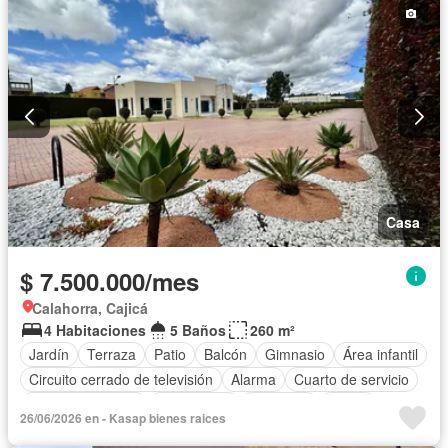
Casa
$ 7.500.000/mes
Calahorra, Cajicá
4 Habitaciones
5 Baños
260 m²
Jardín
Terraza
Patio
Balcón
Gimnasio
Área infantil
Circuito cerrado de televisión
Alarma
Cuarto de servicio
Vista panorámica
Calefacción
Barbecue
Closet
26/06/2026 en - Kasap bienes raices