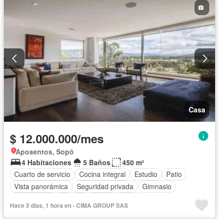
Casa
$ 12.000.000/mes
Aposentos, Sopó
4 Habitaciones
5 Baños
450 m²
Cuarto de servicio
Cocina integral
Estudio
Patio
Vista panorámica
Seguridad privada
Gimnasio
Aparcadero
Terraza
Jardín
Balcón
Hace 3 días, 1 hora en - CIMA GROUP SAS
Caseta de vigilancia
Depósito
Cancha de tenis