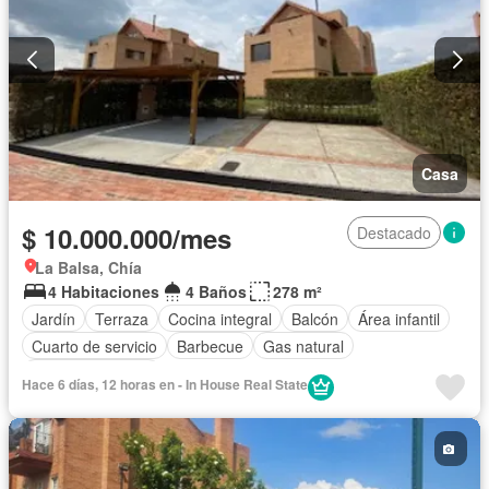
Casa
$ 10.000.000/mes
Destacado
La Balsa, Chía
4 Habitaciones
4 Baños
278 m²
Jardín
Terraza
Cocina integral
Balcón
Área infantil
Cuarto de servicio
Barbecue
Gas natural
Vista panorámica
Hace 6 días, 12 horas en - In House Real State