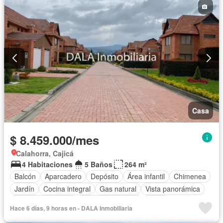
Casa
$ 8.459.000/mes
Calahorra, Cajicá
4 Habitaciones
5 Baños
264 m²
Balcón
Aparcadero
Depósito
Área infantil
Chimenea
Jardín
Cocina integral
Gas natural
Vista panorámica
Seguridad privada
Cuarto de servicio
Agua
Hace 6 días, 9 horas en - DALA Inmobiliaria