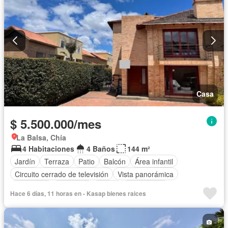
Casa
$ 5.500.000/mes
La Balsa, Chía
4 Habitaciones
4 Baños
144 m²
Jardín
Terraza
Patio
Balcón
Área infantil
Circuito cerrado de televisión
Vista panorámica
Chimenea
Barbecue
Closet
Gas natural
Hace 6 días, 11 horas en - Kasap bienes raices