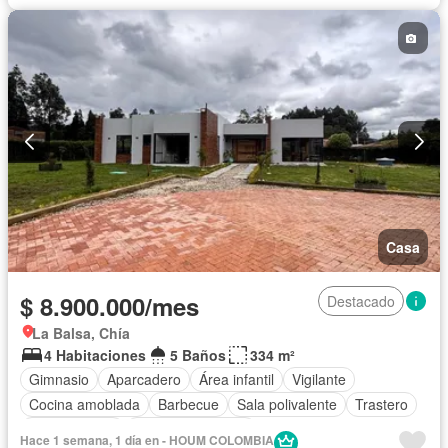
Casa
$ 8.900.000/mes
Destacado
La Balsa, Chía
4 Habitaciones
5 Baños
334 m²
Gimnasio
Aparcadero
Área infantil
Vigilante
Cocina amoblada
Barbecue
Sala polivalente
Trastero
Permite niños
Permite mascotas
Hace 1 semana, 1 día en - HOUM COLOMBIA