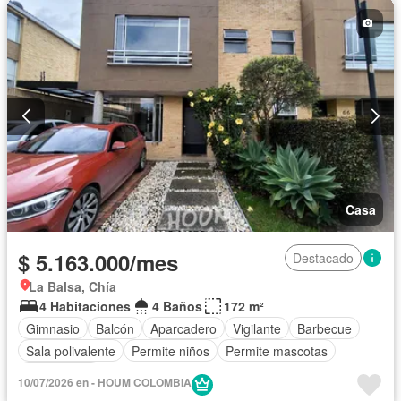
Casa
$ 5.163.000/mes
Destacado
La Balsa, Chía
4 Habitaciones
4 Baños
172 m²
Gimnasio
Balcón
Aparcadero
Vigilante
Barbecue
Sala polivalente
Permite niños
Permite mascotas
Sin amoblar
10/07/2026 en - HOUM COLOMBIA