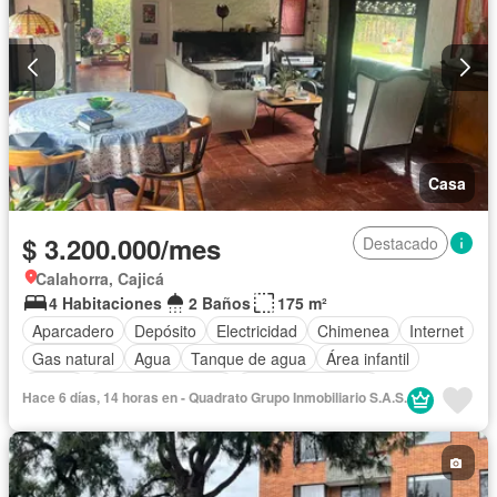
Casa
$ 3.200.000/mes
Destacado
Calahorra, Cajicá
4 Habitaciones
2 Baños
175 m²
Aparcadero
Depósito
Electricidad
Chimenea
Internet
Gas natural
Agua
Tanque de agua
Área infantil
Jardín
Seguridad privada
Permite mascotas
Hace 6 días, 14 horas en - Quadrato Grupo Inmobiliario S.A.S.
Permite niños
Solo familias