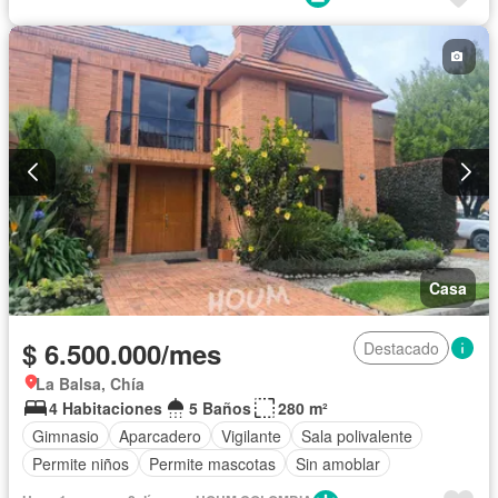
Completamente amoblado
Casa
$ 6.500.000/mes
Destacado
La Balsa, Chía
4 Habitaciones
5 Baños
280 m²
Gimnasio
Aparcadero
Vigilante
Sala polivalente
Permite niños
Permite mascotas
Sin amoblar