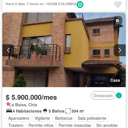
Hace 6 días, 7 horas en - HOUM COLOMBIA
Casa
$ 5.900.000/mes
Destacado
La Balsa, Chía
4 Habitaciones
5 Baños
304 m²
Aparcadero
Vigilante
Barbecue
Sala polivalente
Trastero
Permite niños
Permite mascotas
Sin amoblar