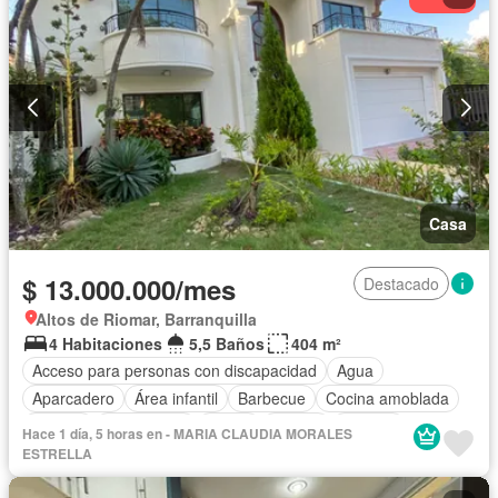
Casa
$ 13.000.000/mes
Destacado
Altos de Riomar, Barranquilla
4 Habitaciones
5,5 Baños
404 m²
Acceso para personas con discapacidad
Agua
Aparcadero
Área infantil
Barbecue
Cocina amoblada
Estudio
Gas natural
Jardín
Piscina
Terraza
Hace 1 día, 5 horas en - MARIA CLAUDIA MORALES
Permite mascotas
ESTRELLA