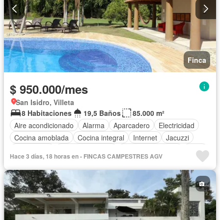
Finca
$ 950.000/mes
San Isidro, Villeta
8 Habitaciones
19,5 Baños
85.000 m²
Aire acondicionado
Alarma
Aparcadero
Electricidad
Cocina amoblada
Cocina integral
Internet
Jacuzzi
Gas natural
Vista panorámica
Cuarto de servicio
Agua
Hace 3 días, 18 horas en - FINCAS CAMPESTRES AGV
Tanque de agua
Área infantil
Vigilante
Acceso para personas con discapacidad
Jardín
Barbecue
Caseta de vigilancia
Seguridad privada
Piscina
Permite mascotas
Permite niños
Solo familias