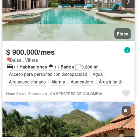
Finca
$ 900.000/mes
Balsal, Villeta
11 Habitaciones
11 Baños
3.200 m²
Acceso para personas con discapacidad
Agua
Aire acondicionado
Alarma
Aparcadero
Área infantil
Balcón
Barbecue
Calefacción
Caseta de vigilancia
Hace 2 días, 6 horas en - CAMPESTRES DE COLOMBIA
Chimenea
Cocina amoblada
Cocina integral
Cuarto de servicio
Depósito
Electricidad
Gas natural
Gimnasio
Internet
Jacuzzi
Jardín
Estudio
Patio
Piscina
Vigilante
Sauna
Seguridad privada
Tanque de agua
Terraza
Vista panorámica
Wifi
Permite mascotas
Permite niños
Solo familias