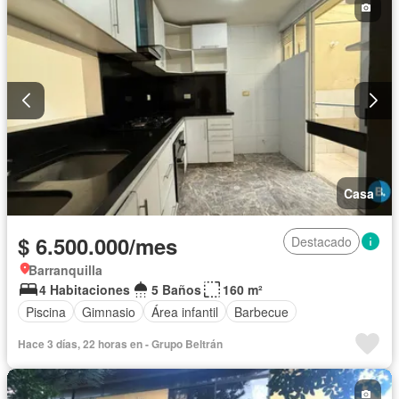
Casa
$ 6.500.000/mes
Destacado
Barranquilla
4 Habitaciones
5 Baños
160 m²
Piscina
Gimnasio
Área infantil
Barbecue
Hace 3 días, 22 horas en - Grupo Beltrán