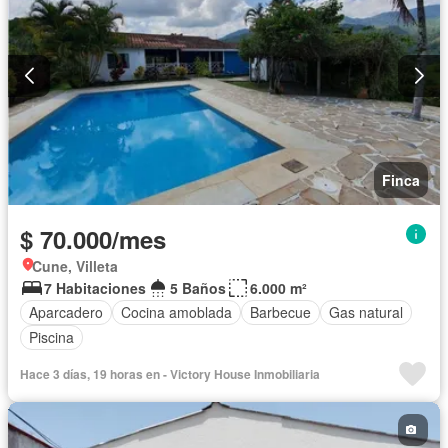
Barbecue
Caseta de vigilancia
Gimnasio
Sauna
Seguridad privada
Piscina
Permite mascotas
Permite niños
Solo familias
Finca
$ 70.000/mes
Cune, Villeta
7 Habitaciones
5 Baños
6.000 m²
Aparcadero
Cocina amoblada
Barbecue
Gas natural
Piscina
Hace 3 días, 19 horas en - Victory House Inmobiliaria