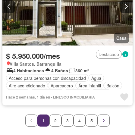
Casa
$ 5.950.000/mes
Destacado
Villa Santos, Barranquilla
4 Habitaciones
4 Baños
360 m²
Acceso para personas con discapacidad
Agua
Aire acondicionado
Aparcadero
Área infantil
Balcón
Barbecue
Cocina integral
Electricidad
Estudio
Hace 2 semanas, 1 día en - LINESCO INMOBILIARIA
Gas natural
Jardín
Estudio
Vigilante
Terraza
Vista panorámica
Permite mascotas
Permite niños
1
2
3
4
5