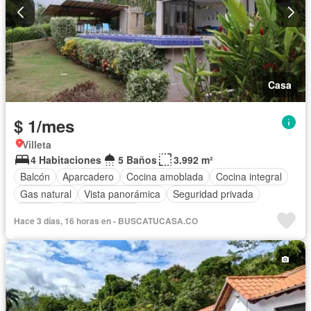
Casa
$ 1/mes
Villeta
4 Habitaciones
5 Baños
3.992 m²
Balcón
Aparcadero
Cocina amoblada
Cocina integral
Gas natural
Vista panorámica
Seguridad privada
Piscina
Cancha de tenis
Hace 3 días, 16 horas en - BUSCATUCASA.CO