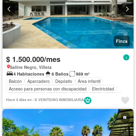
Finca
$ 1.500.000/mes
Salitre Negro, Villeta
4 Habitaciones
6 Baños
969 m²
Balcón
Aparcadero
Depósito
Área infantil
Acceso para personas con discapacidad
Electricidad
Cocina amoblada
Barbecue
Cocina integral
Internet
Hace 4 días en - K·VEINTIUNO INMOBILIARIA
Jacuzzi
Ascensor
Gas natural
Seguridad privada
Cuarto de servicio
Piscina
Agua