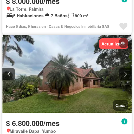
$ 8.000.000/mes
La Torre, Palmira
5 Habitaciones
7 Baños
800 m²
Hace 5 días, 9 horas en - Casas & Negocios Inmobiliaria SAS
Actualizado
Casa
$ 6.800.000/mes
Miravalle Dapa, Yumbo