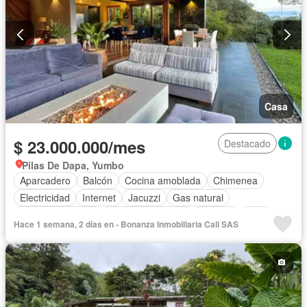
Piscina
Seguridad privada
Sauna
Ascensor
Cancha de tenis
Wifi
Permite mascotas
Permite niños
Solo familias
Casa
$ 23.000.000/mes
Destacado
Pilas De Dapa, Yumbo
Aparcadero
Balcón
Cocina amoblada
Chimenea
Electricidad
Internet
Jacuzzi
Gas natural
Vista panorámica
Cuarto de servicio
Terraza
Agua
Hace 1 semana, 2 días en - Bonanza Inmobiliaria Cali SAS
Tanque de agua
Patio
Área infantil
Vigilante
Acceso para personas con discapacidad
Jardín
Caseta de vigilancia
Barbecue
Wifi
Seguridad privada
Permite mascotas
Permite niños
Solo familias