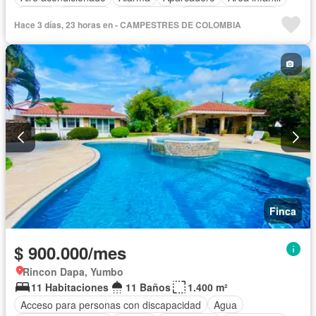
Balcón
Barbecue
Calefacción
Caseta de vigilancia
Hace 3 días, 23 horas en - CAMPESTRES DE COLOMBIA
Chimenea
Cocina amoblada
Cocina integral
Cuarto de servicio
Depósito
Electricidad
Gas natural
Gimnasio
Internet
Jacuzzi
Jardín
Estudio
Patio
Piscina
Vigilante
Sauna
Seguridad privada
Tanque de agua
Terraza
Vista panorámica
Wifi
Permite mascotas
Permite niños
Solo familias
Finca
$ 900.000/mes
Rincon Dapa, Yumbo
11 Habitaciones
11 Baños
1.400 m²
Acceso para personas con discapacidad
Agua