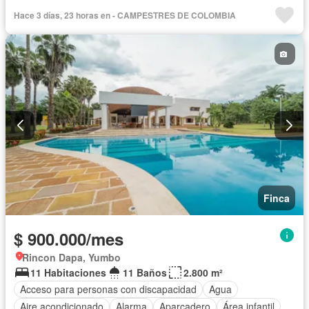
Balcón
Barbecue
Calefacción
Caseta de vigilancia
Hace 3 días, 23 horas en - CAMPESTRES DE COLOMBIA
Chimenea
Cocina amoblada
Cocina integral
Cuarto de servicio
Depósito
Electricidad
Gas natural
Gimnasio
Internet
Jacuzzi
Jardín
Estudio
Patio
Piscina
Vigilante
Sauna
Seguridad privada
Tanque de agua
Terraza
Vista panorámica
Wifi
Permite mascotas
Permite niños
Solo familias
Finca
$ 900.000/mes
Rincon Dapa, Yumbo
11 Habitaciones
11 Baños
2.800 m²
Acceso para personas con discapacidad
Agua
Aire acondicionado
Alarma
Aparcadero
Área infantil