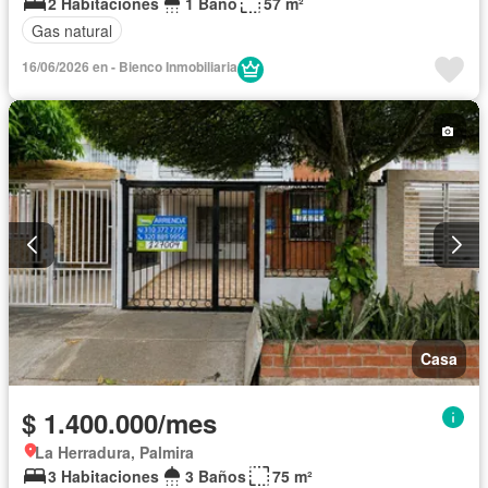
2 Habitaciones
1 Baño
57 m²
Gas natural
16/06/2026 en - Bienco Inmobiliaria
Casa
$ 1.400.000/mes
La Herradura, Palmira
3 Habitaciones
3 Baños
75 m²