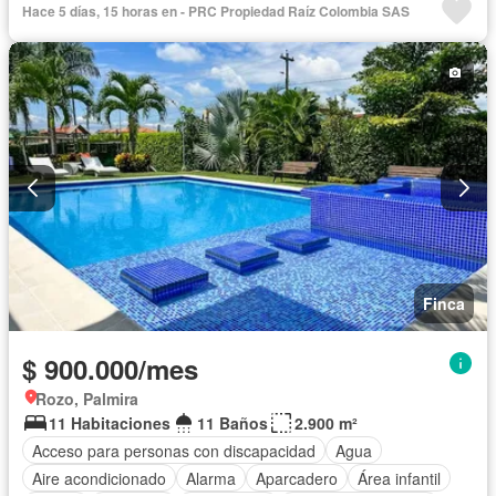
Hace 5 días, 15 horas en - PRC Propiedad Raíz Colombia SAS
Finca
$ 900.000/mes
Rozo, Palmira
11 Habitaciones
11 Baños
2.900 m²
Acceso para personas con discapacidad
Agua
Aire acondicionado
Alarma
Aparcadero
Área infantil