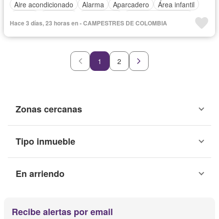
Aire acondicionado
Alarma
Aparcadero
Área infantil
Balcón
Barbecue
Calefacción
Caseta de vigilancia
Hace 3 días, 23 horas en - CAMPESTRES DE COLOMBIA
Chimenea
Cocina amoblada
Cocina integral
Cuarto de servicio
Depósito
Electricidad
Gas natural
Gimnasio
Internet
Jacuzzi
Jardín
Estudio
Patio
1
2
Piscina
Vigilante
Sauna
Seguridad privada
Tanque de agua
Terraza
Vista panorámica
Wifi
Permite mascotas
Permite niños
Solo familias
Zonas cercanas
Tipo inmueble
En arriendo
Recibe alertas por email