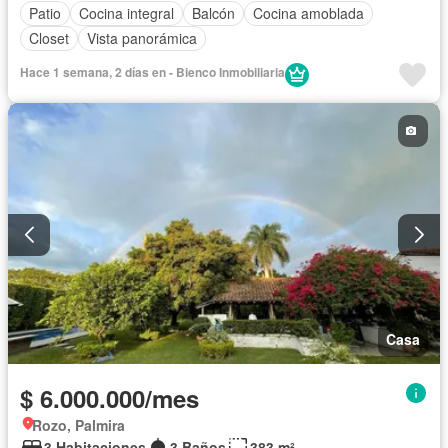
Patio
Cocina integral
Balcón
Cocina amoblada
Closet
Vista panorámica
Hace 1 semana, 2 días en - Bienco Inmobiliaria
Casa
$ 6.000.000/mes
Rozo, Palmira
3 Habitaciones
3 Baños
383 m²