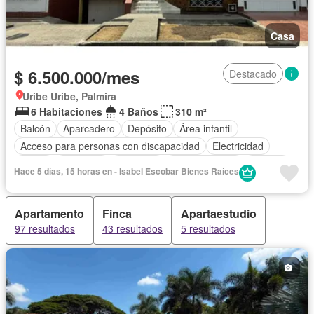
Casa
$ 6.500.000/mes
Destacado
Uribe Uribe, Palmira
6 Habitaciones
4 Baños
310 m²
Balcón
Aparcadero
Depósito
Área infantil
Acceso para personas con discapacidad
Electricidad
Jardín
Barbecue
Gimnasio
Cocina integral
Internet
Hace 5 días, 15 horas en - Isabel Escobar Bienes Raíces
Jacuzzi
Gas natural
Vista panorámica
Seguridad privada
Cuarto de servicio
Agua
Patio
Apartamento
Finca
Apartaestudio
97 resultados
43 resultados
5 resultados