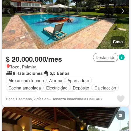
Casa
$ 20.000.000/mes
Destacado
Rozo, Palmira
6 Habitaciones
5,5 Baños
Aire acondicionado
Alarma
Aparcadero
Cocina amoblada
Electricidad
Depósito
Calefacción
Cocina integral
Internet
Jacuzzi
Cuarto de servicio
Hace 1 semana, 2 días en - Bonanza Inmobiliaria Cali SAS
Vista panorámica
Estudio
Gas natural
Terraza
Agua
Tanque de agua
Patio
Jardín
Acceso para personas con discapacidad
Vigilante
Área infantil
Barbecue
Caseta de vigilancia
Estudio