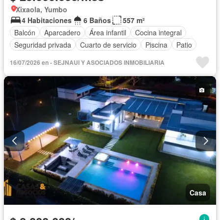
Xixaola, Yumbo
4 Habitaciones
6 Baños
557 m²
Balcón
Aparcadero
Área infantil
Cocina integral
Seguridad privada
Cuarto de servicio
Piscina
Patio
16/07/2026 en - SEJNAUI Y ASOCIADOS INMOBILIARIA
Casa