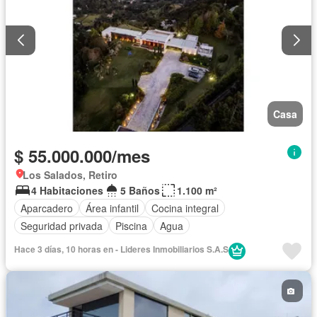
Casa
$ 55.000.000/mes
Los Salados, Retiro
4 Habitaciones
5 Baños
1.100 m²
Aparcadero
Área infantil
Cocina integral
Seguridad privada
Piscina
Agua
Hace 3 días, 10 horas en - Lideres Inmobiliarios S.A.S