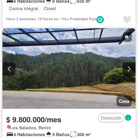
6 Habitaciones
6 Baños
625 m²
Cocina integral
Closet
Hace 3 semanas, 19 horas en - Vive Propiedad Raíz
Casa
$ 9.800.000/mes
Destacado
Los Salados, Retiro
4 Habitaciones
5 Baños
300 m²