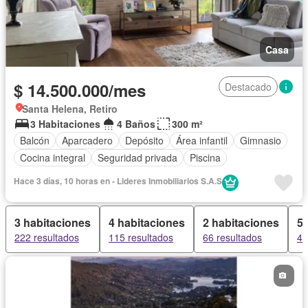
Casa
$ 14.500.000/mes
Destacado
Santa Helena, Retiro
3 Habitaciones
4 Baños
300 m²
Balcón
Aparcadero
Depósito
Área infantil
Gimnasio
Cocina integral
Seguridad privada
Piscina
Hace 3 días, 10 horas en - Lideres Inmobiliarios S.A.S
3 habitaciones
4 habitaciones
2 habitaciones
5 
222 resultados
115 resultados
66 resultados
45