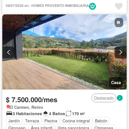
Cocina integral
Vista panorámica
08/07/2026 en - HOMES PROVENTO INMOBILIARIA
Casa
$ 7.500.000/mes
Destacado
El Carmen, Retiro
3 Habitaciones
4 Baños
170 m²
Jardín
Terraza
Piscina
Cocina integral
Balcón
Gimnasio
Área infantil
Vista panorámica
Chimenea