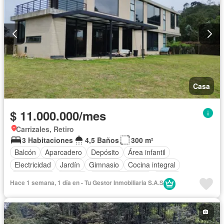
Casa
$ 11.000.000/mes
Carrizales, Retiro
3 Habitaciones
4,5 Baños
300 m²
Balcón
Aparcadero
Depósito
Área infantil
Electricidad
Jardín
Gimnasio
Cocina integral
Gas natural
Estudio
Vista panorámica
Sauna
Hace 1 semana, 1 día en - Tu Gestor Inmobiliaria S.A.S
Seguridad privada
Agua
Patio