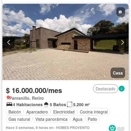
Casa
$ 16.000.000/mes
Destacado
Pantanillo, Retiro
4 Habitaciones
5 Baños
5.200 m²
Balcón
Aparcadero
Electricidad
Cocina integral
Gas natural
Vista panorámica
Agua
Patio
Hace 3 semanas, 9 horas en - HOMES PROVENTO