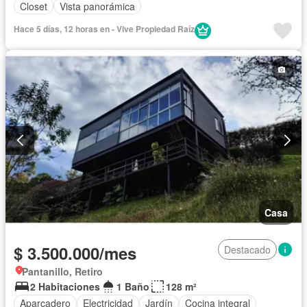
Closet
Vista panorámica
Hace 5 días, 12 horas en - Vive Propiedad Raíz
Casa
$ 3.500.000/mes
Destacado
Pantanillo, Retiro
2 Habitaciones
1 Baño
128 m²
Aparcadero
Electricidad
Jardín
Cocina integral