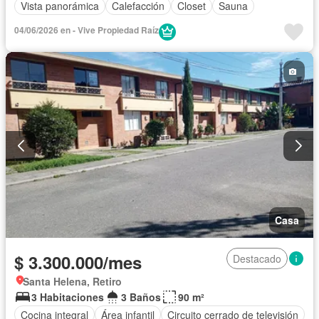
Vista panorámica
Calefacción
Closet
Sauna
04/06/2026 en - Vive Propiedad Raíz
Casa
$ 3.300.000/mes
Destacado
Santa Helena, Retiro
3 Habitaciones
3 Baños
90 m²
Cocina integral
Área infantil
Circuito cerrado de televisión