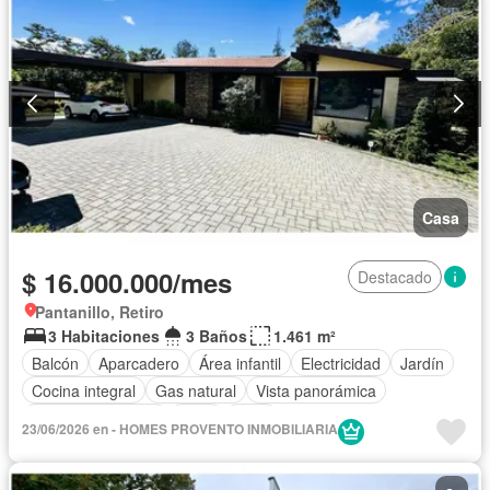
Casa
$ 16.000.000/mes
Destacado
Pantanillo, Retiro
3 Habitaciones
3 Baños
1.461 m²
Balcón
Aparcadero
Área infantil
Electricidad
Jardín
Cocina integral
Gas natural
Vista panorámica
Seguridad privada
Agua
Patio
23/06/2026 en - HOMES PROVENTO INMOBILIARIA