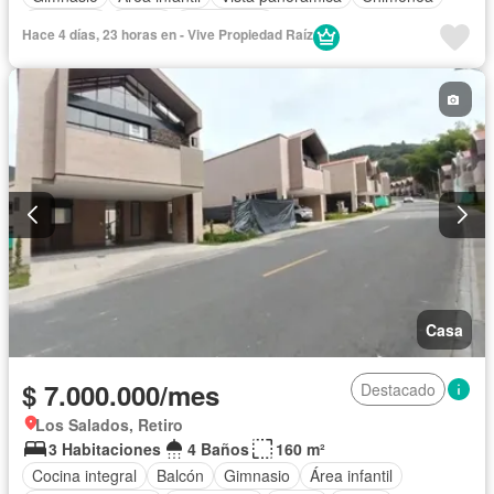
Barbecue
Sauna
Gas natural
Hace 4 días, 23 horas en - Vive Propiedad Raíz
Casa
$ 7.000.000/mes
Destacado
Los Salados, Retiro
3 Habitaciones
4 Baños
160 m²
Cocina integral
Balcón
Gimnasio
Área infantil