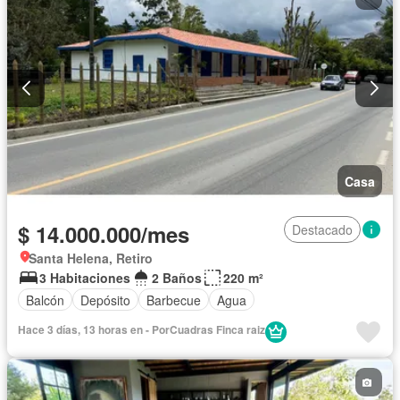
Casa
$ 14.000.000/mes
Destacado
Santa Helena, Retiro
3 Habitaciones
2 Baños
220 m²
Balcón
Depósito
Barbecue
Agua
Hace 3 días, 13 horas en - PorCuadras Finca raiz