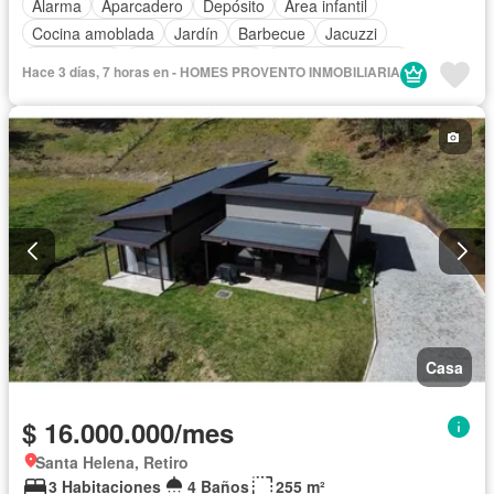
Alarma
Aparcadero
Depósito
Área infantil
Cocina amoblada
Jardín
Barbecue
Jacuzzi
Gas natural
Vista panorámica
Cuarto de servicio
Hace 3 días, 7 horas en - HOMES PROVENTO INMOBILIARIA
Piscina
Patio
Casa
$ 16.000.000/mes
Santa Helena, Retiro
3 Habitaciones
4 Baños
255 m²