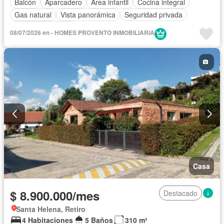
Balcón
Aparcadero
Área infantil
Cocina integral
Gas natural
Vista panorámica
Seguridad privada
Cuarto de servicio
08/07/2026 en - HOMES PROVENTO INMOBILIARIA
Casa
$ 8.900.000/mes
Destacado
Santa Helena, Retiro
4 Habitaciones
5 Baños
310 m²