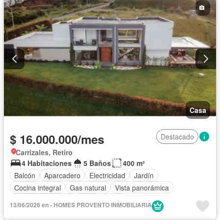
Casa
$ 16.000.000/mes
Destacado
Carrizales, Retiro
4 Habitaciones
5 Baños
400 m²
Balcón
Aparcadero
Electricidad
Jardín
Cocina integral
Gas natural
Vista panorámica
Seguridad privada
Agua
Patio
13/06/2026 en - HOMES PROVENTO INMOBILIARIA