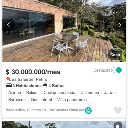
Casa
$ 30.000.000/mes
Destacado
Los Salados, Retiro
3 Habitaciones
4 Baños
Alarma
Balcón
Cocina amoblada
Chimenea
Jardín
Barbecue
Gas natural
Vista panorámica
Seguridad privada
Cuarto de servicio
Patio
Hace 3 días, 13 horas en - PorCuadras Finca raiz