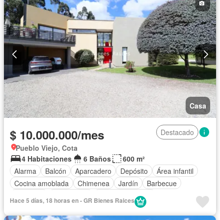
Casa
$ 10.000.000/mes
Destacado
Pueblo Viejo, Cota
4 Habitaciones
6 Baños
600 m²
Alarma
Balcón
Aparcadero
Depósito
Área infantil
Cocina amoblada
Chimenea
Jardín
Barbecue
Gimnasio
Gas natural
Vista panorámica
Hace 5 días, 18 horas en - GR Bienes Raices
Seguridad privada
Cuarto de servicio
Piscina
Cancha de tenis
Patio