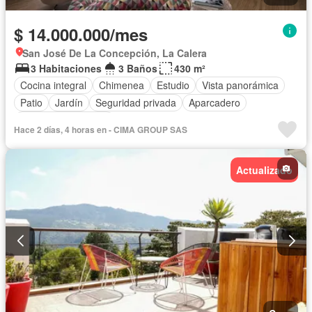
$ 14.000.000/mes
San José De La Concepción, La Calera
3 Habitaciones
3 Baños
430 m²
Cocina integral
Chimenea
Estudio
Vista panorámica
Patio
Jardín
Seguridad privada
Aparcadero
Caseta de vigilancia
Hace 2 días, 4 horas en - CIMA GROUP SAS
Actualizado