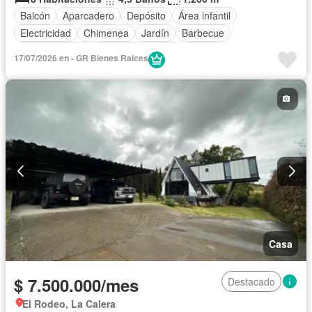
Balcón
Aparcadero
Depósito
Área infantil
Electricidad
Chimenea
Jardín
Barbecue
Cocina integral
Vista panorámica
Sauna
17/07/2026 en - GR Bienes Raices
Cuarto de servicio
Agua
Patio
Casa
$ 7.500.000/mes
Destacado
El Rodeo, La Calera