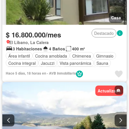
Casa
$ 16.800.000/mes
Destacado
El Libano, La Calera
3 Habitaciones
4 Baños
400 m²
Área infantil
Cocina amoblada
Chimenea
Gimnasio
Cocina integral
Jacuzzi
Vista panorámica
Sauna
Seguridad privada
Piscina
Cancha de tenis
Patio
Hace 5 días, 18 horas en - AVB Inmobiliario
Actualizado