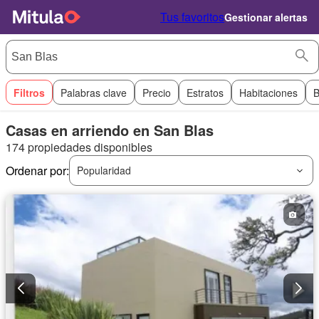
Tus favoritos
Gestionar alertas
Filtros
Palabras clave
Precio
Estratos
Habitaciones
B
Casas en arriendo en San Blas
174 propiedades disponibles
Ordenar por:
Popularidad