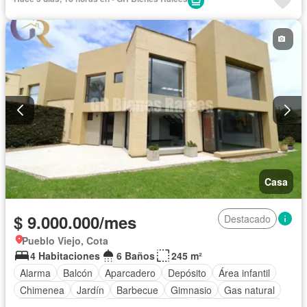
Cuarto de servicio
Piscina
Cancha de tenis
Patio
Casa
$ 9.000.000/mes
Destacado
Pueblo Viejo, Cota
4 Habitaciones
6 Baños
245 m²
Alarma
Balcón
Aparcadero
Depósito
Área infantil
Chimenea
Jardín
Barbecue
Gimnasio
Gas natural
Vista panorámica
Seguridad privada
Cuarto de servicio