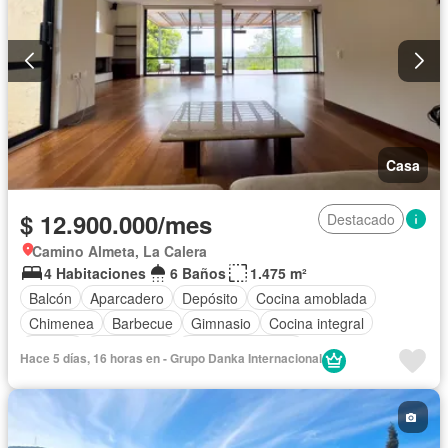
Casa
$ 12.900.000/mes
Destacado
Camino Almeta, La Calera
4 Habitaciones
6 Baños
1.475 m²
Balcón
Aparcadero
Depósito
Cocina amoblada
Chimenea
Barbecue
Gimnasio
Cocina integral
Jacuzzi
Gas natural
Vista panorámica
Hace 5 días, 16 horas en - Grupo Danka Internacional
Seguridad privada
Cuarto de servicio
Piscina
Cancha de tenis
Patio