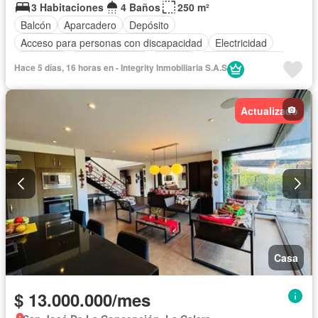
3 Habitaciones
4 Baños
250 m²
Balcón
Aparcadero
Depósito
Acceso para personas con discapacidad
Electricidad
Barbecue
Cocina integral
Internet
Vista panorámica
Hace 5 días, 16 horas en - Integrity Inmobiliaria S.A.S
Agua
Patio
Actualizado
Casa
$ 13.000.000/mes