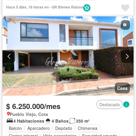
Cocina integral
Jacuzzi
Vista panorámica
Hace 5 días, 18 horas en - GR Bienes Raices
Seguridad privada
Cuarto de servicio
Piscina
Cancha de tenis
Patio
Casa
$ 6.250.000/mes
Destacado
Pueblo Viejo, Cota
4 Habitaciones
4 Baños
350 m²
Balcón
Aparcadero
Depósito
Chimenea
Cocina integral
Vista panorámica
Seguridad privada