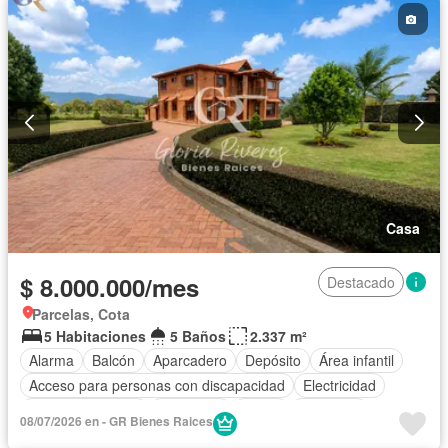
Casa
$ 8.000.000/mes
Destacado
Parcelas, Cota
5 Habitaciones
5 Baños
2.337 m²
Alarma
Balcón
Aparcadero
Depósito
Área infantil
Acceso para personas con discapacidad
Electricidad
Cocina amoblada
Chimenea
Jardín
Barbecue
08/07/2026 en - GR Bienes Raices
Internet
Vista panorámica
Cuarto de servicio
Agua