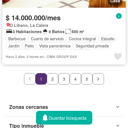
Casa
$ 14.000.000/mes
El Libano, La Calera
3 Habitaciones
4 Baños
500 m²
Barbecue
Cuarto de servicio
Cocina integral
Estudio
Jardín
Patio
Vista panorámica
Seguridad privada
Aparcadero
Terraza
Balcón
Chimenea
Hace 2 días, 4 horas en - CIMA GROUP SAS
Caseta de vigilancia
1
2
3
4
5
Zonas cercanas
Guardar búsqueda
Tipo inmueble