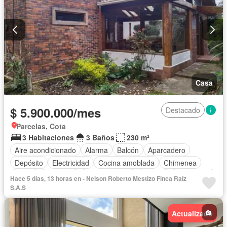
Casa
$ 5.900.000/mes
Destacado
Parcelas, Cota
3 Habitaciones
3 Baños
230 m²
Aire acondicionado
Alarma
Balcón
Aparcadero
Depósito
Electricidad
Cocina amoblada
Chimenea
Jardín
Barbecue
Cocina integral
Jacuzzi
Gas natural
Hace 5 días, 13 horas en - Nelson Roberto Mestizo Finca Raíz
Vista panorámica
Cuarto de servicio
Agua
S.A.S
Actualizado