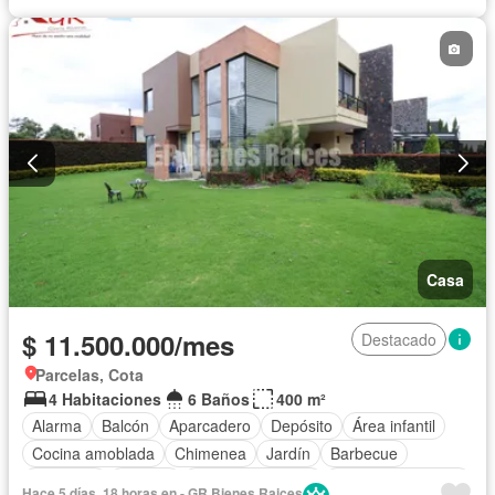
Patio
Casa
$ 11.500.000/mes
Destacado
Parcelas, Cota
4 Habitaciones
6 Baños
400 m²
Alarma
Balcón
Aparcadero
Depósito
Área infantil
Cocina amoblada
Chimenea
Jardín
Barbecue
Gimnasio
Internet
Vista panorámica
Seguridad privada
Hace 5 días, 18 horas en - GR Bienes Raices