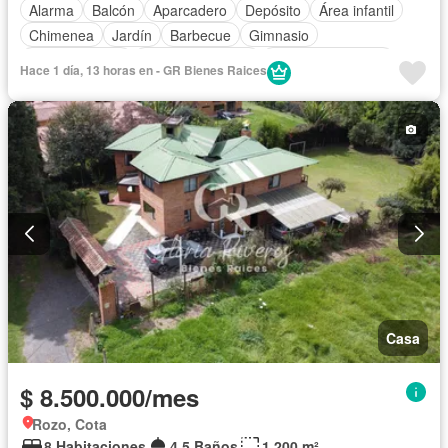
Alarma
Balcón
Aparcadero
Depósito
Área infantil
Chimenea
Jardín
Barbecue
Gimnasio
Cocina integral
Vista panorámica
Seguridad privada
Hace 1 día, 13 horas en - GR Bienes Raices
Piscina
Cancha de tenis
Patio
Casa
$ 8.500.000/mes
Rozo, Cota
8 Habitaciones
4,5 Baños
1.200 m²