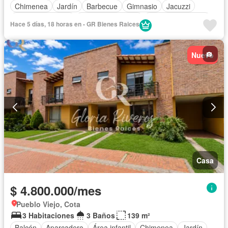
Chimenea
Jardín
Barbecue
Gimnasio
Jacuzzi
Vista panorámica
Seguridad privada
Cuarto de servicio
Hace 5 días, 18 horas en - GR Bienes Raices
Piscina
Cancha de tenis
Patio
Nuevo
Casa
$ 4.800.000/mes
Pueblo Viejo, Cota
3 Habitaciones
3 Baños
139 m²
Balcón
Aparcadero
Área infantil
Chimenea
Jardín