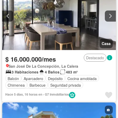
Casa
$ 16.000.000/mes
Destacado
San José De La Concepción, La Calera
3 Habitaciones
4 Baños
483 m²
Balcón
Aparcadero
Depósito
Cocina amoblada
Chimenea
Barbecue
Seguridad privada
Cuarto de servicio
Cancha de tenis
Hace 5 días, 16 horas en - G7 Inmobiliarios