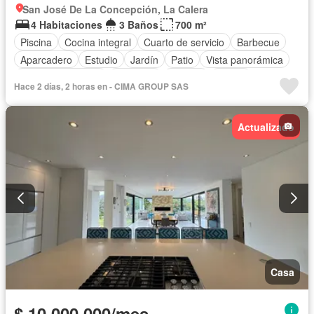
San José De La Concepción, La Calera
4 Habitaciones
3 Baños
700 m²
Piscina
Cocina integral
Cuarto de servicio
Barbecue
Aparcadero
Estudio
Jardín
Patio
Vista panorámica
Seguridad privada
Gimnasio
Terraza
Balcón
Hace 2 días, 2 horas en - CIMA GROUP SAS
Chimenea
Caseta de vigilancia
Depósito
Jacuzzi
Completamente amoblado
Actualizado
Casa
$ 10.000.000/mes