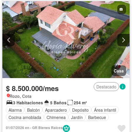
Patio
Casa
$ 8.500.000/mes
Destacado
Rozo, Cota
3 Habitaciones
5 Baños
254 m²
Alarma
Balcón
Aparcadero
Depósito
Área infantil
Cocina amoblada
Chimenea
Jardín
Barbecue
Gimnasio
Cocina integral
Vista panorámica
01/07/2026 en - GR Bienes Raices
Seguridad privada
Cuarto de servicio
Cancha de tenis