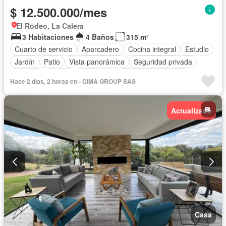
$ 12.500.000/mes
El Rodeo, La Calera
3 Habitaciones
4 Baños
315 m²
Cuarto de servicio
Aparcadero
Cocina integral
Estudio
Jardín
Patio
Vista panorámica
Seguridad privada
Terraza
Balcón
Chimenea
Caseta de vigilancia
Hace 2 días, 2 horas en - CIMA GROUP SAS
Actualizado
Casa