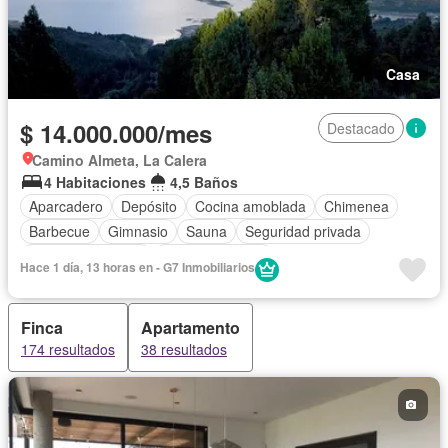
Casa
$ 14.000.000/mes
Destacado
Camino Almeta, La Calera
4 Habitaciones
4,5 Baños
Aparcadero
Depósito
Cocina amoblada
Chimenea
Barbecue
Gimnasio
Sauna
Seguridad privada
Cuarto de servicio
Cancha de tenis
Hace 1 día, 13 horas en - G7 Inmobiliarios
Finca
Apartamento
174 resultados
38 resultados