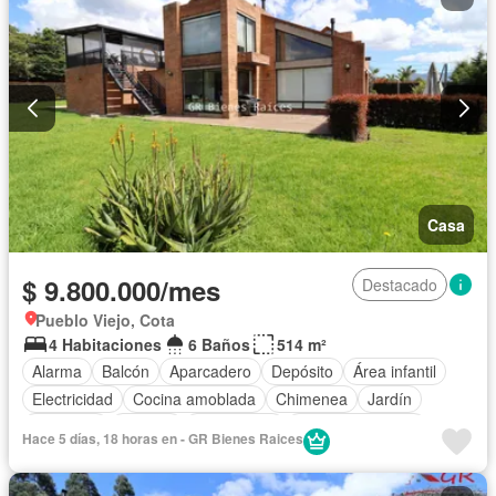
Casa
$ 9.800.000/mes
Destacado
Pueblo Viejo, Cota
4 Habitaciones
6 Baños
514 m²
Alarma
Balcón
Aparcadero
Depósito
Área infantil
Electricidad
Cocina amoblada
Chimenea
Jardín
Barbecue
Internet
Gas natural
Vista panorámica
Hace 5 días, 18 horas en - GR Bienes Raices
Seguridad privada
Cuarto de servicio
Agua
Patio