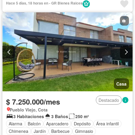
Hace 5 días, 18 horas en - GR Bienes Raices
Piscina
Cancha de tenis
Patio
Casa
$ 7.250.000/mes
Destacado
Pueblo Viejo, Cota
3 Habitaciones
3 Baños
250 m²
Alarma
Balcón
Aparcadero
Depósito
Área infantil
Chimenea
Jardín
Barbecue
Gimnasio