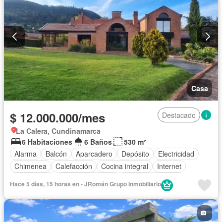
Casa
$ 12.000.000/mes
Destacado
La Calera, Cundinamarca
6 Habitaciones
6 Baños
530 m²
Alarma
Balcón
Aparcadero
Depósito
Electricidad
Chimenea
Calefacción
Cocina integral
Internet
Gas natural
Vista panorámica
Cuarto de servicio
Hace 5 días, 15 horas en - JRomán Grupo Inmobiliario
Terraza
Agua
Tanque de agua
Patio
Área infantil
Vigilante
Acceso para personas con discapacidad
Jardín
Barbecue
Gimnasio
Estudio
Seguridad privada