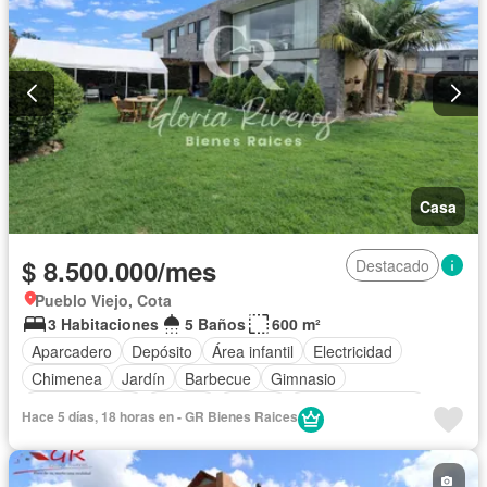
Permite mascotas
Casa
$ 8.500.000/mes
Destacado
Pueblo Viejo, Cota
3 Habitaciones
5 Baños
600 m²
Aparcadero
Depósito
Área infantil
Electricidad
Chimenea
Jardín
Barbecue
Gimnasio
Cocina integral
Internet
Jacuzzi
Vista panorámica
Hace 5 días, 18 horas en - GR Bienes Raices
Seguridad privada
Cuarto de servicio
Piscina
Cancha de tenis
Patio