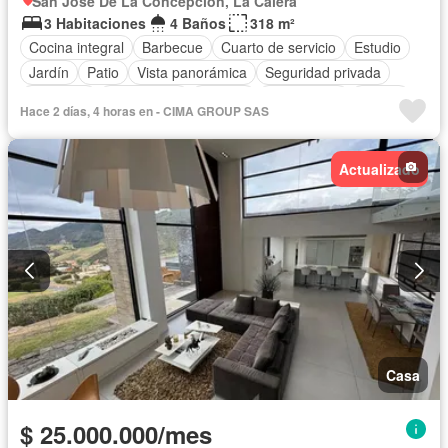
San José De La Concepción, La Calera
3 Habitaciones
4 Baños
318 m²
Cocina integral
Barbecue
Cuarto de servicio
Estudio
Jardín
Patio
Vista panorámica
Seguridad privada
Gimnasio
Aparcadero
Terraza
Área infantil
Balcón
Hace 2 días, 4 horas en - CIMA GROUP SAS
Chimenea
Caseta de vigilancia
Completamente amoblado
Actualizado
Casa
$ 25.000.000/mes