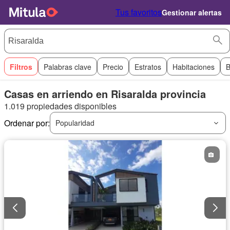
Tus favoritos
Gestionar alertas
Filtros
Palabras clave
Precio
Estratos
Habitaciones
B
Casas en arriendo en Risaralda provincia
1.019 propiedades disponibles
Ordenar por:
Popularidad