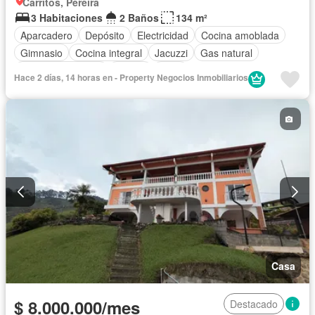
Carritos, Pereira
3 Habitaciones
2 Baños
134 m²
Aparcadero
Depósito
Electricidad
Cocina amoblada
Gimnasio
Cocina integral
Jacuzzi
Gas natural
Seguridad privada
Piscina
Agua
Hace 2 días, 14 horas en - Property Negocios Inmobiliarios
Casa
$ 8.000.000/mes
Destacado