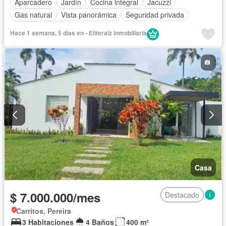
Aparcadero
Jardín
Cocina integral
Jacuzzi
Gas natural
Vista panorámica
Seguridad privada
Piscina
Agua
Hace 1 semana, 5 días en - Eliteraiz inmobiliaria
Casa
$ 7.000.000/mes
Destacado
Carritos, Pereira
3 Habitaciones
4 Baños
400 m²