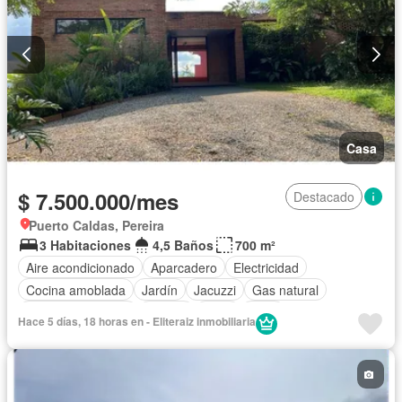
Casa
$ 7.500.000/mes
Destacado
Puerto Caldas, Pereira
3 Habitaciones
4,5 Baños
700 m²
Aire acondicionado
Aparcadero
Electricidad
Cocina amoblada
Jardín
Jacuzzi
Gas natural
Seguridad privada
Piscina
Agua
Patio
Hace 5 días, 18 horas en - Eliteraiz inmobiliaria