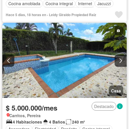
Cocina amoblada
Cocina integral
Internet
Jacuzzi
Vista panorámica
Cuarto de servicio
Agua
Patio
Hace 5 días, 18 horas en - Leidy Giraldo Propiedad Raíz
Vigilante
Jardín
Barbecue
Caseta de vigilancia
Estudio
Seguridad privada
Wifi
Permite mascotas
Permite niños
Casa
$ 5.000.000/mes
Destacado
Carritos, Pereira
4 Habitaciones
4 Baños
240 m²
Aparcadero
Electricidad
Depósito
Cocina integral