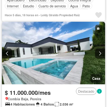
Internet
Estudio
Cuarto de servicio
Agua
Patio
Vigilante
Jardín
Barbecue
Caseta de vigilancia
Hace 5 días, 18 horas en - Leidy Giraldo Propiedad Raíz
Estudio
Seguridad privada
Piscina
Wifi
Permite mascotas
Permite niños
Casa
$ 11.000.000/mes
Destacado
Combia Baja, Pereira
4 Habitaciones
4 Baños
2.036 m²