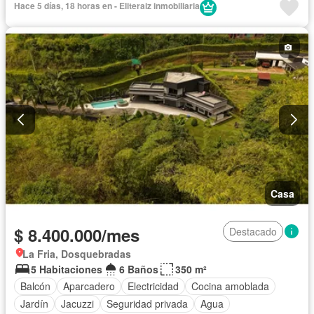
Hace 5 días, 18 horas en - Eliteraiz inmobiliaria
Casa
$ 8.400.000/mes
Destacado
La Fria, Dosquebradas
5 Habitaciones
6 Baños
350 m²
Balcón
Aparcadero
Electricidad
Cocina amoblada
Jardín
Jacuzzi
Seguridad privada
Agua