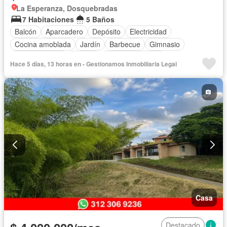
La Esperanza, Dosquebradas
7 Habitaciones
5 Baños
Balcón
Aparcadero
Depósito
Electricidad
Cocina amoblada
Jardín
Barbecue
Gimnasio
Cocina integral
Jacuzzi
Vista panorámica
Hace 5 días, 13 horas en - Gestionamos Inmobiliaria Legal
Cuarto de servicio
Piscina
Patio
Casa
Destacado