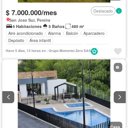
$ 7.000.000/mes
Destacado
San Jose Sur, Pereira
4 Habitaciones
5 Baños
480 m²
Aire acondicionado
Alarma
Balcón
Aparcadero
Depósito
Área infantil
Acceso para personas con discapacidad
Electricidad
Hace 5 días, 13 horas en - Grupo Momento Zero SAS
Cocina amoblada
Chimenea
Jardín
Barbecue
Gimnasio
Cocina integral
Internet
Jacuzzi
Ascensor
Gas natural
Estudio
Vista panorámica
Sauna
Seguridad privada
Cuarto de servicio
Piscina
Cancha de tenis
Agua
Patio
Casa