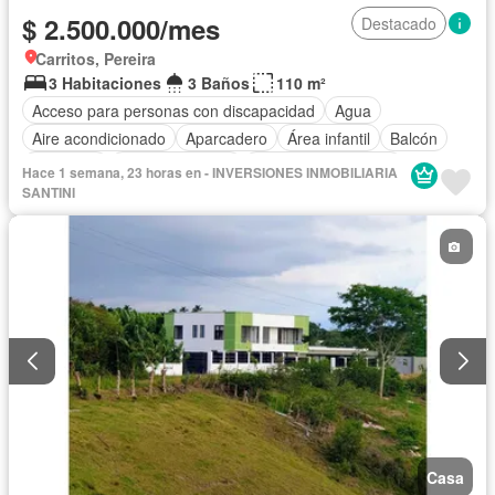
$ 2.500.000/mes
Destacado
Carritos, Pereira
3 Habitaciones
3 Baños
110 m²
Acceso para personas con discapacidad
Agua
Aire acondicionado
Aparcadero
Área infantil
Balcón
Barbecue
Cancha de tenis
Caseta de vigilancia
Hace 1 semana, 23 horas en - INVERSIONES INMOBILIARIA
Cocina integral
Depósito
Electricidad
Estudio
SANTINI
Gas natural
Gimnasio
Internet
Jacuzzi
Jardín
Piscina
Sauna
Seguridad privada
Tanque de agua
Wifi
Permite mascotas
Permite niños
Solo familias
Casa