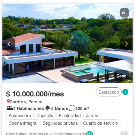
Casa
$ 10.000.000/mes
Destacado
Carritos, Pereira
4 Habitaciones
5 Baños
320 m²
Aparcadero
Depósito
Electricidad
Jardín
Cocina integral
Seguridad privada
Cuarto de servicio
Piscina
Agua
Hace 5 días, 18 horas en - Eliteraiz inmobiliaria