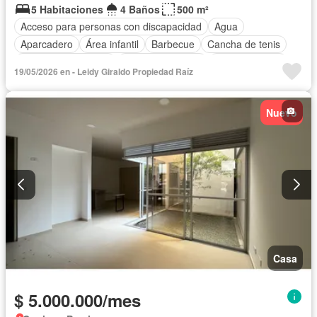
5 Habitaciones
4 Baños
500 m²
Acceso para personas con discapacidad
Agua
Aparcadero
Área infantil
Barbecue
Cancha de tenis
Caseta de vigilancia
Cocina amoblada
Cocina integral
19/05/2026 en - Leidy Giraldo Propiedad Raíz
Cuarto de servicio
Depósito
Electricidad
Estudio
Internet
Jacuzzi
Jardín
Patio
Piscina
Vigilante
Nuevo
Seguridad privada
Tanque de agua
Terraza
Vista panorámica
Wifi
Casa
$ 5.000.000/mes