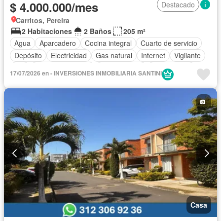
$ 4.000.000/mes
Destacado
Carritos, Pereira
2 Habitaciones
2 Baños
205 m²
Agua
Aparcadero
Cocina integral
Cuarto de servicio
Depósito
Electricidad
Gas natural
Internet
Vigilante
Wifi
Permite mascotas
Permite niños
Solo familias
17/07/2026 en - INVERSIONES INMOBILIARIA SANTINI
Casa