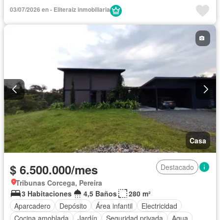
03/07/2026 en - Eliteraiz inmobiliaria
Casa
$ 6.500.000/mes
Destacado
Tribunas Corcega, Pereira
3 Habitaciones
4,5 Baños
280 m²
Aparcadero
Depósito
Área infantil
Electricidad
Cocina amoblada
Jardín
Seguridad privada
Agua