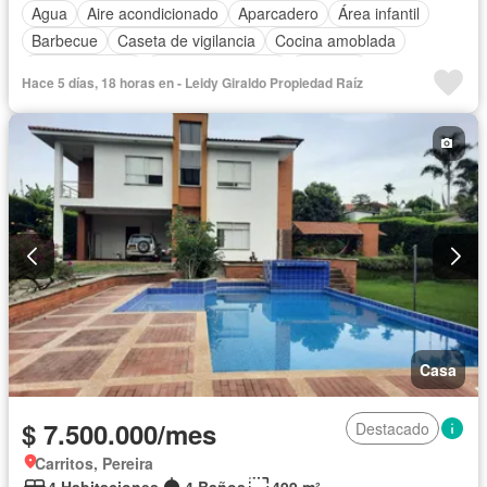
Agua
Aire acondicionado
Aparcadero
Área infantil
Barbecue
Caseta de vigilancia
Cocina amoblada
Cocina integral
Cuarto de servicio
Depósito
Hace 5 días, 18 horas en - Leidy Giraldo Propiedad Raíz
Electricidad
Estudio
Internet
Jardín
Patio
Piscina
Vigilante
Seguridad privada
Tanque de agua
Vista panorámica
Wifi
Permite mascotas
Permite niños
Casa
$ 7.500.000/mes
Destacado
Carritos, Pereira