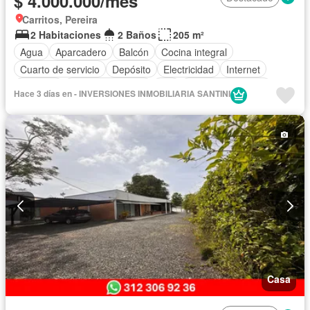
$ 4.000.000/mes
Carritos, Pereira
2 Habitaciones
2 Baños
205 m²
Agua
Aparcadero
Balcón
Cocina integral
Cuarto de servicio
Depósito
Electricidad
Internet
Vigilante
Vista panorámica
Wifi
Permite mascotas
Hace 3 días en - INVERSIONES INMOBILIARIA SANTINI
Permite niños
Solo familias
Casa