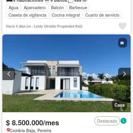
4 Habitaciones
4 Baños
499 m²
Agua
Aparcadero
Balcón
Barbecue
Caseta de vigilancia
Cocina integral
Cuarto de servicio
Depósito
Electricidad
Internet
Jacuzzi
Jardín
Patio
Hace 4 días en - Leidy Giraldo Propiedad Raíz
Piscina
Vigilante
Seguridad privada
Terraza
Vista panorámica
Wifi
Permite mascotas
Permite niños
Solo familias
Casa
$ 8.500.000/mes
Destacado
Combia Baja, Pereira