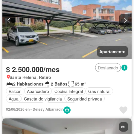
Apartamento
$ 2.500.000/mes
Destacado
Santa Helena, Retiro
2 Habitaciones
2 Baños
65 m²
Balcón
Aparcadero
Cocina integral
Gas natural
Agua
Caseta de vigilancia
Seguridad privada
Permite mascotas
Permite niños
02/06/2026 en - Deissy Albarracin