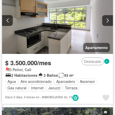
Apartamento
$ 3.500.000/mes
Destacado
El Peñol, Cali
2 Habitaciones
2 Baños
93 m²
Agua
Aire acondicionado
Aparcadero
Ascensor
Gas natural
Internet
Jacuzzi
Terraza
Permite mascotas
Permite niños
Hace 5 días, 4 horas en - INMOBILIARIA AL 10