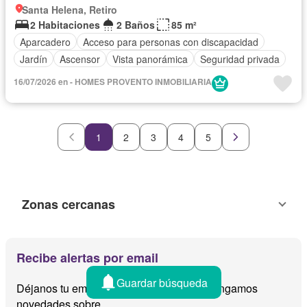
Santa Helena, Retiro
2 Habitaciones
2 Baños
85 m²
Aparcadero
Acceso para personas con discapacidad
Jardín
Ascensor
Vista panorámica
Seguridad privada
16/07/2026 en - HOMES PROVENTO INMOBILIARIA
1
2
3
4
5
Zonas cercanas
Recibe alertas por email
Guardar búsqueda
Déjanos tu email y te avisamos cuando tengamos
novedades sobre