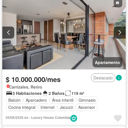
Apartamento
$ 10.000.000/mes
Destacado
Carrizales, Retiro
3 Habitaciones
2 Baños
119 m²
Balcón
Aparcadero
Área infantil
Gimnasio
Cocina integral
Internet
Jacuzzi
Ascensor
Gas natural
Vista panorámica
Sauna
05/06/2026 en - Luxury House Colombia
Seguridad privada
Piscina