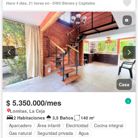
Hace 4 días, 21 horas en - DWO Bienes y Capitales
Ascensor
Gas natural
Vista panorámica
Seguridad privada
Cuarto de servicio
Piscina
Agua
Casa
$ 5.350.000/mes
Lomitas, La Ceja
2 Habitaciones
3,5 Baños
140 m²
Aparcadero
Área infantil
Electricidad
Cocina integral
Gas natural
Seguridad privada
Agua