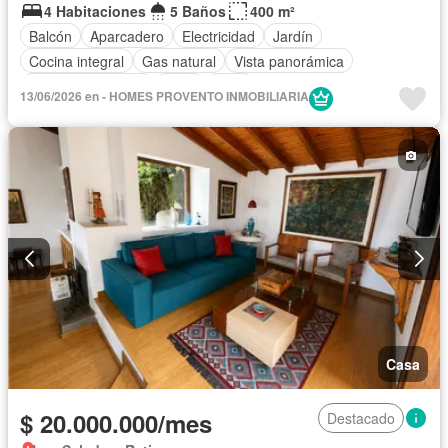
4 Habitaciones
5 Baños
400 m²
Balcón
Aparcadero
Electricidad
Jardín
Cocina integral
Gas natural
Vista panorámica
Seguridad privada
Agua
Patio
13/06/2026 en - HOMES PROVENTO INMOBILIARIA
Casa
$ 20.000.000/mes
Destacado