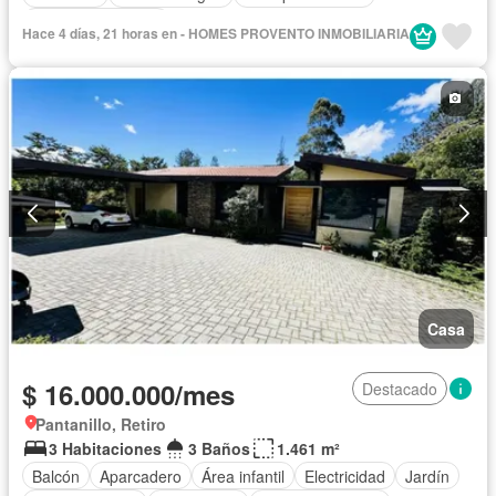
Seguridad privada
Hace 4 días, 21 horas en - HOMES PROVENTO INMOBILIARIA
Casa
$ 16.000.000/mes
Destacado
Pantanillo, Retiro
3 Habitaciones
3 Baños
1.461 m²
Balcón
Aparcadero
Área infantil
Electricidad
Jardín