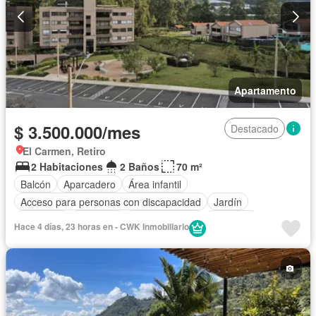
Apartamento
$ 3.500.000/mes
Destacado
El Carmen, Retiro
2 Habitaciones
2 Baños
70 m²
Balcón
Aparcadero
Área infantil
Acceso para personas con discapacidad
Jardín
Barbecue
Gimnasio
Cocina integral
Ascensor
Hace 4 días, 23 horas en - CWK Inmobiliario
Gas natural
Vista panorámica
Seguridad privada
Piscina
Agua