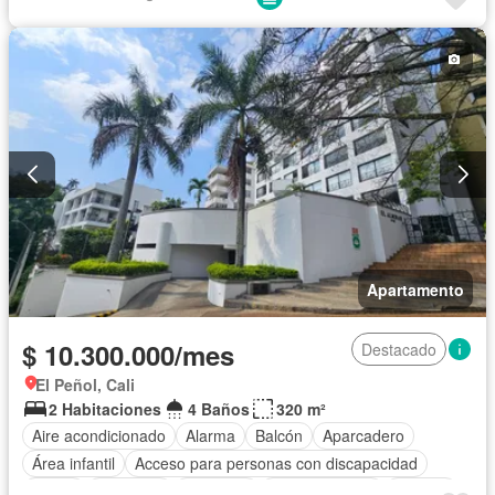
Apartamento
$ 10.300.000/mes
Destacado
El Peñol, Cali
2 Habitaciones
4 Baños
320 m²
Aire acondicionado
Alarma
Balcón
Aparcadero
Área infantil
Acceso para personas con discapacidad
Jardín
Barbecue
Gimnasio
Cocina integral
Internet