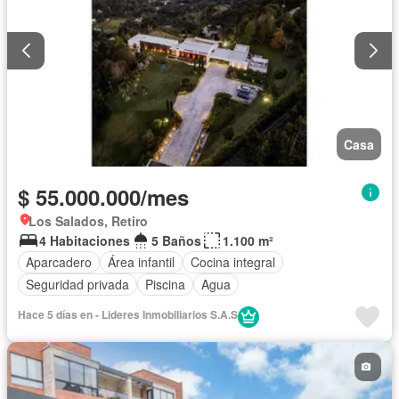
Casa
$ 55.000.000/mes
Los Salados, Retiro
4 Habitaciones
5 Baños
1.100 m²
Aparcadero
Área infantil
Cocina integral
Seguridad privada
Piscina
Agua
Hace 5 días en - Lideres Inmobiliarios S.A.S