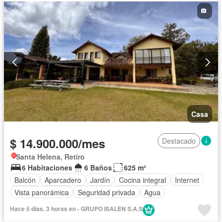
Casa
$ 14.900.000/mes
Destacado
Santa Helena, Retiro
6 Habitaciones
6 Baños
625 m²
Balcón
Aparcadero
Jardín
Cocina integral
Internet
Vista panorámica
Seguridad privada
Agua
Hace 5 días, 3 horas en - GRUPO ISALEN S.A.S