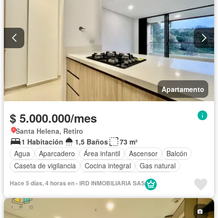
Apartamento
$ 5.000.000/mes
Santa Helena, Retiro
1 Habitación
1,5 Baños
73 m²
Agua
Aparcadero
Área infantil
Ascensor
Balcón
Caseta de vigilancia
Cocina integral
Gas natural
Gimnasio
Jacuzzi
Sauna
Seguridad privada
Hace 5 días, 4 horas en - IRD INMOBILIARIA SAS
Vista panorámica