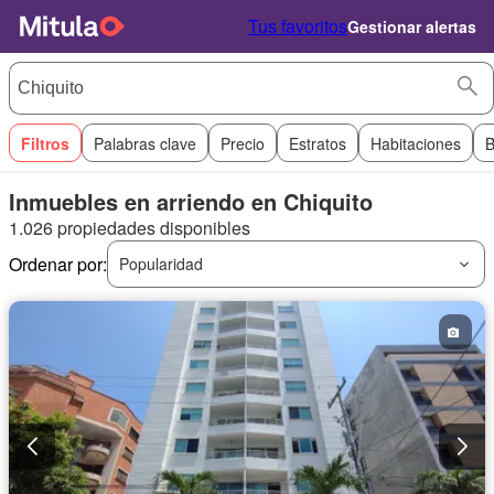
Tus favoritos
Gestionar alertas
Filtros
Palabras clave
Precio
Estratos
Habitaciones
B
Inmuebles en arriendo en Chiquito
1.026 propiedades disponibles
Ordenar por:
Popularidad