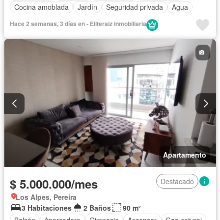
Cocina amoblada
Jardín
Seguridad privada
Agua
Hace 2 semanas, 3 días en - Eliteraiz inmobiliaria
Apartamento
$ 5.000.000/mes
Destacado
Los Alpes, Pereira
3 Habitaciones
2 Baños
90 m²
Balcón
Aparcadero
Gimnasio
Ascensor
Gas natural