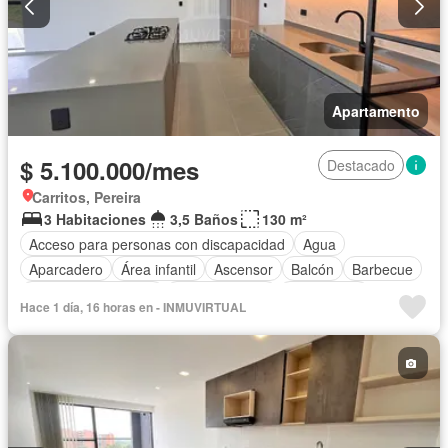
Apartamento
$ 5.100.000/mes
Destacado
Carritos, Pereira
3 Habitaciones
3,5 Baños
130 m²
Acceso para personas con discapacidad
Agua
Aparcadero
Área infantil
Ascensor
Balcón
Barbecue
Caseta de vigilancia
Cocina integral
Gas natural
Hace 1 día, 16 horas en - INMUVIRTUAL
Gimnasio
Internet
Jardín
Patio
Piscina
Sauna
Seguridad privada
Vista panorámica
Wifi
Permite mascotas
Permite niños