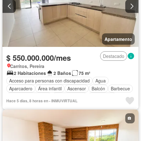
Apartamento
$ 550.000.000/mes
Destacado
Carritos, Pereira
2 Habitaciones
2 Baños
75 m²
Acceso para personas con discapacidad
Agua
Aparcadero
Área infantil
Ascensor
Balcón
Barbecue
Caseta de vigilancia
Cocina integral
Gas natural
Hace 5 días, 8 horas en - INMUVIRTUAL
Gimnasio
Internet
Jardín
Patio
Piscina
Sauna
Seguridad privada
Terraza
Vista panorámica
Permite mascotas