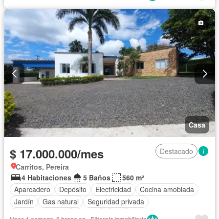
Casa
$ 17.000.000/mes
Destacado
Carritos, Pereira
4 Habitaciones
5 Baños
560 m²
Aparcadero
Depósito
Electricidad
Cocina amoblada
Jardín
Gas natural
Seguridad privada
Cuarto de servicio
Piscina
Agua
Hace 1 semana, 8 horas en - Eliteraiz inmobiliaria