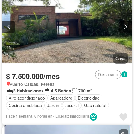
Casa
$ 7.500.000/mes
Destacado
Puerto Caldas, Pereira
3 Habitaciones
4,5 Baños
700 m²
Aire acondicionado
Aparcadero
Electricidad
Cocina amoblada
Jardín
Jacuzzi
Gas natural
Seguridad privada
Piscina
Agua
Patio
Hace 1 semana, 8 horas en - Eliteraiz inmobiliaria