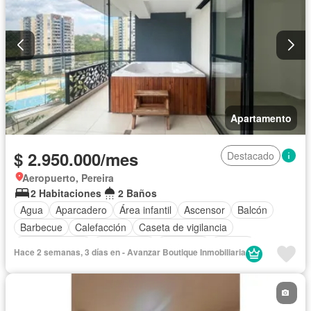
Apartamento
$ 2.950.000/mes
Destacado
Aeropuerto, Pereira
2 Habitaciones
2 Baños
Agua
Aparcadero
Área infantil
Ascensor
Balcón
Barbecue
Calefacción
Caseta de vigilancia
Cocina integral
Gas natural
Gimnasio
Jacuzzi
Hace 2 semanas, 3 días en - Avanzar Boutique Inmobiliaria
Piscina
Sauna
Vista panorámica
Permite mascotas
Permite niños