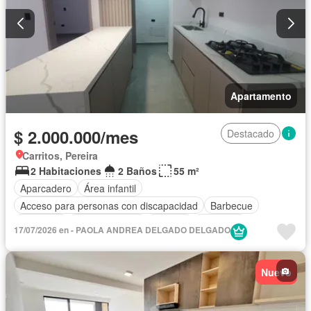
Apartamento
$ 2.000.000/mes
Destacado
Carritos, Pereira
2 Habitaciones
2 Baños
55 m²
Aparcadero
Área infantil
Acceso para personas con discapacidad
Barbecue
Gimnasio
Cocina integral
Internet
Ascensor
17/07/2026 en - PAOLA ANDREA DELGADO DELGADO
Gas natural
Vista panorámica
Seguridad privada
Piscina
Agua
Nuevo