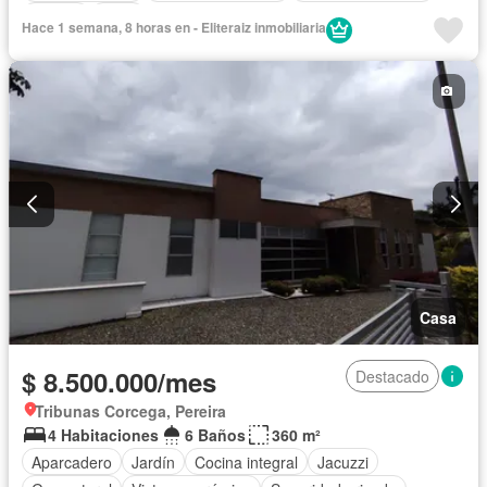
Piscina
Agua
Hace 1 semana, 8 horas en - Eliteraiz inmobiliaria
Casa
$ 8.500.000/mes
Destacado
Tribunas Corcega, Pereira
4 Habitaciones
6 Baños
360 m²
Aparcadero
Jardín
Cocina integral
Jacuzzi