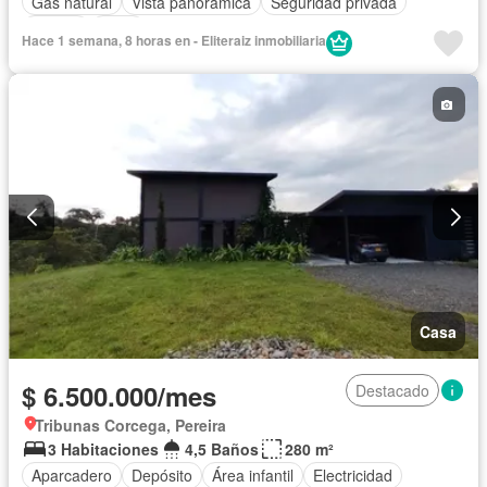
Gas natural
Vista panorámica
Seguridad privada
Piscina
Agua
Hace 1 semana, 8 horas en - Eliteraiz inmobiliaria
Casa
$ 6.500.000/mes
Destacado
Tribunas Corcega, Pereira
3 Habitaciones
4,5 Baños
280 m²
Aparcadero
Depósito
Área infantil
Electricidad