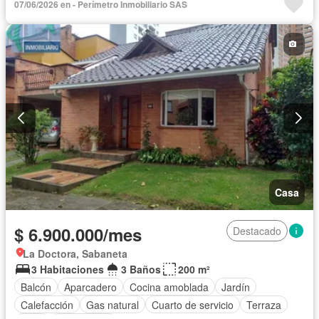
07/06/2026 en - Perímetro Inmobiliario SAS
Casa
$ 6.900.000/mes
Destacado
La Doctora, Sabaneta
3 Habitaciones
3 Baños
200 m²
Balcón
Aparcadero
Cocina amoblada
Jardín
Calefacción
Gas natural
Cuarto de servicio
Terraza