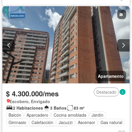
Apartamento
$ 4.300.000/mes
Destacado
Escobero, Envigado
2 Habitaciones
3 Baños
83 m²
Balcón
Aparcadero
Cocina amoblada
Jardín
Gimnasio
Calefacción
Jacuzzi
Ascensor
Gas natural
Sauna
Piscina
Sin amoblar