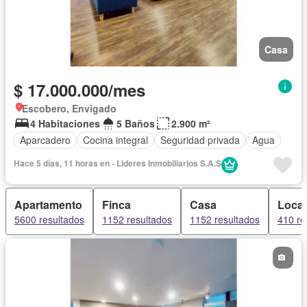
Casa
$ 17.000.000/mes
Escobero, Envigado
4 Habitaciones
5 Baños
2.900 m²
Aparcadero
Cocina integral
Seguridad privada
Agua
Hace 5 días, 11 horas en - Lideres Inmobiliarios S.A.S
Apartamento
Finca
Casa
Local
5600 resultados
1152 resultados
1152 resultados
410 re