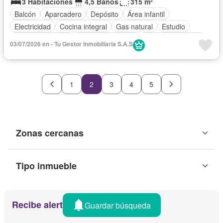
3 Habitaciones
4,5 Baños
315 m²
Balcón
Aparcadero
Depósito
Área infantil
Electricidad
Cocina integral
Gas natural
Estudio
Vista panorámica
Seguridad privada
Cuarto de servicio
03/07/2026 en - Tu Gestor Inmobiliaria S.A.S
Agua
1
2
3
4
5
Zonas cercanas
Tipo inmueble
Recibe alertas por email
Guardar búsqueda