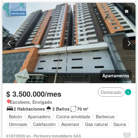
Seguridad privada
Piscina
Permite mascotas
Permite niños
Apartamento
$ 3.500.000/mes
Destacado
Escobero, Envigado
2 Habitaciones
2 Baños
70 m²
Balcón
Aparcadero
Cocina amoblada
Barbecue
Gimnasio
Calefacción
Ascensor
Gas natural
Sauna
Piscina
Sin amoblar
01/07/2026 en - Perímetro Inmobiliario SAS