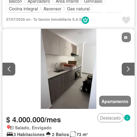
Balcón
Aparcadero
Área infantil
Gimnasio
Cocina integral
Ascensor
Gas natural
Vista panorámica
Sauna
Seguridad privada
Piscina
07/07/2026 en - Tu Gestor Inmobiliaria S.A.S
Agua
Apartamento
$ 4.000.000/mes
Destacado
El Salado, Envigado
3 Habitaciones
2 Baños
73 m²