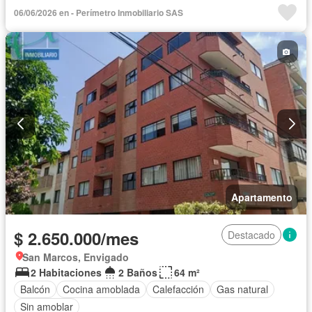
Patio
Sin amoblar
06/06/2026 en - Perímetro Inmobiliario SAS
Apartamento
$ 2.650.000/mes
Destacado
San Marcos, Envigado
2 Habitaciones
2 Baños
64 m²
Balcón
Cocina amoblada
Calefacción
Gas natural
Sin amoblar