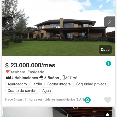
Casa
$ 23.000.000/mes
Escobero, Envigado
4 Habitaciones
5 Baños
327 m²
Aparcadero
Jardín
Cocina integral
Seguridad privada
Cuarto de servicio
Agua
Hace 5 días, 11 horas en - Lideres Inmobiliarios S.A.S