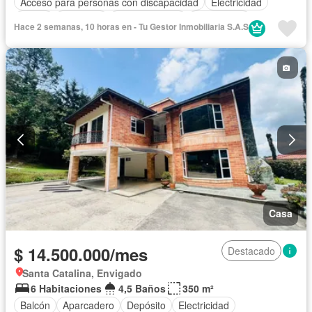
Acceso para personas con discapacidad
Electricidad
Jardín
Gimnasio
Cocina integral
Gas natural
Hace 2 semanas, 10 horas en - Tu Gestor Inmobiliaria S.A.S
Vista panorámica
Sauna
Seguridad privada
Cuarto de servicio
Piscina
Agua
Casa
$ 14.500.000/mes
Destacado
Santa Catalina, Envigado
6 Habitaciones
4,5 Baños
350 m²
Balcón
Aparcadero
Depósito
Electricidad