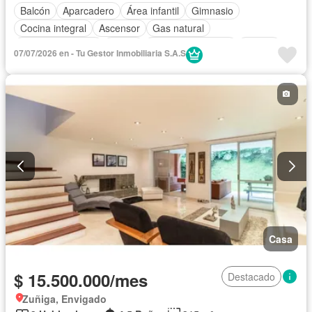
Balcón
Aparcadero
Área infantil
Gimnasio
Cocina integral
Ascensor
Gas natural
Vista panorámica
Sauna
Seguridad privada
Piscina
07/07/2026 en - Tu Gestor Inmobiliaria S.A.S
Agua
Casa
$ 15.500.000/mes
Destacado
Zuñiga, Envigado