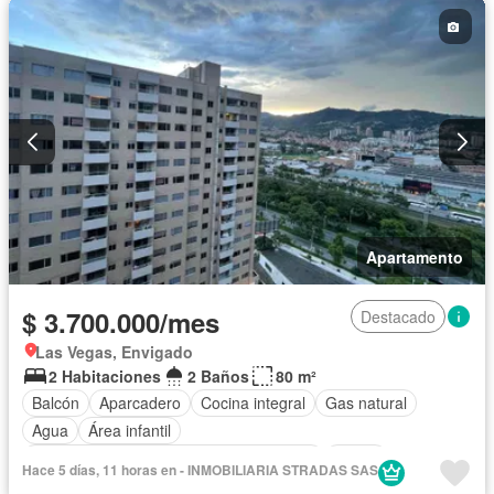
Apartamento
$ 3.700.000/mes
Destacado
Las Vegas, Envigado
2 Habitaciones
2 Baños
80 m²
Balcón
Aparcadero
Cocina integral
Gas natural
Agua
Área infantil
Acceso para personas con discapacidad
Jardín
Hace 5 días, 11 horas en - INMOBILIARIA STRADAS SAS
Barbecue
Caseta de vigilancia
Gimnasio
Ascensor