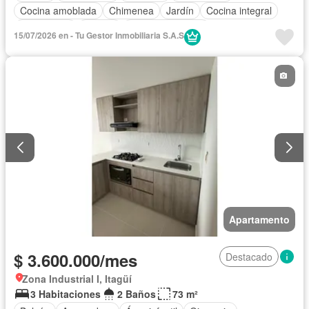
Cocina amoblada
Chimenea
Jardín
Cocina integral
Gas natural
Estudio
Vista panorámica
15/07/2026 en - Tu Gestor Inmobiliaria S.A.S
Seguridad privada
Cuarto de servicio
Agua
Patio
Apartamento
$ 3.600.000/mes
Destacado
Zona Industrial I, Itagüí
3 Habitaciones
2 Baños
73 m²