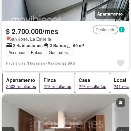
Apartamento
$ 2.700.000/mes
Destacado
San José, La Estrella
2 Habitaciones
2 Baños
60 m²
Ascensor
Balcón
Gas natural
Hace 3 días, 3 horas en - Maxibienes SAS
Apartamento
Finca
Casa
Local
2508 resultados
278 resultados
276 resultados
241 resu