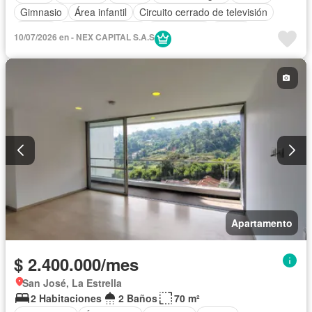
Gimnasio
Área infantil
Circuito cerrado de televisión
Alarma
Vista panorámica
Calefacción
Closet
10/07/2026 en - NEX CAPITAL S.A.S
Gas natural
Apartamento
$ 2.400.000/mes
San José, La Estrella
2 Habitaciones
2 Baños
70 m²