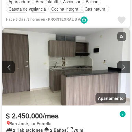
Aparcadero
Área infantil
Ascensor
Balcón
Caseta de vigilancia
Cocina integral
Gas natural
Gimnasio
Piscina
Seguridad privada
Hace 3 días, 3 horas en - PROINTEGRAL S A
Apartamento
$ 2.450.000/mes
San José, La Estrella
2 Habitaciones
2 Baños
70 m²