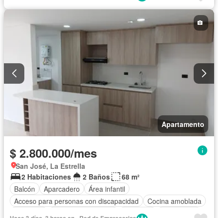
Cuarto de servicio
Piscina
Tanque de agua
Apartamento
$ 2.800.000/mes
San José, La Estrella
2 Habitaciones
2 Baños
68 m²
Balcón
Aparcadero
Área infantil
Acceso para personas con discapacidad
Cocina amoblada
Barbecue
Caseta de vigilancia
Gimnasio
Gas natural