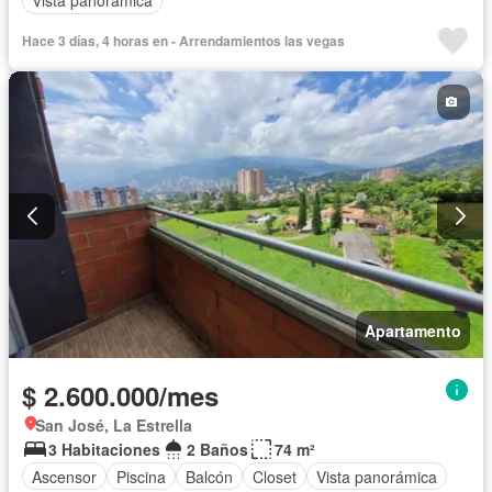
Vista panorámica
Hace 3 días, 4 horas en - Arrendamientos las vegas
Apartamento
$ 2.600.000/mes
San José, La Estrella
3 Habitaciones
2 Baños
74 m²
Ascensor
Piscina
Balcón
Closet
Vista panorámica