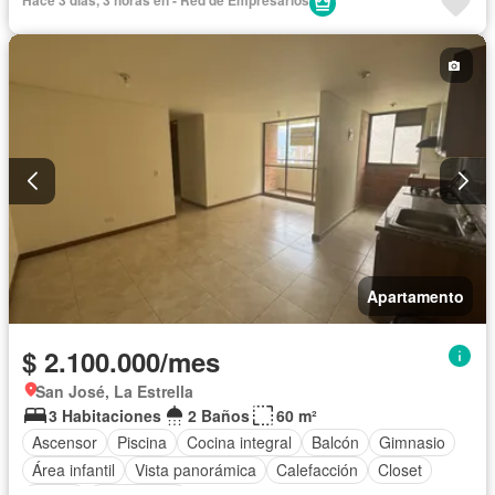
Hace 3 días, 3 horas en - Red de Empresarios
Sauna
Seguridad privada
Cuarto de servicio
Piscina
Tanque de agua
Apartamento
$ 2.100.000/mes
San José, La Estrella
3 Habitaciones
2 Baños
60 m²
Ascensor
Piscina
Cocina integral
Balcón
Gimnasio
Área infantil
Vista panorámica
Calefacción
Closet