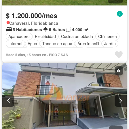
$ 1.200.000/mes
Cañaveral, Floridablanca
5 Habitaciones
5 Baños
4.000 m²
Aparcadero
Electricidad
Cocina amoblada
Chimenea
Internet
Agua
Tanque de agua
Área infantil
Jardín
Barbecue
Piscina
Permite mascotas
Permite niños
Hace 5 días, 15 horas en - PISO 7 SAS