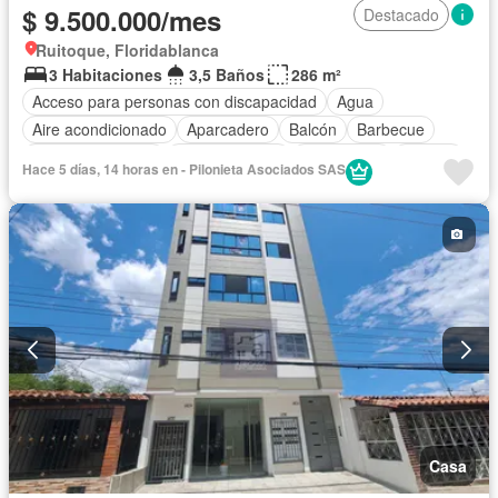
$ 9.500.000/mes
Destacado
Ruitoque, Floridablanca
3 Habitaciones
3,5 Baños
286 m²
Acceso para personas con discapacidad
Agua
Aire acondicionado
Aparcadero
Balcón
Barbecue
Cocina amoblada
Cocina integral
Electricidad
Estudio
Hace 5 días, 14 horas en - Pilonieta Asociados SAS
Gas natural
Internet
Estudio
Piscina
Vigilante
Sauna
Seguridad privada
Tanque de agua
Terraza
Vista panorámica
Wifi
Permite mascotas
Permite niños
Solo familias
Casa