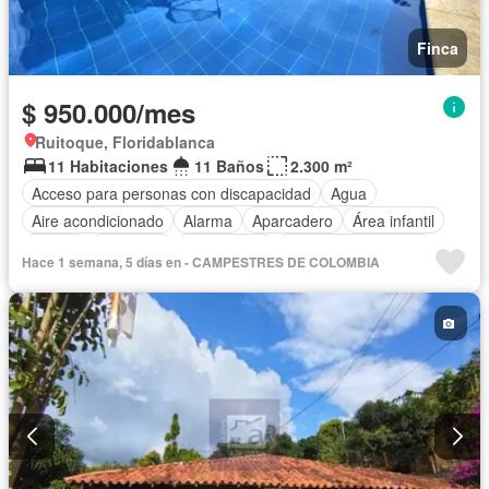
Finca
$ 950.000/mes
Ruitoque, Floridablanca
11 Habitaciones
11 Baños
2.300 m²
Acceso para personas con discapacidad
Agua
Aire acondicionado
Alarma
Aparcadero
Área infantil
Balcón
Barbecue
Calefacción
Caseta de vigilancia
Hace 1 semana, 5 días en - CAMPESTRES DE COLOMBIA
Chimenea
Cocina amoblada
Cocina integral
Cuarto de servicio
Depósito
Electricidad
Gas natural
Gimnasio
Internet
Jacuzzi
Jardín
Estudio
Patio
Piscina
Vigilante
Sauna
Seguridad privada
Tanque de agua
Terraza
Vista panorámica
Wifi
Permite mascotas
Permite niños
Solo familias