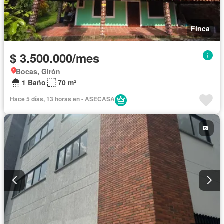
Finca
$ 3.500.000/mes
Bocas, Girón
1 Baño
70 m²
Hace 5 días, 13 horas en - ASECASA