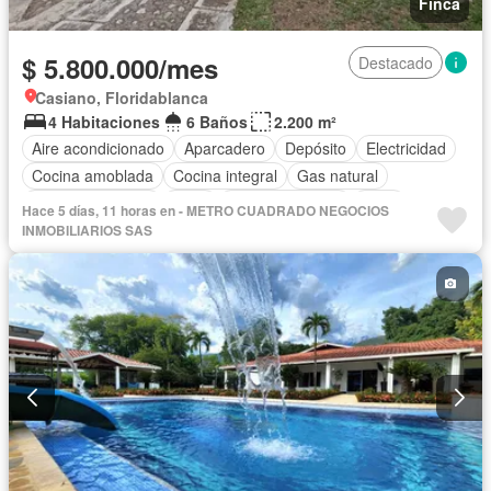
Finca
$ 5.800.000/mes
Destacado
Casiano, Floridablanca
4 Habitaciones
6 Baños
2.200 m²
Aire acondicionado
Aparcadero
Depósito
Electricidad
Cocina amoblada
Cocina integral
Gas natural
Vista panorámica
Agua
Tanque de agua
Patio
Hace 5 días, 11 horas en - METRO CUADRADO NEGOCIOS
Área infantil
Vigilante
Jardín
Barbecue
INMOBILIARIOS SAS
Caseta de vigilancia
Gimnasio
Seguridad privada
Piscina
Permite mascotas
Permite niños
Solo familias