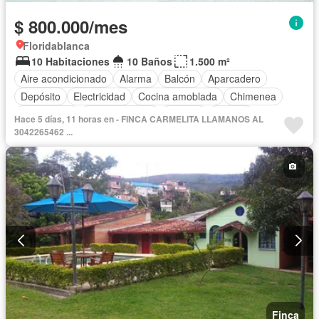
$ 800.000/mes
Floridablanca
10 Habitaciones
10 Baños
1.500 m²
Aire acondicionado
Alarma
Balcón
Aparcadero
Depósito
Electricidad
Cocina amoblada
Chimenea
Calefacción
Cocina integral
Internet
Jacuzzi
Hace 5 días, 11 horas en - FINCA CARMELITA LLAMANOS AL
Gas natural
Estudio
Vista panorámica
3042265462 ...
Cuarto de servicio
Terraza
Agua
Tanque de agua
Patio
Área infantil
Vigilante
Acceso para personas con discapacidad
Jardín
Barbecue
Caseta de vigilancia
Gimnasio
Sauna
Seguridad privada
Piscina
Permite mascotas
Permite niños
Solo familias
Finca