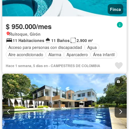
Finca
$ 950.000/mes
Ruitoque, Girón
11 Habitaciones
11 Baños
2.900 m²
Acceso para personas con discapacidad
Agua
Aire acondicionado
Alarma
Aparcadero
Área infantil
Balcón
Barbecue
Calefacción
Caseta de vigilancia
Hace 1 semana, 5 días en - CAMPESTRES DE COLOMBIA
Chimenea
Cocina amoblada
Cocina integral
Cuarto de servicio
Depósito
Electricidad
Gas natural
Gimnasio
Internet
Jacuzzi
Jardín
Estudio
Patio
Piscina
Vigilante
Sauna
Seguridad privada
Tanque de agua
Terraza
Vista panorámica
Wifi
Permite mascotas
Permite niños
Solo familias