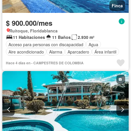
Finca
$ 900.000/mes
Ruitoque, Floridablanca
11 Habitaciones
11 Baños
2.930 m²
Acceso para personas con discapacidad
Agua
Aire acondicionado
Alarma
Aparcadero
Área infantil
Balcón
Barbecue
Calefacción
Caseta de vigilancia
Hace 4 días en - CAMPESTRES DE COLOMBIA
Chimenea
Cocina amoblada
Cocina integral
Cuarto de servicio
Depósito
Electricidad
Gas natural
Gimnasio
Internet
Jacuzzi
Jardín
Estudio
Patio
Piscina
Vigilante
Sauna
Seguridad privada
Tanque de agua
Terraza
Vista panorámica
Wifi
Permite mascotas
Permite niños
Solo familias