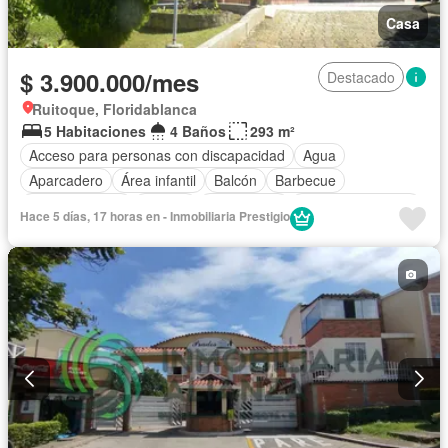
Casa
$ 3.900.000/mes
Destacado
Ruitoque, Floridablanca
5 Habitaciones
4 Baños
293 m²
Acceso para personas con discapacidad
Agua
Aparcadero
Área infantil
Balcón
Barbecue
Cocina integral
Estudio
Gas natural
Permite mascotas
Hace 5 días, 17 horas en - Inmobiliaria Prestigio
Permite niños