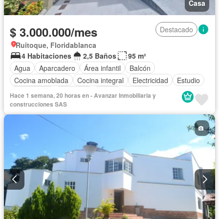
Casa
$ 3.000.000/mes
Destacado
Ruitoque, Floridablanca
4 Habitaciones
2,5 Baños
95 m²
Agua
Aparcadero
Área infantil
Balcón
Cocina amoblada
Cocina integral
Electricidad
Estudio
Gas natural
Gimnasio
Jardín
Piscina
Hace 1 semana, 20 horas en - Avanzar Inmobiliaria y
Seguridad privada
Permite mascotas
Permite niños
construcciones SAS