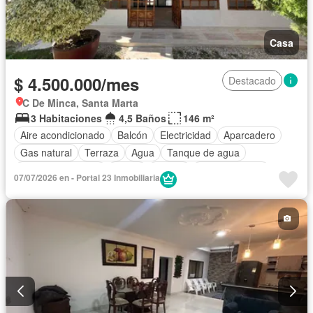
Casa
$ 4.500.000/mes
Destacado
C De Minca, Santa Marta
3 Habitaciones
4,5 Baños
146 m²
Aire acondicionado
Balcón
Electricidad
Aparcadero
Gas natural
Terraza
Agua
Tanque de agua
Cuarto de servicio
Jardín
Piscina
Cocina integral
07/07/2026 en - Portal 23 Inmobiliaria
Permite mascotas
Permite niños