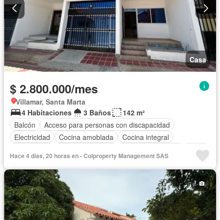
Casa
$ 2.800.000/mes
Villamar, Santa Marta
4 Habitaciones
3 Baños
142 m²
Balcón
Acceso para personas con discapacidad
Electricidad
Cocina amoblada
Cocina integral
Gas natural
Vista panorámica
Seguridad privada
Agua
Hace 4 días, 20 horas en - Colproperty Management SAS
Patio