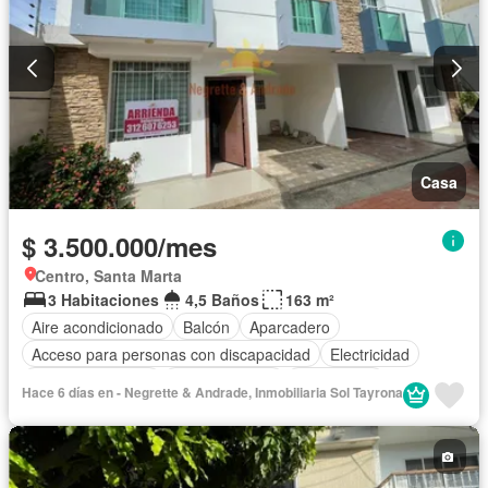
Casa
$ 3.500.000/mes
Centro, Santa Marta
3 Habitaciones
4,5 Baños
163 m²
Aire acondicionado
Balcón
Aparcadero
Acceso para personas con discapacidad
Electricidad
Cocina amoblada
Cocina integral
Gas natural
Hace 6 días en - Negrette & Andrade, Inmobiliaria Sol Tayrona
Vista panorámica
Cuarto de servicio
Agua
Patio