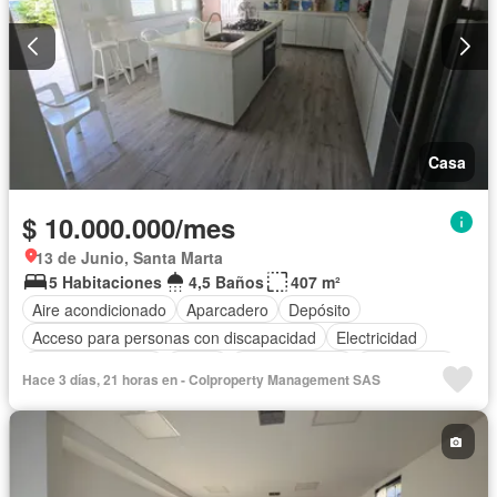
Casa
$ 10.000.000/mes
13 de Junio, Santa Marta
5 Habitaciones
4,5 Baños
407 m²
Aire acondicionado
Aparcadero
Depósito
Acceso para personas con discapacidad
Electricidad
Cocina amoblada
Jardín
Cocina integral
Gas natural
Hace 3 días, 21 horas en - Colproperty Management SAS
Cuarto de servicio
Agua
Patio