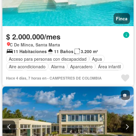
Finca
$ 2.000.000/mes
C De Minca, Santa Marta
11 Habitaciones
11 Baños
3.200 m²
Acceso para personas con discapacidad
Agua
Aire acondicionado
Alarma
Aparcadero
Área infantil
Balcón
Barbecue
Calefacción
Caseta de vigilancia
Hace 4 días, 7 horas en - CAMPESTRES DE COLOMBIA
Chimenea
Cocina amoblada
Cocina integral
Cuarto de servicio
Depósito
Electricidad
Gas natural
Gimnasio
Internet
Jacuzzi
Jardín
Estudio
Patio
Piscina
Vigilante
Sauna
Seguridad privada
Tanque de agua
Terraza
Vista panorámica
Wifi
Permite mascotas
Permite niños
Solo familias