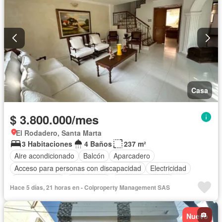
Casa
$ 3.800.000/mes
El Rodadero, Santa Marta
3 Habitaciones
4 Baños
237 m²
Aire acondicionado
Balcón
Aparcadero
Acceso para personas con discapacidad
Electricidad
Cocina integral
Gas natural
Vista panorámica
Hace 5 días, 21 horas en - Colproperty Management SAS
Seguridad privada
Agua
Nuevo