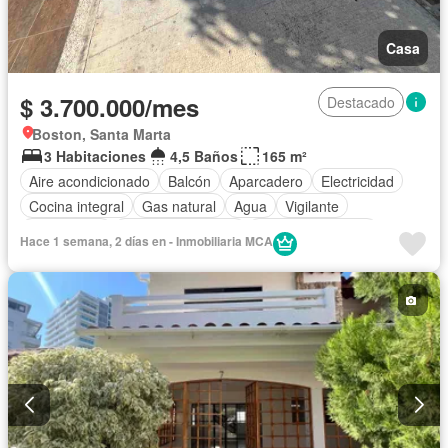
Casa
$ 3.700.000/mes
Destacado
Boston, Santa Marta
3 Habitaciones
4,5 Baños
165 m²
Aire acondicionado
Balcón
Aparcadero
Electricidad
Cocina integral
Gas natural
Agua
Vigilante
Área infantil
Seguridad privada
Permite mascotas
Hace 1 semana, 2 días en - Inmobiliaria MCA
Permite niños