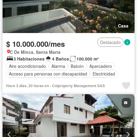
Casa
$ 10.000.000/mes
Destacado
C De Minca, Santa Marta
3 Habitaciones
4 Baños
100.000 m²
Aire acondicionado
Alarma
Balcón
Aparcadero
Acceso para personas con discapacidad
Electricidad
Cocina amoblada
Cocina integral
Gas natural
Hace 3 días, 20 horas en - Colproperty Management SAS
Vista panorámica
Seguridad privada
Agua
Patio