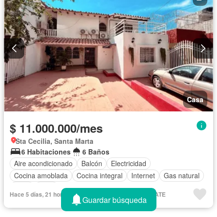
Casa
$ 11.000.000/mes
Sta Cecilia, Santa Marta
6 Habitaciones
6 Baños
Aire acondicionado
Balcón
Electricidad
Cocina amoblada
Cocina integral
Internet
Gas natural
Agua
Patio
Hace 5 días, 21 horas en - FIDEL VARGAS REAL ESTATE
Guardar búsqueda