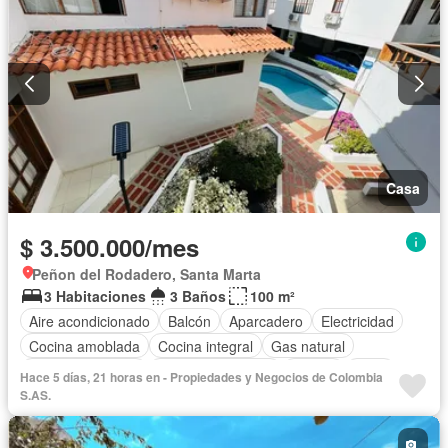
Casa
$ 3.500.000/mes
Peñon del Rodadero, Santa Marta
3 Habitaciones
3 Baños
100 m²
Aire acondicionado
Balcón
Aparcadero
Electricidad
Cocina amoblada
Cocina integral
Gas natural
Vista panorámica
Seguridad privada
Piscina
Agua
Hace 5 días, 21 horas en - Propiedades y Negocios de Colombia
S.AS.