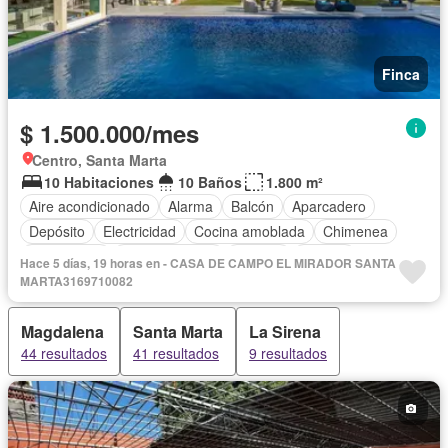
Finca
$ 1.500.000/mes
Centro, Santa Marta
10 Habitaciones
10 Baños
1.800 m²
Aire acondicionado
Alarma
Balcón
Aparcadero
Depósito
Electricidad
Cocina amoblada
Chimenea
Calefacción
Cocina integral
Internet
Jacuzzi
Hace 5 días, 19 horas en - CASA DE CAMPO EL MIRADOR SANTA
Gas natural
Estudio
Vista panorámica
MARTA3169710082
Cuarto de servicio
Terraza
Agua
Tanque de agua
Magdalena
Santa Marta
La Sirena
Patio
Área infantil
Vigilante
44 resultados
41 resultados
9 resultados
Acceso para personas con discapacidad
Jardín
Barbecue
Caseta de vigilancia
Gimnasio
Sauna
Seguridad privada
Piscina
Permite mascotas
Permite niños
Solo familias