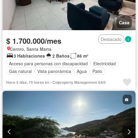
Casa
$ 1.700.000/mes
Destacado
Centro, Santa Marta
3 Habitaciones
2 Baños
86 m²
Acceso para personas con discapacidad
Electricidad
Gas natural
Vista panorámica
Agua
Patio
Hace 5 días, 19 horas en - Colproperty Management SAS