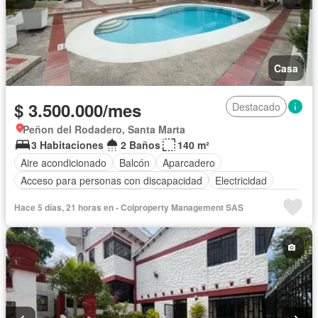
Casa
$ 3.500.000/mes
Destacado
Peñon del Rodadero, Santa Marta
3 Habitaciones
2 Baños
140 m²
Aire acondicionado
Balcón
Aparcadero
Acceso para personas con discapacidad
Electricidad
Cocina amoblada
Jardín
Gas natural
Vista panorámica
Hace 5 días, 21 horas en - Colproperty Management SAS
Seguridad privada
Piscina
Agua