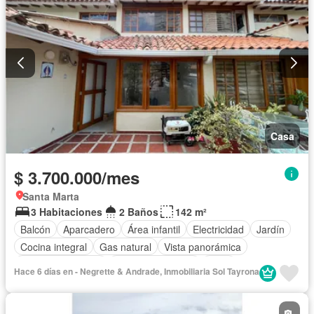
Casa
$ 3.700.000/mes
Santa Marta
3 Habitaciones
2 Baños
142 m²
Balcón
Aparcadero
Área infantil
Electricidad
Jardín
Cocina integral
Gas natural
Vista panorámica
Seguridad privada
Cuarto de servicio
Agua
Hace 6 días en - Negrette & Andrade, Inmobiliaria Sol Tayrona