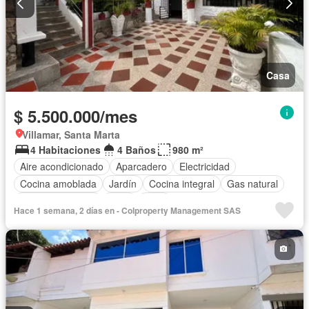
Casa
$ 5.500.000/mes
Villamar, Santa Marta
4 Habitaciones
4 Baños
980 m²
Aire acondicionado
Aparcadero
Electricidad
Cocina amoblada
Jardín
Cocina integral
Gas natural
Vista panorámica
Agua
Patio
Hace 1 semana, 2 días en - Colproperty Management SAS