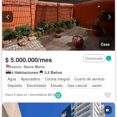
Casa
$ 5.000.000/mes
Destacado
Boston, Santa Marta
4 Habitaciones
3,5 Baños
Agua
Aparcadero
Cocina integral
Cuarto de servicio
Depósito
Electricidad
Estudio
Gas natural
Jardín
Patio
Tanque de agua
Terraza
Permite mascotas
Hace 6 días en - Inmobiliaria MCA
Permite niños