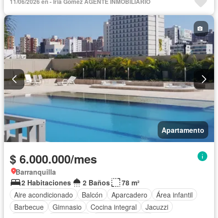
11/06/2026 en - Iria Gomez AGENTE INMOBILIARIO
Apartamento
$ 6.000.000/mes
Barranquilla
2 Habitaciones
2 Baños
78 m²
Aire acondicionado
Balcón
Aparcadero
Área infantil
Barbecue
Gimnasio
Cocina integral
Jacuzzi