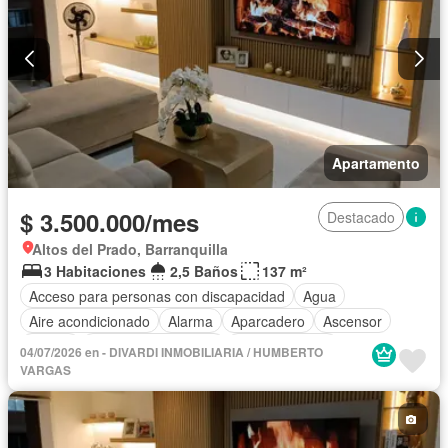
Apartamento
$ 3.500.000/mes
Destacado
Altos del Prado, Barranquilla
3 Habitaciones
2,5 Baños
137 m²
Acceso para personas con discapacidad
Agua
Aire acondicionado
Alarma
Aparcadero
Ascensor
Balcón
Caseta de vigilancia
Cocina integral
04/07/2026 en - DIVARDI INMOBILIARIA / HUMBERTO
Cuarto de servicio
Gas natural
Internet
VARGAS
Seguridad privada
Permite mascotas
Permite niños