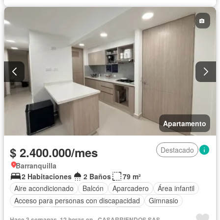
Apartamento
$ 2.400.000/mes
Destacado
Barranquilla
2 Habitaciones
2 Baños
79 m²
Aire acondicionado
Balcón
Aparcadero
Área infantil
Acceso para personas con discapacidad
Gimnasio
Ascensor
Seguridad privada
Piscina
Hace 3 semanas, 12 horas en - CASARRIENDOS SAS