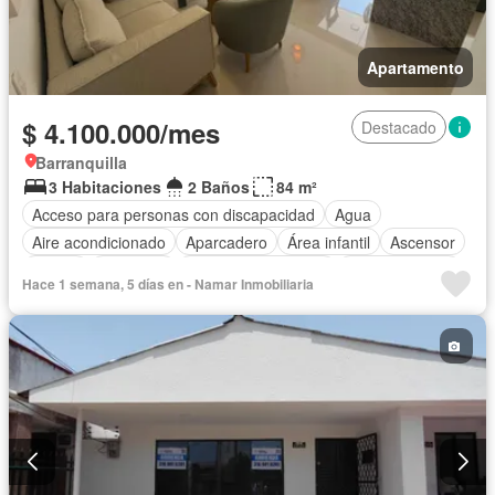
Apartamento
$ 4.100.000/mes
Destacado
Barranquilla
3 Habitaciones
2 Baños
84 m²
Acceso para personas con discapacidad
Agua
Aire acondicionado
Aparcadero
Área infantil
Ascensor
Balcón
Barbecue
Caseta de vigilancia
Cocina integral
Hace 1 semana, 5 días en - Namar Inmobiliaria
Gas natural
Gimnasio
Piscina
Vigilante
Seguridad privada
Tanque de agua
Terraza
Vista panorámica
Permite mascotas
Permite niños