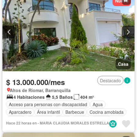
Nuevo
Piscina
Permite mascotas
Permite niños
Casa
$ 13.000.000/mes
Destacado
Altos de Riomar, Barranquilla
4 Habitaciones
5,5 Baños
404 m²
Acceso para personas con discapacidad
Agua
Aparcadero
Área infantil
Barbecue
Cocina amoblada
Estudio
Gas natural
Jardín
Piscina
Terraza
Hace 22 horas en - MARIA CLAUDIA MORALES ESTRELLA
Permite mascotas