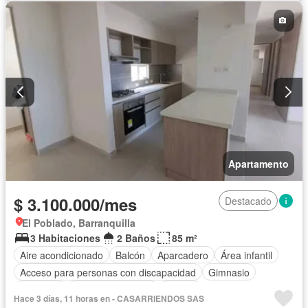
Gimnasio
Internet
Piscina
Sauna
Seguridad privada
Tanque de agua
Vista panorámica
Apartamento
$ 3.100.000/mes
Destacado
El Poblado, Barranquilla
3 Habitaciones
2 Baños
85 m²
Aire acondicionado
Balcón
Aparcadero
Área infantil
Acceso para personas con discapacidad
Gimnasio
Ascensor
Seguridad privada
Piscina
Hace 3 días, 11 horas en - CASARRIENDOS SAS