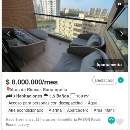
Apartamento
$ 8.000.000/mes
Destacado
Altos de Riomar, Barranquilla
3 Habitaciones
3,5 Baños
160 m²
Acceso para personas con discapacidad
Agua
Aire acondicionado
Alarma
Aparcadero
Área infantil
Ascensor
Balcón
Barbecue
Caseta de vigilancia
Hace 3 semanas, 22 horas en - Inmobiliaria PABÒN Reale
Cocina integral
Cuarto de servicio
Gas natural
Estate Luxury