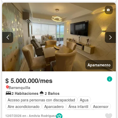
Apartamento
$ 5.000.000/mes
Barranquilla
2 Habitaciones
2 Baños
Acceso para personas con discapacidad
Agua
Aire acondicionado
Aparcadero
Área infantil
Ascensor
Balcón
Barbecue
Cocina integral
Gas natural
12/07/2026 en - Amilvia Rodriguez