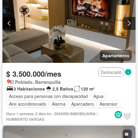
Apartamento
$ 3.500.000/mes
Destacado
El Poblado, Barranquilla
3 Habitaciones
2,5 Baños
120 m²
Acceso para personas con discapacidad
Agua
Aire acondicionado
Alarma
Aparcadero
Ascensor
Caseta de vigilancia
Cocina integral
Cuarto de servicio
Hace 1 semana, 5 días en - DIVARDI INMOBILIARIA /
Gas natural
Internet
Vigilante
Tanque de agua
Wifi
HUMBERTO VARGAS
Permite mascotas
Permite niños