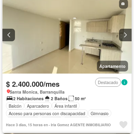
Apartamento
$ 2.400.000/mes
Destacado
Santa Monica, Barranquilla
2 Habitaciones
2 Baños
50 m²
Balcón
Aparcadero
Área infantil
Acceso para personas con discapacidad
Gimnasio
Cocina integral
Ascensor
Gas natural
Hace 3 días, 15 horas en - Iria Gomez AGENTE INMOBILIARIO
Vista panorámica
Seguridad privada
Piscina
Agua