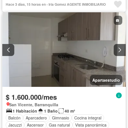
Ascensor
Gas natural
Vista panorámica
Hace 3 días, 15 horas en - Iria Gomez AGENTE INMOBILIARIO
Seguridad privada
Piscina
Agua
Apartaestudio
$ 1.600.000/mes
San Vicente, Barranquilla
1 Habitación
1 Baño
40 m²
Balcón
Aparcadero
Gimnasio
Cocina integral
Jacuzzi
Ascensor
Gas natural
Vista panorámica