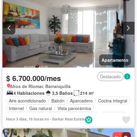
Apartamento
$ 6.700.000/mes
Destacado
Altos de Riomar, Barranquilla
4 Habitaciones
3,5 Baños
214 m²
Aire acondicionado
Balcón
Aparcadero
Cocina integral
Internet
Gas natural
Vista panorámica
Cuarto de servicio
Agua
Tanque de agua
Área infantil
Hace 3 días, 16 horas en - Sorkar Real Estate
Acceso para personas con discapacidad
Jardín
Caseta de vigilancia
Ascensor
Seguridad privada