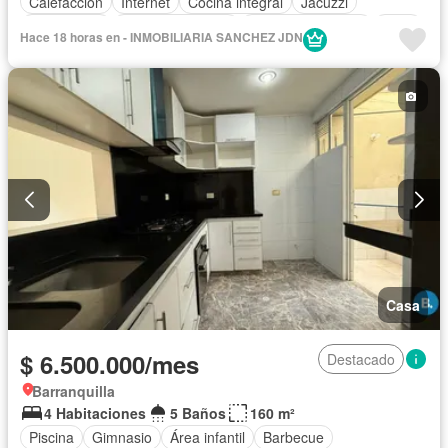
Calefacción
Internet
Cocina integral
Jacuzzi
Gas natural
Vista panorámica
Cuarto de servicio
Patio
Hace 18 horas en - INMOBILIARIA SANCHEZ JDN
Tanque de agua
Agua
Terraza
Vigilante
Acceso para personas con discapacidad
Jardín
Ascensor
Gimnasio
Barbecue
Caseta de vigilancia
Sauna
Seguridad privada
Piscina
Cancha de tenis
Wifi
Permite mascotas
Permite niños
Solo familias
Casa
$ 6.500.000/mes
Destacado
Barranquilla
4 Habitaciones
5 Baños
160 m²
Piscina
Gimnasio
Área infantil
Barbecue