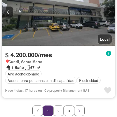
Local
$ 4.200.000/mes
Cundi, Santa Marta
1 Baño
67 m²
Aire acondicionado
Acceso para personas con discapacidad
Electricidad
Seguridad privada
Televisión por cable
Agua
Hace 4 días, 17 horas en - Colproperty Management SAS
1
2
3