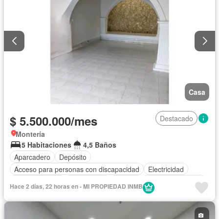
Casa
$ 5.500.000/mes
Destacado
Montería
5 Habitaciones
4,5 Baños
Aparcadero
Depósito
Acceso para personas con discapacidad
Electricidad
Cocina integral
Gas natural
Estudio
Cuarto de servicio
Hace 2 días, 22 horas en - MI PROPIEDAD INMB
Agua
Patio