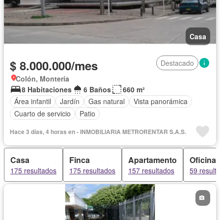
Casa
$ 8.000.000/mes
Destacado
Colón, Montería
8 Habitaciones
6 Baños
660 m²
Área infantil
Jardín
Gas natural
Vista panorámica
Cuarto de servicio
Patio
Hace 3 días, 4 horas en - INMOBILIARIA METRORENTAR S.A.S.
Casa
Finca
Apartamento
Oficina
175 resultados
175 resultados
157 resultados
59 result