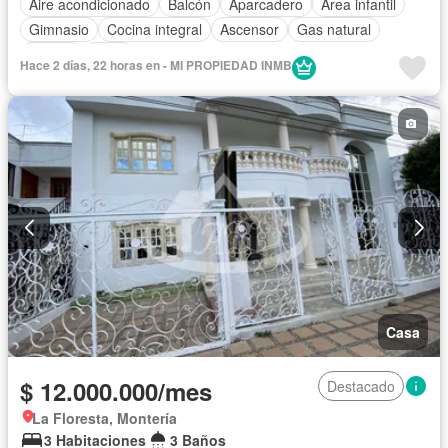
Aire acondicionado
Balcón
Aparcadero
Área infantil
Gimnasio
Cocina integral
Ascensor
Gas natural
Piscina
Agua
Hace 2 días, 22 horas en - MI PROPIEDAD INMB
Casa
$ 12.000.000/mes
Destacado
La Floresta, Montería
3 Habitaciones
3 Baños