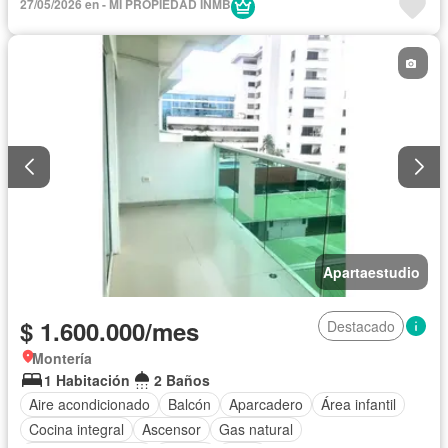
27/05/2026 en - MI PROPIEDAD INMB
Apartaestudio
$ 1.600.000/mes
Destacado
Montería
1 Habitación
2 Baños
Aire acondicionado
Balcón
Aparcadero
Área infantil
Cocina integral
Ascensor
Gas natural