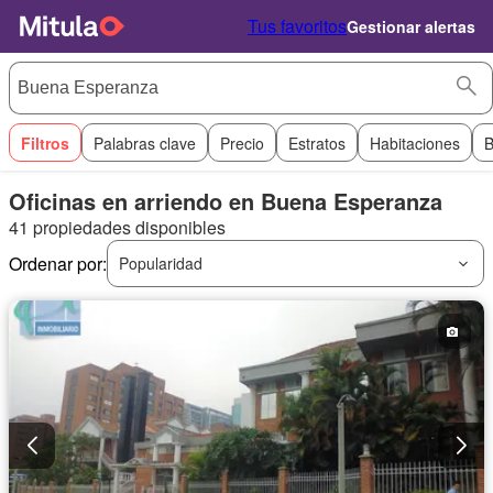
Tus favoritos
Gestionar alertas
Filtros
Palabras clave
Precio
Estratos
Habitaciones
B
Oficinas en arriendo en Buena Esperanza
41 propiedades disponibles
Ordenar por:
Popularidad