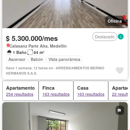
Oficina
$ 5.300.000/mes
Destacado
Calasanz Parte Alta, Medellín
1 Baño
64 m²
Ascensor
Balcón
Vista panorámica
Hace 1 semana, 12 horas en - ARRENDAMIENTOS MERINO
HERMANOS S.A.S.
Apartamento
Finca
Casa
Apartae
254 resultados
163 resultados
163 resultados
22 result