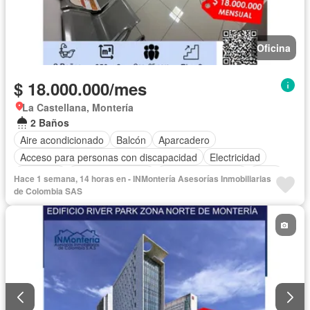
Oficina
$ 18.000.000/mes
La Castellana, Montería
2 Baños
Aire acondicionado
Balcón
Aparcadero
Acceso para personas con discapacidad
Electricidad
Ascensor
Vista panorámica
Seguridad privada
Agua
Hace 1 semana, 14 horas en - INMontería Asesorías Inmobiliarias
de Colombia SAS