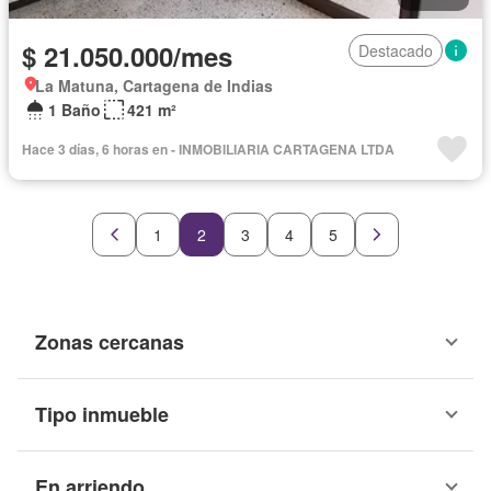
$ 21.050.000/mes
Destacado
La Matuna, Cartagena de Indias
1 Baño
421 m²
Hace 3 días, 6 horas en - INMOBILIARIA CARTAGENA LTDA
1
2
3
4
5
Zonas cercanas
Tipo inmueble
En arriendo