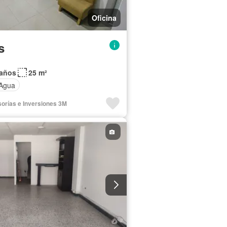
Oficina
s
Baños
25 m²
Agua
sorías e Inversiones 3M