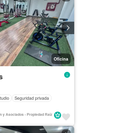
Oficina
s
tudio
Seguridad privada
lán y Asociados - Propiedad Raíz