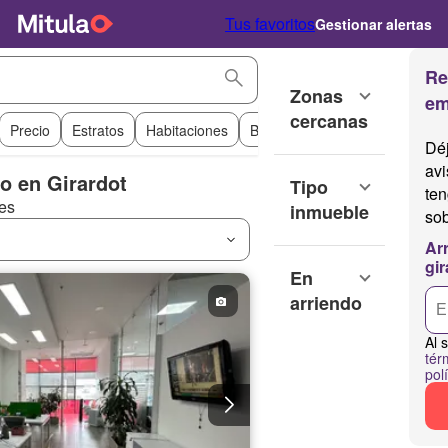
Tus favoritos
Gestionar alertas
Re
Zonas
em
cercanas
Precio
Estratos
Habitaciones
Baños
Tipo de propiedad
Déj
av
do en Girardot
Tipo
te
es
inmueble
so
Ar
gir
En
arriendo
Al 
tér
pol