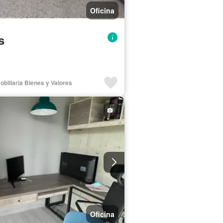
Oficina
s
obiliaria Bienes y Valores
Oficina