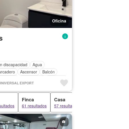
Oficina
s
n discapacidad
Agua
arcadero
Ascensor
Balcón
ectricidad
Gas natural
Gimnasio
H UNIVERSAL EXPORT
uridad privada
Terraza
Finca
Casa
Apartaestudio
B
sultados
61 resultados
57 resultados
34 resultados
29