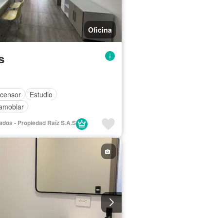
Oficina
s
censor
Estudio
 amoblar
iados - Propiedad Raíz S.A.S