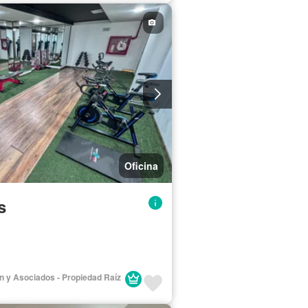
Oficina
s
lán y Asociados - Propiedad Raíz