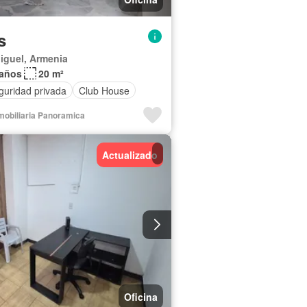
s
iguel, Armenia
Baños
20 m²
guridad privada
Club House
nmobiliaria Panoramica
Actualizado
Oficina