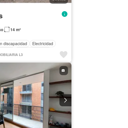
s
ño
14 m²
n discapacidad
Electricidad
censor
Vista panorámica
NMOBILIARIA L3
a