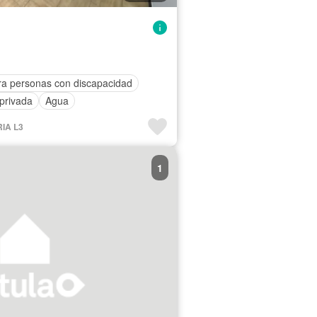
ra personas con discapacidad
privada
Agua
RIA L3
1