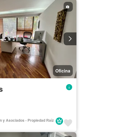
Oficina
s
lán y Asociados - Propiedad Raíz