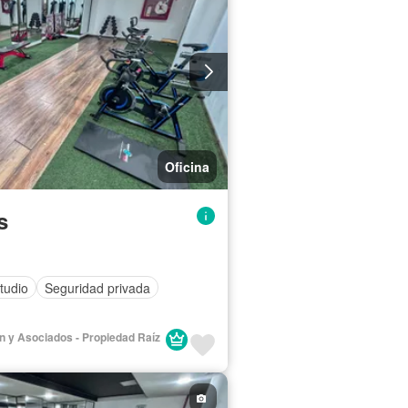
Oficina
s
tudio
Seguridad privada
lán y Asociados - Propiedad Raíz