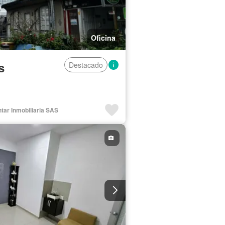
Oficina
s
Destacado
ntar Inmobiliaria SAS