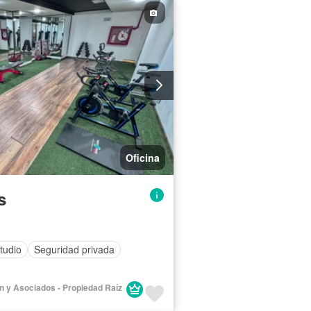
Oficina
s
tudio
Seguridad privada
lán y Asociados - Propiedad Raíz