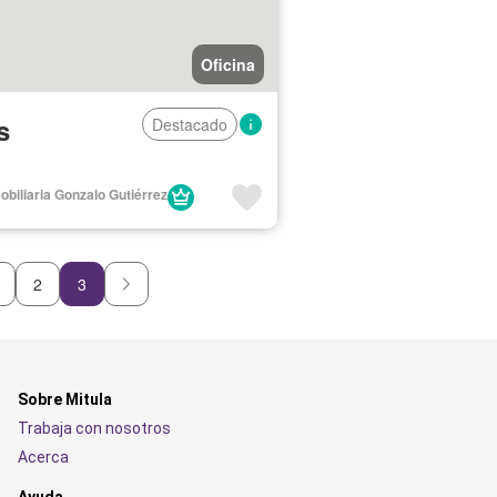
Oficina
s
Destacado
obiliaria Gonzalo Gutiérrez
2
3
Sobre Mitula
Trabaja con nosotros
Acerca
Ayuda