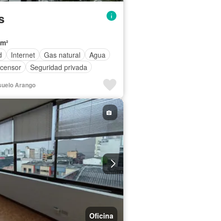
s
 m²
d
Internet
Gas natural
Agua
censor
Seguridad privada
nsuelo Arango
Oficina