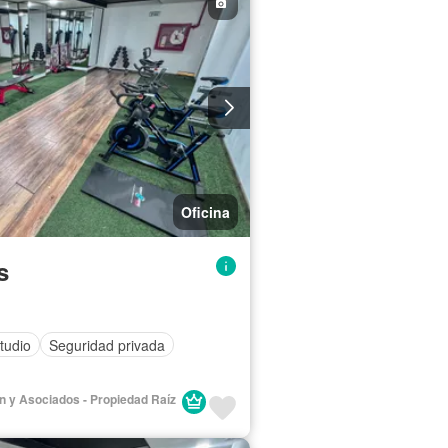
Oficina
s
tudio
Seguridad privada
lán y Asociados - Propiedad Raíz