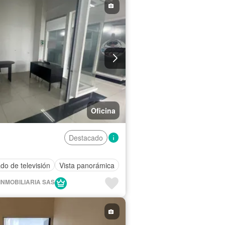
Oficina
Destacado
ado de televisión
Vista panorámica
BI INMOBILIARIA SAS