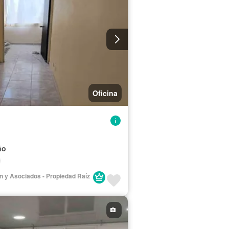
Oficina
ño
lán y Asociados - Propiedad Raíz