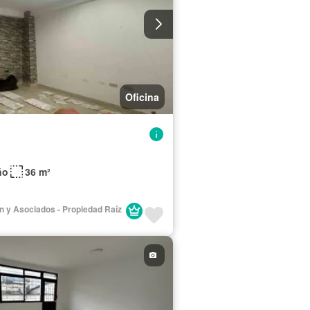
Oficina
ño
36 m²
lán y Asociados - Propiedad Raíz