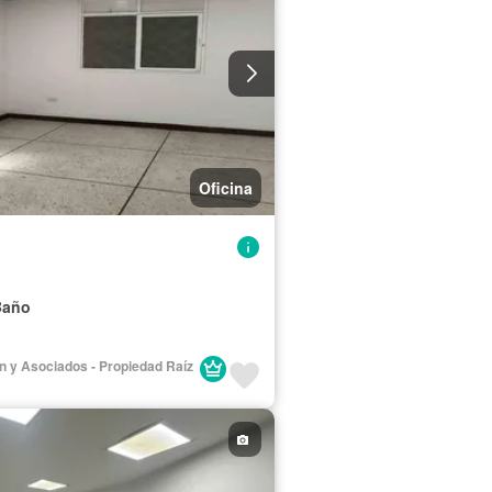
Oficina
Baño
lán y Asociados - Propiedad Raíz