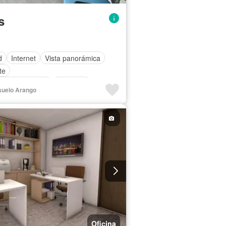
s
d
Internet
Vista panorámica
te
n discapacidad
Ascensor
nsuelo Arango
Oficina