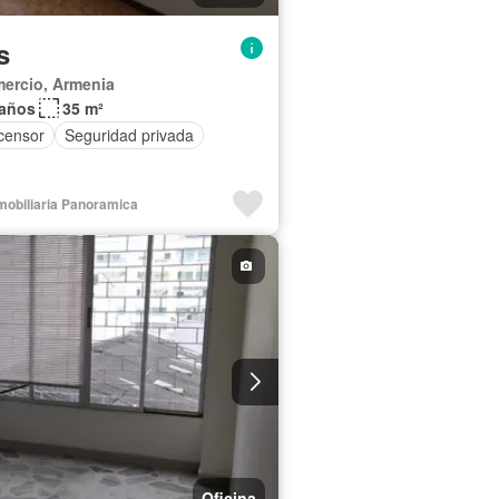
s
mercio, Armenia
Baños
35 m²
censor
Seguridad privada
nmobiliaria Panoramica
Oficina