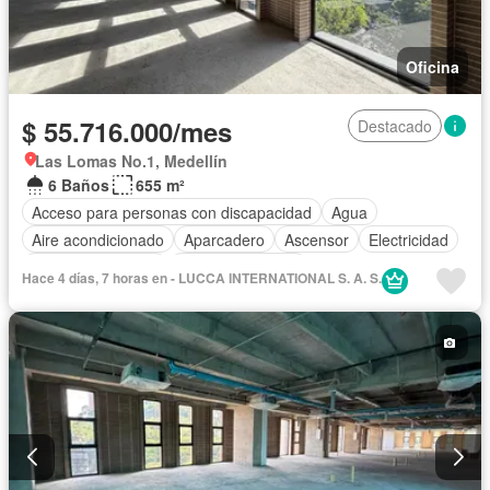
Oficina
$ 55.716.000/mes
Destacado
Las Lomas No.1, Medellín
6 Baños
655 m²
Acceso para personas con discapacidad
Agua
Aire acondicionado
Aparcadero
Ascensor
Electricidad
Seguridad privada
Vista panorámica
Hace 4 días, 7 horas en - LUCCA INTERNATIONAL S. A. S.