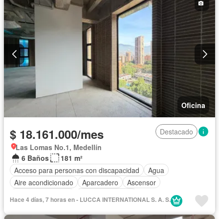
Oficina
$ 18.161.000/mes
Destacado
Las Lomas No.1, Medellín
6 Baños
181 m²
Acceso para personas con discapacidad
Agua
Aire acondicionado
Aparcadero
Ascensor
Seguridad privada
Vista panorámica
Hace 4 días, 7 horas en - LUCCA INTERNATIONAL S. A. S.