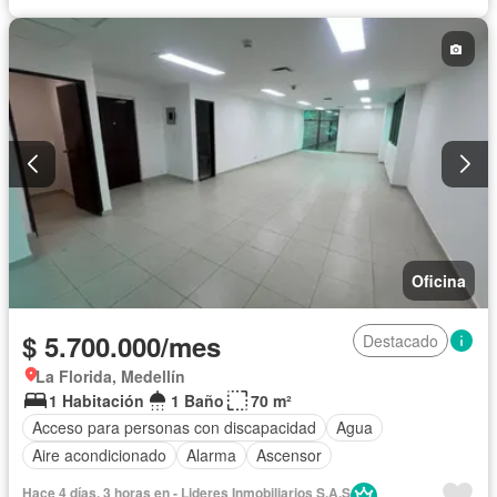
Oficina
$ 5.700.000/mes
Destacado
La Florida, Medellín
1 Habitación
1 Baño
70 m²
Acceso para personas con discapacidad
Agua
Aire acondicionado
Alarma
Ascensor
Hace 4 días, 3 horas en - Lideres Inmobiliarios S.A.S