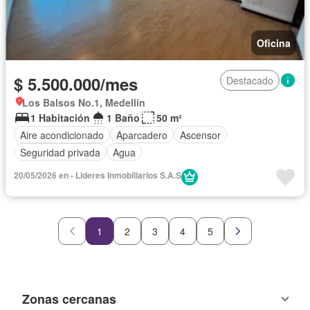
Oficina
$ 5.500.000/mes
Destacado
Los Balsos No.1, Medellín
1 Habitación
1 Baño
50 m²
Aire acondicionado
Aparcadero
Ascensor
Seguridad privada
Agua
20/05/2026 en - Lideres Inmobiliarios S.A.S
1
2
3
4
5
Zonas cercanas