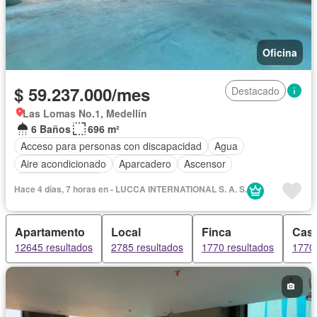
Oficina
$ 59.237.000/mes
Destacado
Las Lomas No.1, Medellín
6 Baños
696 m²
Acceso para personas con discapacidad
Agua
Aire acondicionado
Aparcadero
Ascensor
Vista panorámica
Hace 4 días, 7 horas en - LUCCA INTERNATIONAL S. A. S.
Apartamento
Local
Finca
Cas
12645 resultados
2785 resultados
1770 resultados
1770 