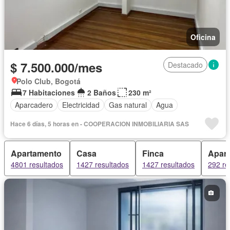
Oficina
$ 7.500.000/mes
Destacado
Polo Club, Bogotá
7 Habitaciones
2 Baños
230 m²
Aparcadero
Electricidad
Gas natural
Agua
Hace 6 días, 5 horas en - COOPERACION INMOBILIARIA SAS
Apartamento
Casa
Finca
Apart
4801 resultados
1427 resultados
1427 resultados
292 re