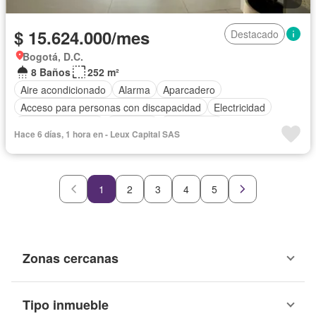
$ 15.624.000/mes
Destacado
Bogotá, D.C.
8 Baños
252 m²
Aire acondicionado
Alarma
Aparcadero
Acceso para personas con discapacidad
Electricidad
Cocina amoblada
Ascensor
Gas natural
Hace 6 días, 1 hora en - Leux Capital SAS
Vista panorámica
Seguridad privada
Agua
1
2
3
4
5
Zonas cercanas
Tipo inmueble