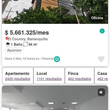
Oficina
$ 5.661.325/mes
El Country, Barranquilla
1 Baño
96 m²
Ascensor
Hace 3 días, 13 horas en - Financar
Apartamento
Local
Finca
Casa
2420 resultados
1101 resultados
462 resultados
462 res