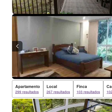
Apartamento
Local
Finca
Ca
299 resultados
267 resultados
103 resultados
102