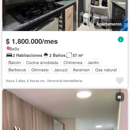
Apartamento
$ 1.800.000/mes
Bello
2 Habitaciones
2 Baños
57 m²
Balcón
Cocina amoblada
Chimenea
Jardín
Barbecue
Gimnasio
Jacuzzi
Ascensor
Gas natural
Vista panorámica
Sauna
Piscina
Sin amoblar
Hace 3 días, 6 horas en - Herencia Inmobiliaria