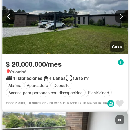
Casa
$ 20.000.000/mes
Yolombó
4 Habitaciones
4 Baños
1.615 m²
Alarma
Aparcadero
Depósito
Acceso para personas con discapacidad
Electricidad
Cocina amoblada
Chimenea
Jardín
Barbecue
Hace 5 días, 10 horas en - HOMES PROVENTO INMOBILIARIA
Internet
Gas natural
Vista panorámica
Seguridad privada
Cuarto de servicio
Agua
Patio