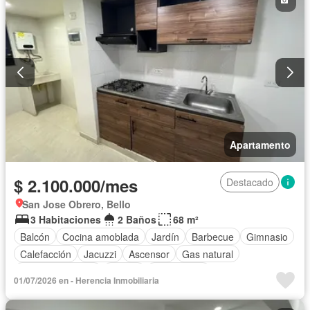
Apartamento
$ 2.100.000/mes
Destacado
San Jose Obrero, Bello
3 Habitaciones
2 Baños
68 m²
Balcón
Cocina amoblada
Jardín
Barbecue
Gimnasio
Calefacción
Jacuzzi
Ascensor
Gas natural
Vista panorámica
Piscina
Sin amoblar
01/07/2026 en - Herencia Inmobiliaria