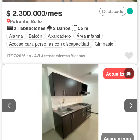
$ 2.300.000/mes
Destacado
Potrerito, Bello
2 Habitaciones
2 Baños
55 m²
Alarma
Balcón
Aparcadero
Área infantil
Acceso para personas con discapacidad
Gimnasio
Cocina integral
Ascensor
Gas natural
17/07/2026 en - AVI Arrendamientos Vicasas
Vista panorámica
Sauna
Seguridad privada
Piscina
Agua
Actualizado
Apartamento