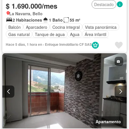
$ 1.690.000/mes
Destacado
La Navarra, Bello
2 Habitaciones
1 Baño
55 m²
Balcón
Aparcadero
Cocina integral
Vista panorámica
Gas natural
Tanque de agua
Agua
Área infantil
Caseta de vigilancia
Gimnasio
Ascensor
Piscina
Hace 5 días, 1 hora en - Enfoque Inmobiliario CF SAS
Seguridad privada
Barbecue
Apartamento