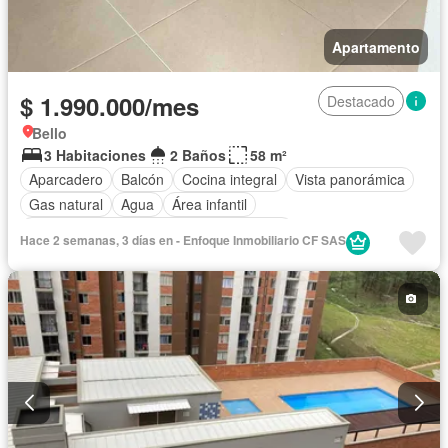
Apartamento
$ 1.990.000/mes
Destacado
Bello
3 Habitaciones
2 Baños
58 m²
Aparcadero
Balcón
Cocina integral
Vista panorámica
Gas natural
Agua
Área infantil
Acceso para personas con discapacidad
Hace 2 semanas, 3 días en - Enfoque Inmobiliario CF SAS
Caseta de vigilancia
Barbecue
Gimnasio
Ascensor
Piscina
Seguridad privada
Jacuzzi
Permite mascotas
Permite niños
Solo familias