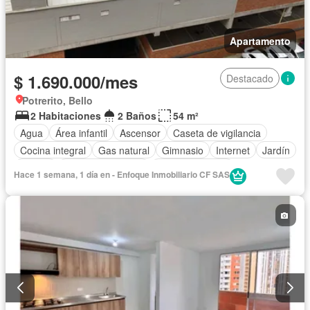
Apartamento
$ 1.690.000/mes
Destacado
Potrerito, Bello
2 Habitaciones
2 Baños
54 m²
Agua
Área infantil
Ascensor
Caseta de vigilancia
Cocina integral
Gas natural
Gimnasio
Internet
Jardín
Piscina
Seguridad privada
Tanque de agua
Hace 1 semana, 1 día en - Enfoque Inmobiliario CF SAS
Vista panorámica
Permite mascotas
Permite niños
Solo familias