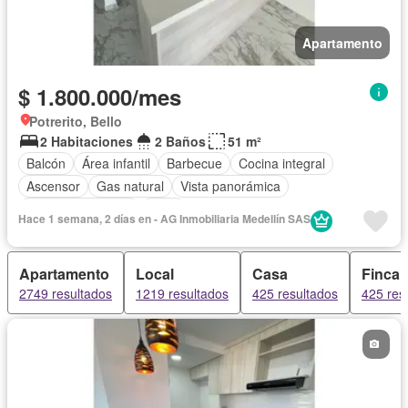
Apartamento
$ 1.800.000/mes
Potrerito, Bello
2 Habitaciones
2 Baños
51 m²
Balcón
Área infantil
Barbecue
Cocina integral
Ascensor
Gas natural
Vista panorámica
Seguridad privada
Agua
Hace 1 semana, 2 días en - AG Inmobiliaria Medellín SAS
Apartamento
Local
Casa
Finca
2749 resultados
1219 resultados
425 resultados
425 res