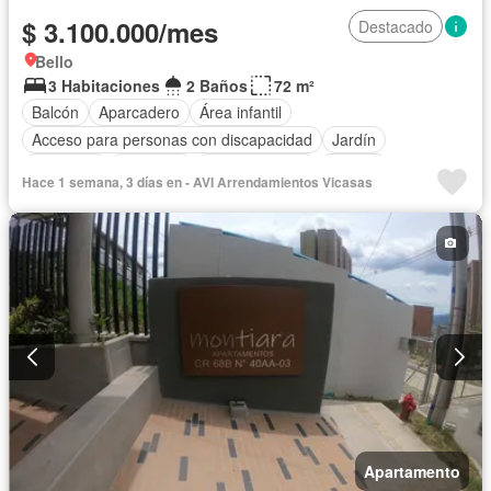
$ 3.100.000/mes
Destacado
Bello
3 Habitaciones
2 Baños
72 m²
Balcón
Aparcadero
Área infantil
Acceso para personas con discapacidad
Jardín
Barbecue
Gimnasio
Cocina integral
Jacuzzi
Hace 1 semana, 3 días en - AVI Arrendamientos Vicasas
Ascensor
Gas natural
Vista panorámica
Sauna
Seguridad privada
Piscina
Cancha de tenis
Agua
Patio
Apartamento