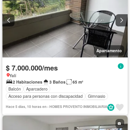
Apartamento
$ 7.000.000/mes
Yalí
2 Habitaciones
3 Baños
65 m²
Balcón
Aparcadero
Acceso para personas con discapacidad
Gimnasio
Cocina integral
Jacuzzi
Ascensor
Gas natural
Hace 5 días, 10 horas en - HOMES PROVENTO INMOBILIARIA
Vista panorámica
Sauna
Seguridad privada
Piscina
Agua