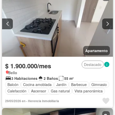
Apartamento
$ 1.900.000/mes
Destacado
Bello
3 Habitaciones
2 Baños
55 m²
Balcón
Cocina amoblada
Jardín
Barbecue
Gimnasio
Calefacción
Ascensor
Gas natural
Vista panorámica
Sauna
Piscina
Sin amoblar
29/05/2026 en - Herencia Inmobiliaria