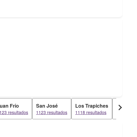
uan Frío
San José
Los Trapiches
La Playa
123 resultados
1123 resultados
1118 resultados
1030 resul