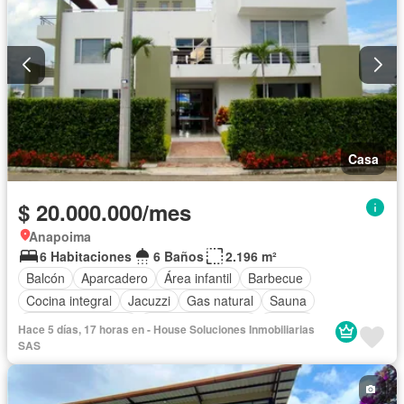
Casa
$ 20.000.000/mes
Anapoima
6 Habitaciones
6 Baños
2.196 m²
Balcón
Aparcadero
Área infantil
Barbecue
Cocina integral
Jacuzzi
Gas natural
Sauna
Seguridad privada
Cuarto de servicio
Piscina
Hace 5 días, 17 horas en - House Soluciones Inmobiliarias
SAS