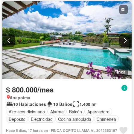
Área infantil
Vigilante
Acceso para personas con discapacidad
Jardín
Barbecue
Caseta de vigilancia
Seguridad privada
Piscina
Permite mascotas
Permite niños
Solo familias
Finca
$ 800.000/mes
Anapoima
10 Habitaciones
10 Baños
1.400 m²
Aire acondicionado
Alarma
Balcón
Aparcadero
Depósito
Electricidad
Cocina amoblada
Chimenea
Calefacción
Cocina integral
Internet
Jacuzzi
Hace 5 días, 17 horas en - FINCA COPITO LLAMA AL 3042353197
Gas natural
Estudio
Vista panorámica