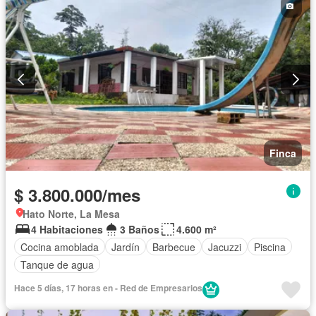
Patio
Barbecue
Vigilante
Caseta de vigilancia
Jardín
Seguridad privada
Piscina
Wifi
Permite mascotas
Permite niños
Finca
$ 3.800.000/mes
Hato Norte, La Mesa
4 Habitaciones
3 Baños
4.600 m²
Cocina amoblada
Jardín
Barbecue
Jacuzzi
Piscina
Tanque de agua
Hace 5 días, 17 horas en - Red de Empresarios