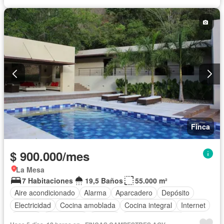
Cuarto de servicio
Terraza
Agua
Tanque de agua
Patio
Área infantil
Vigilante
Acceso para personas con discapacidad
Jardín
Barbecue
Caseta de vigilancia
Gimnasio
Sauna
Seguridad privada
Piscina
Permite mascotas
Permite niños
Solo familias
Finca
$ 900.000/mes
La Mesa
7 Habitaciones
19,5 Baños
55.000 m²
Aire acondicionado
Alarma
Aparcadero
Depósito
Electricidad
Cocina amoblada
Cocina integral
Internet
Jacuzzi
Gas natural
Estudio
Vista panorámica