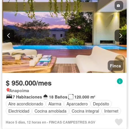
Finca
$ 950.000/mes
Anapoima
7 Habitaciones
18 Baños
120.000 m²
Aire acondicionado
Alarma
Aparcadero
Depósito
Electricidad
Cocina amoblada
Cocina integral
Internet
Jacuzzi
Gas natural
Estudio
Vista panorámica
Hace 5 días, 12 horas en - FINCAS CAMPESTRES AGV
Cuarto de servicio
Agua
Tanque de agua
Patio