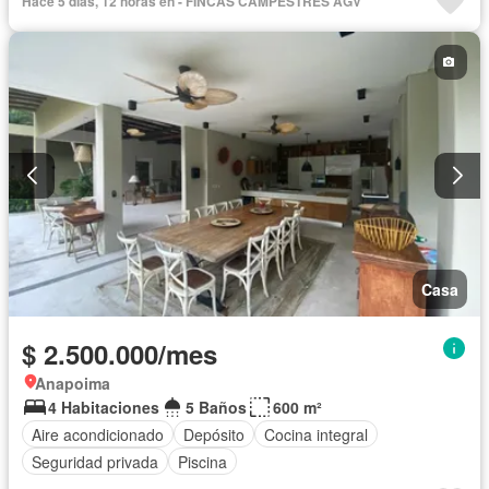
Hace 5 días, 12 horas en - FINCAS CAMPESTRES AGV
Cuarto de servicio
Agua
Tanque de agua
Área infantil
Vigilante
Acceso para personas con discapacidad
Jardín
Barbecue
Caseta de vigilancia
Seguridad privada
Piscina
Permite mascotas
Permite niños
Solo familias
Casa
$ 2.500.000/mes
Anapoima
4 Habitaciones
5 Baños
600 m²
Aire acondicionado
Depósito
Cocina integral
Seguridad privada
Piscina