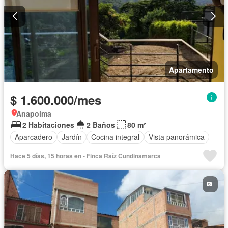
Apartamento
$ 1.600.000/mes
Anapoima
2 Habitaciones
2 Baños
80 m²
Aparcadero
Jardín
Cocina integral
Vista panorámica
Hace 5 días, 15 horas en - Finca Raíz Cundinamarca