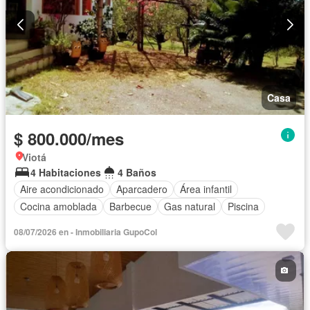
Casa
$ 800.000/mes
Viotá
4 Habitaciones
4 Baños
Aire acondicionado
Aparcadero
Área infantil
Cocina amoblada
Barbecue
Gas natural
Piscina
08/07/2026 en - Inmobiliaria GupoCol