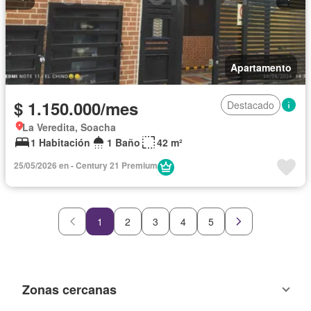
Apartamento
$ 1.150.000/mes
Destacado
La Veredita, Soacha
1 Habitación
1 Baño
42 m²
25/05/2026 en - Century 21 Premium
1
2
3
4
5
Zonas cercanas