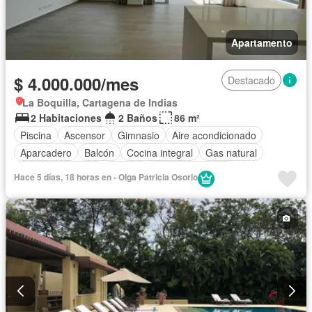
Apartamento
$ 4.000.000/mes
Destacado
La Boquilla, Cartagena de Indias
2 Habitaciones
2 Baños
86 m²
Piscina
Ascensor
Gimnasio
Aire acondicionado
Aparcadero
Balcón
Cocina integral
Gas natural
Vista panorámica
Jacuzzi
Tanque de agua
Hace 5 días, 18 horas en - Olga Patricia Osorio
Acceso para personas con discapacidad
Jardín
Seguridad privada
Área infantil
Permite mascotas
Permite niños