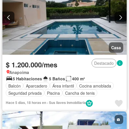
Casa
$ 1.200.000/mes
Destacado
Anapoima
5 Habitaciones
5 Baños
400 m²
Balcón
Aparcadero
Área infantil
Cocina amoblada
Seguridad privada
Piscina
Cancha de tenis
Hace 5 días, 18 horas en - Sus llaves Inmobiliaria