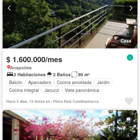
Casa
$ 1.600.000/mes
Anapoima
2 Habitaciones
2 Baños
90 m²
Balcón
Aparcadero
Cocina amoblada
Jardín
Cocina integral
Jacuzzi
Vista panorámica
Hace 5 días, 15 horas en - Finca Raíz Cundinamarca