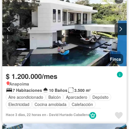
Finca
$ 1.200.000/mes
Anapoima
7 Habitaciones
10 Baños
3.500 m²
Aire acondicionado
Balcón
Aparcadero
Depósito
Electricidad
Cocina amoblada
Calefacción
Cocina integral
Internet
Jacuzzi
Gas natural
Hace 3 días, 22 horas en - David Hurtado Caballero
Vista panorámica
Cuarto de servicio
Terraza
Agua
Área infantil
Acceso para personas con discapacidad