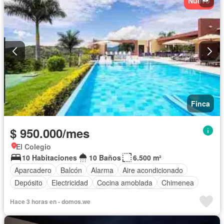
Nuevo
Finca
$ 950.000/mes
El Colegio
10 Habitaciones
10 Baños
6.500 m²
Aparcadero
Balcón
Alarma
Aire acondicionado
Depósito
Electricidad
Cocina amoblada
Chimenea
Jacuzzi
Cuarto de servicio
Patio
Tanque de agua
Hace 3 horas en - domos.we
Vista panorámica
Internet
Cocina integral
Estudio
Gas natural
Calefacción
Terraza
Agua
Jardín