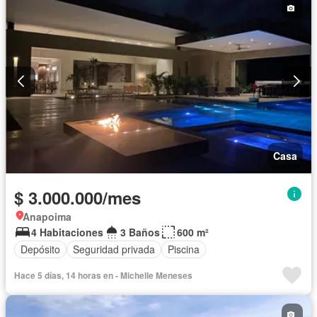
Gimnasio
Piscina
Seguridad privada
Caseta de vigilancia
Vigilante
Área infantil
Barbecue
Wifi
Solo familias
Permite niños
Permite mascotas
Casa
$ 3.000.000/mes
Anapoima
4 Habitaciones
3 Baños
600 m²
Depósito
Seguridad privada
Piscina
Hace 5 días, 14 horas en - Michelle Meneses