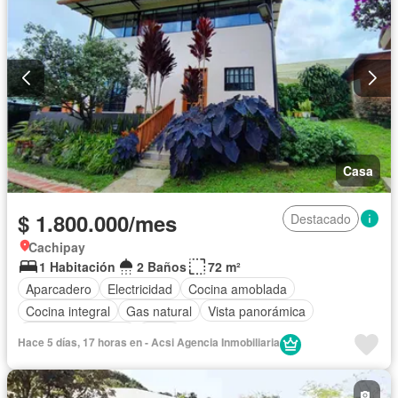
Casa
$ 1.800.000/mes
Destacado
Cachipay
1 Habitación
2 Baños
72 m²
Aparcadero
Electricidad
Cocina amoblada
Cocina integral
Gas natural
Vista panorámica
Seguridad privada
Agua
Hace 5 días, 17 horas en - Acsi Agencia Inmobiliaria