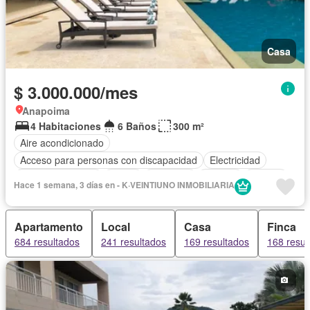
Casa
$ 3.000.000/mes
Anapoima
4 Habitaciones
6 Baños
300 m²
Aire acondicionado
Acceso para personas con discapacidad
Electricidad
Cocina amoblada
Jardín
Gimnasio
Internet
Jacuzzi
Hace 1 semana, 3 días en - K·VEINTIUNO INMOBILIARIA
Vista panorámica
Piscina
Agua
Patio
Apartamento
Local
Casa
Finca
684 resultados
241 resultados
169 resultados
168 resul