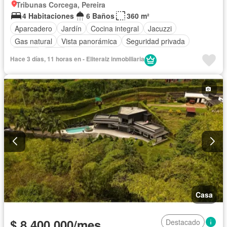
Tribunas Corcega, Pereira
4 Habitaciones
6 Baños
360 m²
Aparcadero
Jardín
Cocina integral
Jacuzzi
Gas natural
Vista panorámica
Seguridad privada
Piscina
Agua
Hace 3 días, 11 horas en - Eliteraiz inmobiliaria
Casa
$ 8.400.000/mes
Destacado