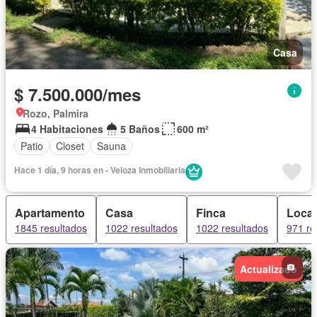
Casa
$ 7.500.000/mes
Rozo, Palmira
4 Habitaciones
5 Baños
600 m²
Patio
Closet
Sauna
Hace 1 día, 9 horas en - Veloza Inmobiliaria
Apartamento
Casa
Finca
Local
1845 resultados
1022 resultados
1022 resultados
971 re
Actualizado