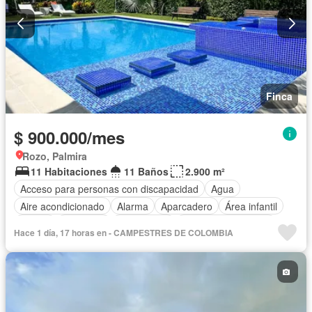
Finca
$ 900.000/mes
Rozo, Palmira
11 Habitaciones
11 Baños
2.900 m²
Acceso para personas con discapacidad
Agua
Aire acondicionado
Alarma
Aparcadero
Área infantil
Balcón
Barbecue
Calefacción
Caseta de vigilancia
Hace 1 día, 17 horas en - CAMPESTRES DE COLOMBIA
Chimenea
Cocina amoblada
Cocina integral
Cuarto de servicio
Depósito
Electricidad
Gas natural
Gimnasio
Internet
Jacuzzi
Jardín
Estudio
Patio
Piscina
Vigilante
Sauna
Seguridad privada
Tanque de agua
Terraza
Vista panorámica
Wifi