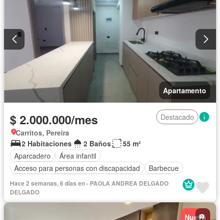
Apartamento
$ 2.000.000/mes
Destacado
Carritos, Pereira
2 Habitaciones
2 Baños
55 m²
Aparcadero
Área infantil
Acceso para personas con discapacidad
Barbecue
Gimnasio
Cocina integral
Internet
Ascensor
Hace 2 semanas, 6 días en - PAOLA ANDREA DELGADO
Gas natural
Vista panorámica
Seguridad privada
DELGADO
Piscina
Agua
Nuevo