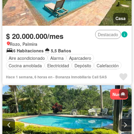
Casa
$ 20.000.000/mes
Destacado
Rozo, Palmira
6 Habitaciones
5,5 Baños
Aire acondicionado
Alarma
Aparcadero
Cocina amoblada
Electricidad
Depósito
Calefacción
Cocina integral
Internet
Jacuzzi
Cuarto de servicio
Hace 1 semana, 6 horas en - Bonanza Inmobiliaria Cali SAS
Vista panorámica
Estudio
Gas natural
Terraza
Agua
Tanque de agua
Patio
Jardín
Nuevo
Acceso para personas con discapacidad
Vigilante
Área infantil
Barbecue
Caseta de vigilancia
Estudio
Piscina
Seguridad privada
Sauna
Ascensor
Cancha de tenis
Wifi
Permite mascotas
Permite niños
Solo familias