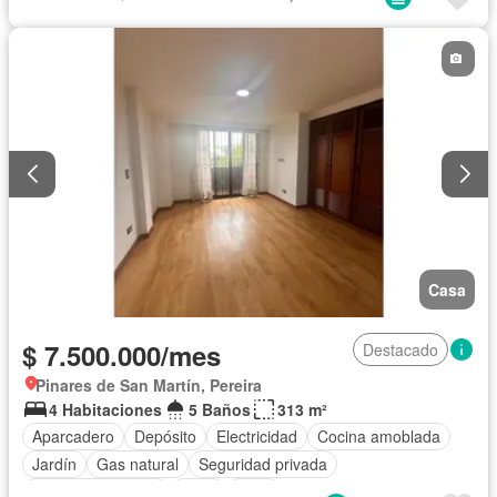
Piscina
Sauna
Vista panorámica
Permite mascotas
Permite niños
Casa
$ 7.500.000/mes
Destacado
Pinares de San Martín, Pereira
4 Habitaciones
5 Baños
313 m²
Aparcadero
Depósito
Electricidad
Cocina amoblada
Jardín
Gas natural
Seguridad privada
Cuarto de servicio
Agua
Patio