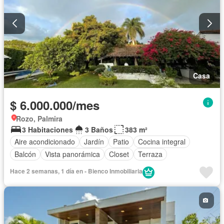
Permite mascotas
Permite niños
Solo familias
Casa
$ 6.000.000/mes
Rozo, Palmira
3 Habitaciones
3 Baños
383 m²
Aire acondicionado
Jardín
Patio
Cocina integral
Balcón
Vista panorámica
Closet
Terraza
Hace 2 semanas, 1 día en - Bienco Inmobiliaria