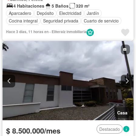
4 Habitaciones
5 Baños
320 m²
Aparcadero
Depósito
Electricidad
Jardín
Cocina integral
Seguridad privada
Cuarto de servicio
Piscina
Agua
Hace 3 días, 11 horas en - Eliteraiz inmobiliaria
Casa
$ 8.500.000/mes
Destacado