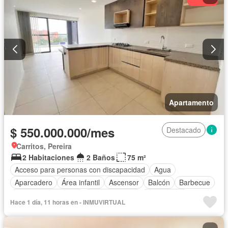
Apartamento
$ 550.000.000/mes
Destacado
Carritos, Pereira
2 Habitaciones
2 Baños
75 m²
Acceso para personas con discapacidad
Agua
Aparcadero
Área infantil
Ascensor
Balcón
Barbecue
Caseta de vigilancia
Cocina integral
Gas natural
Hace 1 día, 11 horas en - INMUVIRTUAL
Gimnasio
Internet
Jardín
Patio
Piscina
Sauna
Seguridad privada
Terraza
Vista panorámica