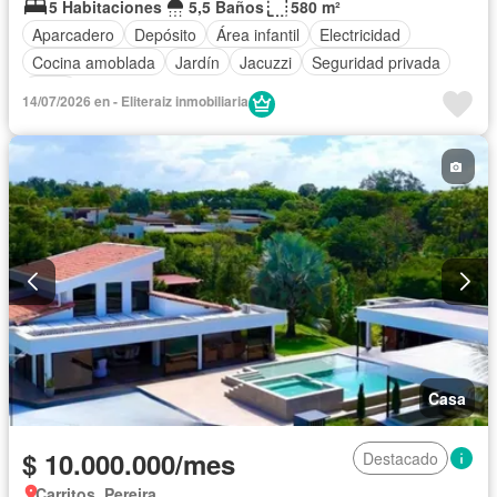
5 Habitaciones
5,5 Baños
580 m²
Aparcadero
Depósito
Área infantil
Electricidad
Cocina amoblada
Jardín
Jacuzzi
Seguridad privada
Agua
14/07/2026 en - Eliteraiz inmobiliaria
Casa
$ 10.000.000/mes
Destacado
Carritos, Pereira