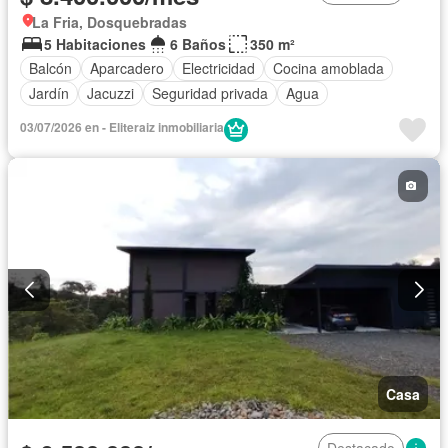
La Fria, Dosquebradas
5 Habitaciones
6 Baños
350 m²
Balcón
Aparcadero
Electricidad
Cocina amoblada
Jardín
Jacuzzi
Seguridad privada
Agua
03/07/2026 en - Eliteraiz inmobiliaria
Casa