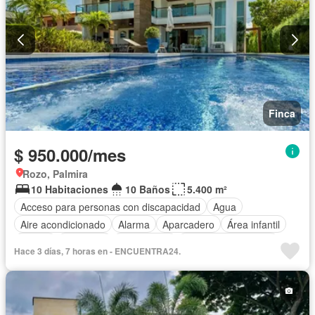
Finca
$ 950.000/mes
Rozo, Palmira
10 Habitaciones
10 Baños
5.400 m²
Acceso para personas con discapacidad
Agua
Aire acondicionado
Alarma
Aparcadero
Área infantil
Balcón
Barbecue
Calefacción
Caseta de vigilancia
Hace 3 días, 7 horas en - ENCUENTRA24.
Chimenea
Cocina amoblada
Cocina integral
Cuarto de servicio
Depósito
Electricidad
Gas natural
Gimnasio
Internet
Jacuzzi
Jardín
Estudio
Patio
Piscina
Vigilante
Sauna
Seguridad privada