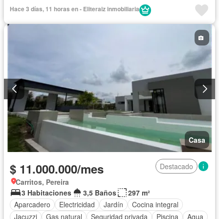
Seguridad privada
Piscina
Agua
Patio
Hace 3 días, 11 horas en - Eliteraiz inmobiliaria
Casa
$ 11.000.000/mes
Destacado
Carritos, Pereira
3 Habitaciones
3,5 Baños
297 m²
Aparcadero
Electricidad
Jardín
Cocina integral
Jacuzzi
Gas natural
Seguridad privada
Piscina
Agua