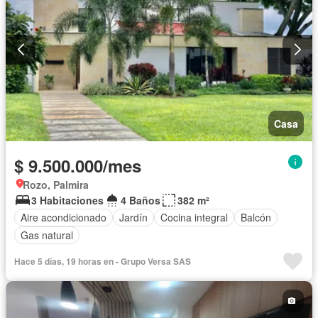
Tanque de agua
Terraza
Vista panorámica
Wifi
Permite mascotas
Permite niños
Solo familias
Casa
$ 9.500.000/mes
Rozo, Palmira
3 Habitaciones
4 Baños
382 m²
Aire acondicionado
Jardín
Cocina integral
Balcón
Gas natural
Hace 5 días, 19 horas en - Grupo Versa SAS