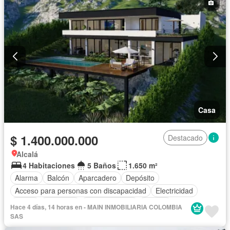
Casa
$ 1.400.000.000
Destacado
Alcalá
4 Habitaciones
5 Baños
1.650 m²
Alarma
Balcón
Aparcadero
Depósito
Acceso para personas con discapacidad
Electricidad
Jardín
Barbecue
Cocina integral
Jacuzzi
Hace 4 días, 14 horas en - MAIN INMOBILIARIA COLOMBIA
Vista panorámica
Piscina
Agua
Patio
SAS