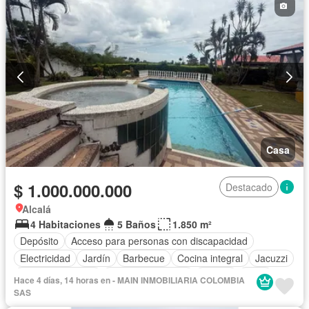
Casa
$ 1.000.000.000
Destacado
Alcalá
4 Habitaciones
5 Baños
1.850 m²
Depósito
Acceso para personas con discapacidad
Electricidad
Jardín
Barbecue
Cocina integral
Jacuzzi
Vista panorámica
Seguridad privada
Piscina
Agua
Hace 4 días, 14 horas en - MAIN INMOBILIARIA COLOMBIA
SAS