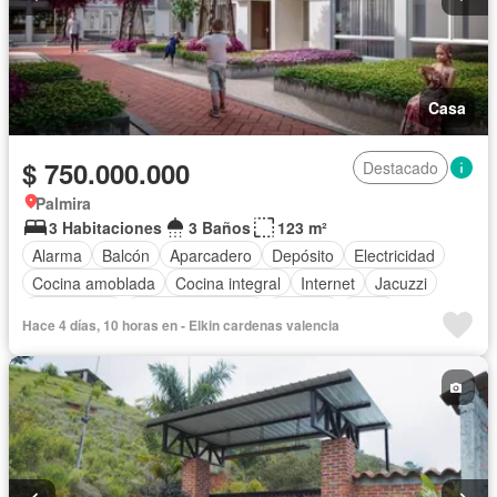
Casa
$ 750.000.000
Destacado
Palmira
3 Habitaciones
3 Baños
123 m²
Alarma
Balcón
Aparcadero
Depósito
Electricidad
Cocina amoblada
Cocina integral
Internet
Jacuzzi
Gas natural
Vista panorámica
Terraza
Agua
Hace 4 días, 10 horas en - Elkin cardenas valencia
Tanque de agua
Patio
Área infantil
Acceso para personas con discapacidad
Jardín
Barbecue
Caseta de vigilancia
Gimnasio
Estudio
Ascensor
Sauna
Seguridad privada
Piscina