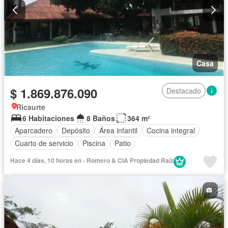
Casa
$ 1.869.876.090
Destacado
Ricaurte
6 Habitaciones
8 Baños
364 m²
Aparcadero
Depósito
Área infantil
Cocina integral
Cuarto de servicio
Piscina
Patio
Hace 4 días, 10 horas en - Romero & CIA Propiedad Raí­z