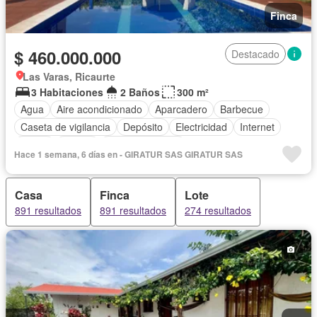
Finca
$ 460.000.000
Destacado
Las Varas, Ricaurte
3 Habitaciones
2 Baños
300 m²
Agua
Aire acondicionado
Aparcadero
Barbecue
Caseta de vigilancia
Depósito
Electricidad
Internet
Jardín
Piscina
Tanque de agua
Hace 1 semana, 6 días en - GIRATUR SAS GIRATUR SAS
Casa
Finca
Lote
891 resultados
891 resultados
274 resultados