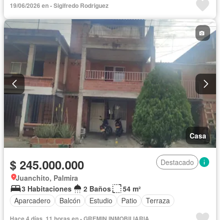
19/06/2026 en - Sigifredo Rodriguez
Jacuzzi
Jardín
Piscina
Seguridad privada
Tanque de agua
Vista panorámica
Casa
$ 245.000.000
Destacado
Juanchito, Palmira
3 Habitaciones
2 Baños
54 m²
Aparcadero
Balcón
Estudio
Patio
Terraza
Hace 4 días, 11 horas en - GREMIN INMOBILIARIA