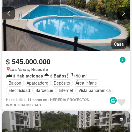
Casa
$ 545.000.000
Las Varas, Ricaurte
3 Habitaciones
3 Baños
150 m²
Balcón
Aparcadero
Depósito
Área infantil
Electricidad
Barbecue
Internet
Vista panorámica
Seguridad privada
Piscina
Agua
Hace 4 días, 11 horas en - HEREDIA PROYECTOS
INMOBILIARIOS SAS