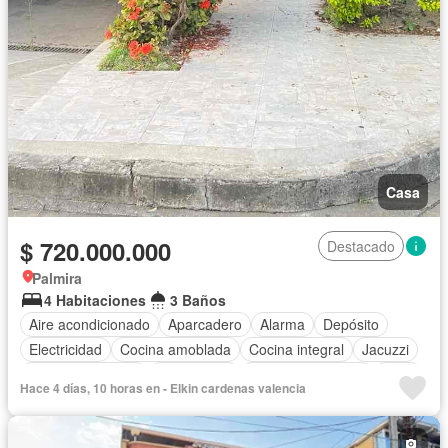
Casa
$ 720.000.000
Destacado
Palmira
4 Habitaciones
3 Baños
Aire acondicionado
Aparcadero
Alarma
Depósito
Electricidad
Cocina amoblada
Cocina integral
Jacuzzi
Vista panorámica
Gas natural
Cuarto de servicio
Patio
Hace 4 días, 10 horas en - Elkin cardenas valencia
Vigilante
Caseta de vigilancia