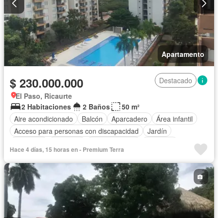
Apartamento
$ 230.000.000
Destacado
El Paso, Ricaurte
2 Habitaciones
2 Baños
50 m²
Aire acondicionado
Balcón
Aparcadero
Área infantil
Acceso para personas con discapacidad
Jardín
Barbecue
Gimnasio
Cocina integral
Ascensor
Hace 4 días, 15 horas en - Premium Terra
Gas natural
Vista panorámica
Seguridad privada
Piscina