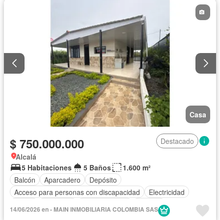
Casa
$ 750.000.000
Destacado
Alcalá
5 Habitaciones
5 Baños
1.600 m²
Balcón
Aparcadero
Depósito
Acceso para personas con discapacidad
Electricidad
Jardín
Barbecue
Cocina integral
Internet
14/06/2026 en - MAIN INMOBILIARIA COLOMBIA SAS
Vista panorámica
Agua
Patio