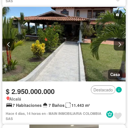
SAS
Casa
$ 2.950.000.000
Destacado
Alcalá
7 Habitaciones
7 Baños
11.443 m²
Hace 4 días, 14 horas en - MAIN INMOBILIARIA COLOMBIA
SAS