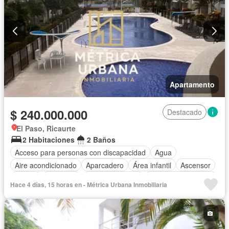
Apartamento
$ 240.000.000
Destacado
El Paso, Ricaurte
2 Habitaciones
2 Baños
Acceso para personas con discapacidad
Agua
Aire acondicionado
Aparcadero
Área infantil
Ascensor
Balcón
Barbecue
Cancha de tenis
Caseta de vigilancia
Hace 4 días, 15 horas en - Métrica Urbana Inmobiliaria
Cocina integral
Gas natural
Gimnasio
Jacuzzi
Piscina
Vigilante
Seguridad privada
Tanque de agua
Terraza
Vista panorámica
Wifi