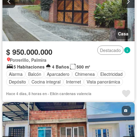
Casa
$ 950.000.000
Destacado
Potrerillo, Palmira
5 Habitaciones
4 Baños
500 m²
Alarma
Balcón
Aparcadero
Chimenea
Electricidad
Depósito
Cocina integral
Internet
Vista panorámica
Cuarto de servicio
Estudio
Terraza
Agua
Patio
Hace 4 días, 8 horas en - Elkin cardenas valencia
Jardín
Vigilante
Área infantil
Estudio
Barbecue