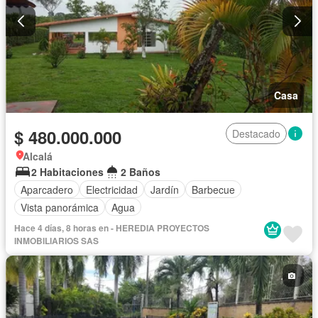
Casa
$ 480.000.000
Destacado
Alcalá
2 Habitaciones
2 Baños
Aparcadero
Electricidad
Jardín
Barbecue
Vista panorámica
Agua
Hace 4 días, 8 horas en - HEREDIA PROYECTOS
INMOBILIARIOS SAS