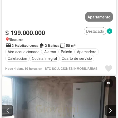
Apartamento
$ 199.000.000
Destacado
Ricaurte
2 Habitaciones
2 Baños
50 m²
Aire acondicionado
Alarma
Balcón
Aparcadero
Calefacción
Cocina integral
Cuarto de servicio
Vista panorámica
Gas natural
Agua
Tanque de agua
Hace 4 días, 10 horas en - STC SOLUCIONES INMOBILIARIAS
Patio
Vigilante
Área infantil
Barbecue
Piscina
Gimnasio
Ascensor
Cancha de tenis
Seguridad privada
Caseta de vigilancia
Jardín
Acceso para personas con discapacidad