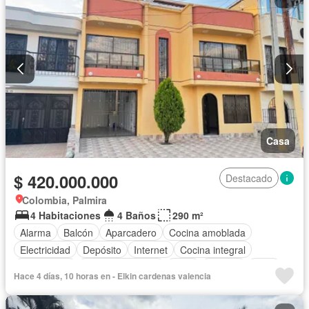
Casa
$ 420.000.000
Destacado
Colombia, Palmira
4 Habitaciones
4 Baños
290 m²
Alarma
Balcón
Aparcadero
Cocina amoblada
Electricidad
Depósito
Internet
Cocina integral
Gas natural
Vista panorámica
Agua
Terraza
Patio
Hace 4 días, 10 horas en - Elkin cardenas valencia
Vigilante
Barbecue