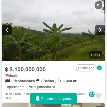
Finca
$ 3.100.000.000
Destacado
Alcalá
3 Habitaciones
2 Baños
198.400 m²
Aparcadero
Vista panorámica
Hace 4 días, 14 horas en - MAIN INMOBILIARIA COLOMBIA
Guardar búsqueda
SAS