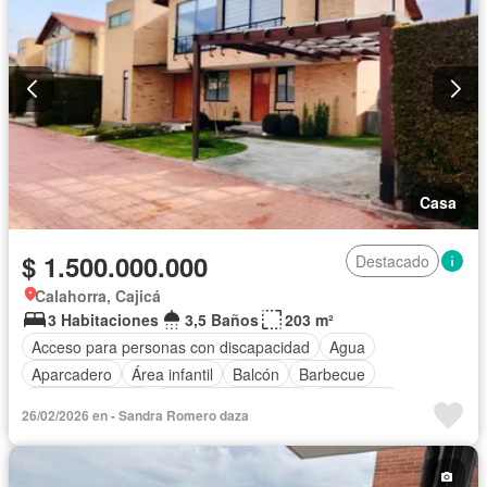
Casa
$ 1.500.000.000
Destacado
Calahorra, Cajicá
3 Habitaciones
3,5 Baños
203 m²
Acceso para personas con discapacidad
Agua
Aparcadero
Área infantil
Balcón
Barbecue
Cancha de tenis
Caseta de vigilancia
Chimenea
26/02/2026 en - Sandra Romero daza
Cocina integral
Cuarto de servicio
Depósito
Electricidad
Estudio
Gas natural
Gimnasio
Internet
Jacuzzi
Jardín
Patio
Piscina
Seguridad privada