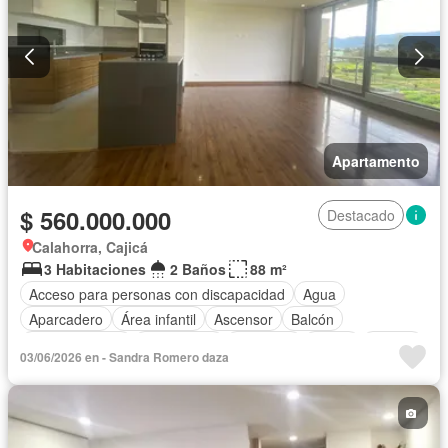
Apartamento
$ 560.000.000
Destacado
Calahorra, Cajicá
3 Habitaciones
2 Baños
88 m²
Acceso para personas con discapacidad
Agua
Aparcadero
Área infantil
Ascensor
Balcón
Cocina integral
Gas natural
Gimnasio
Jardín
Piscina
03/06/2026 en - Sandra Romero daza
Seguridad privada
Tanque de agua
Vista panorámica