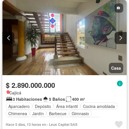
Casa
$ 2.890.000.000
Cajicá
3 Habitaciones
5 Baños
400 m²
Aparcadero
Depósito
Área infantil
Cocina amoblada
Chimenea
Jardín
Barbecue
Gimnasio
Cocina integral
Gas natural
Vista panorámica
Hace 5 días, 13 horas en - Leux Capital SAS
Seguridad privada
Cuarto de servicio
Cancha de tenis