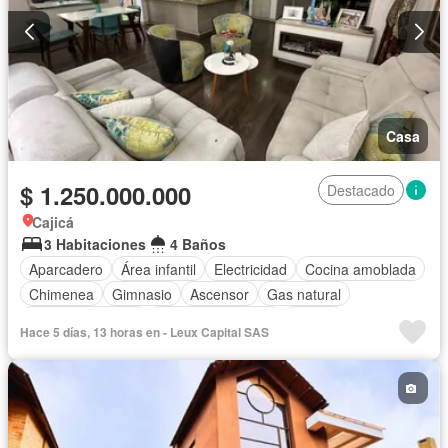
Casa
$ 1.250.000.000
Destacado
Cajicá
3 Habitaciones
4 Baños
Aparcadero
Área infantil
Electricidad
Cocina amoblada
Chimenea
Gimnasio
Ascensor
Gas natural
Vista panorámica
Seguridad privada
Piscina
Hace 5 días, 13 horas en - Leux Capital SAS
Cancha de tenis