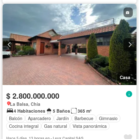
Casa
$ 2.800.000.000
La Balsa, Chía
4 Habitaciones
5 Baños
365 m²
Balcón
Aparcadero
Jardín
Barbecue
Gimnasio
Cocina integral
Gas natural
Vista panorámica
Cancha de tenis
Hace 5 días, 13 horas en - Leux Capital SAS