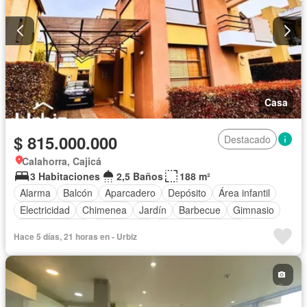
Casa
$ 815.000.000
Destacado
Calahorra, Cajicá
3 Habitaciones
2,5 Baños
188 m²
Alarma
Balcón
Aparcadero
Depósito
Área infantil
Electricidad
Chimenea
Jardín
Barbecue
Gimnasio
Cocina integral
Gas natural
Seguridad privada
Hace 5 días, 21 horas en - Urbiz
Cuarto de servicio
Agua