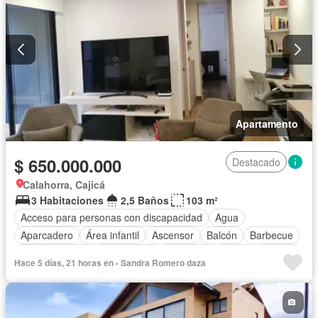
Apartamento
$ 650.000.000
Destacado
Calahorra, Cajicá
3 Habitaciones
2,5 Baños
103 m²
Acceso para personas con discapacidad
Agua
Aparcadero
Área infantil
Ascensor
Balcón
Barbecue
Cocina integral
Gas natural
Gimnasio
Jardín
Piscina
Hace 5 días, 21 horas en - Sandra Romero daza
Seguridad privada
Tanque de agua
Vista panorámica