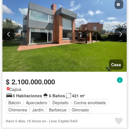
Casa
$ 2.100.000.000
Cajicá
5 Habitaciones
6 Baños
421 m²
Balcón
Aparcadero
Depósito
Cocina amoblada
Chimenea
Jardín
Barbecue
Gimnasio
Cocina integral
Jacuzzi
Gas natural
Vista panorámica
Hace 5 días, 16 horas en - Leux Capital SAS
Cuarto de servicio
Cancha de tenis