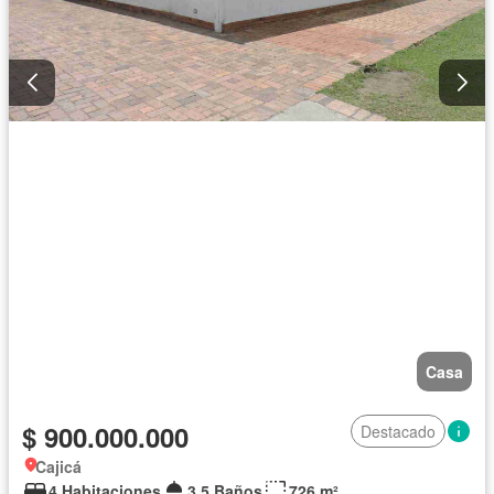
Casa
$ 900.000.000
Destacado
Cajicá
4 Habitaciones
3,5 Baños
726 m²