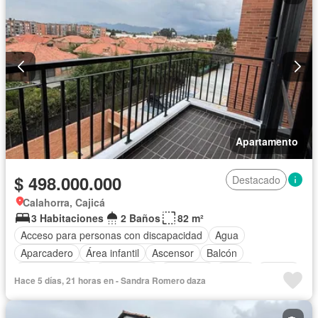
Vista panorámica
Apartamento
$ 498.000.000
Destacado
Calahorra, Cajicá
3 Habitaciones
2 Baños
82 m²
Acceso para personas con discapacidad
Agua
Aparcadero
Área infantil
Ascensor
Balcón
Cocina integral
Gas natural
Gimnasio
Jardín
Piscina
Hace 5 días, 21 horas en - Sandra Romero daza
Seguridad privada
Tanque de agua
Vista panorámica