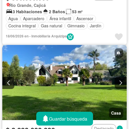
Rio Grande, Cajicá
3 Habitaciones
2 Baños
53 m²
Agua
Aparcadero
Área infantil
Ascensor
Cocina integral
Gas natural
Gimnasio
Jardín
Seguridad privada
18/06/2026 en - Inmobiliaria Arquizipa
Casa
Guardar búsqueda
Destacado