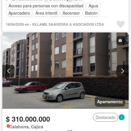
Acceso para personas con discapacidad
Agua
Aparcadero
Área infantil
Ascensor
Balcón
Caseta de vigilancia
Cocina integral
Gas natural
18/06/2026 en - VILLAMIL SAAVEDRA & ASOCIADOS LTDA
Gimnasio
Internet
Jardín
Seguridad privada
Tanque de agua
Apartamento
$ 310.000.000
Destacado
Calahorra, Cajicá