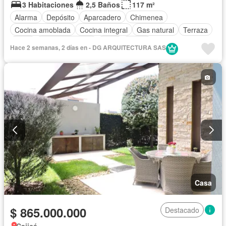
3 Habitaciones
2,5 Baños
117 m²
Alarma
Depósito
Aparcadero
Chimenea
Cocina amoblada
Cocina integral
Gas natural
Terraza
Agua
Tanque de agua
Patio
Jardín
Hace 2 semanas, 2 días en - DG ARQUITECTURA SAS
Casa
$ 865.000.000
Destacado
Cajicá