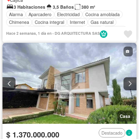
3 Habitaciones
3,5 Baños
380 m²
Alarma
Aparcadero
Electricidad
Cocina amoblada
Chimenea
Cocina integral
Internet
Gas natural
Estudio
Terraza
Tanque de agua
Jardín
Barbecue
Hace 2 semanas, 1 día en - DG ARQUITECTURA SAS
Estudio
Casa
$ 1.370.000.000
Destacado