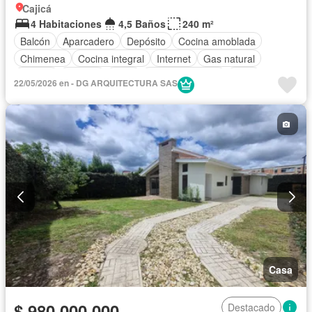
Cajicá
4 Habitaciones
4,5 Baños
240 m²
Balcón
Aparcadero
Depósito
Cocina amoblada
Chimenea
Cocina integral
Internet
Gas natural
Estudio
Terraza
Agua
Tanque de agua
Patio
22/05/2026 en - DG ARQUITECTURA SAS
Casa
$ 980.000.000
Destacado