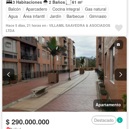
3 Habitaciones
2 Baños
61 m²
Balcón
Aparcadero
Cocina integral
Gas natural
Agua
Área infantil
Jardín
Barbecue
Gimnasio
Ascensor
Seguridad privada
Piscina
Hace 5 días, 21 horas en - VILLAMIL SAAVEDRA & ASOCIADOS
LTDA
Apartamento
$ 290.000.000
Destacado