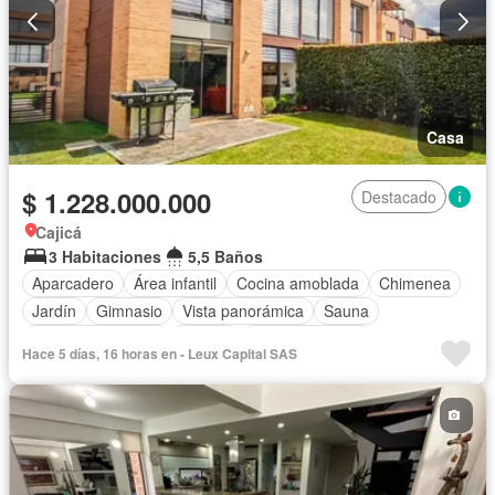
Casa
$ 1.228.000.000
Destacado
Cajicá
3 Habitaciones
5,5 Baños
Aparcadero
Área infantil
Cocina amoblada
Chimenea
Jardín
Gimnasio
Vista panorámica
Sauna
Seguridad privada
Piscina
Cancha de tenis
Hace 5 días, 16 horas en - Leux Capital SAS