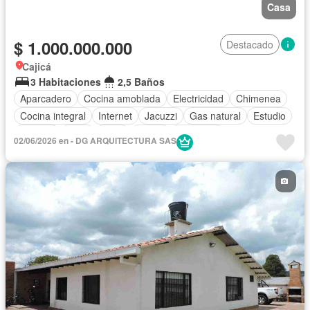
Casa
$ 1.000.000.000
Destacado
Cajicá
3 Habitaciones
2,5 Baños
Aparcadero
Cocina amoblada
Electricidad
Chimenea
Cocina integral
Internet
Jacuzzi
Gas natural
Estudio
Terraza
Agua
Patio
Jardín
Barbecue
02/06/2026 en - DG ARQUITECTURA SAS
Cancha de tenis
Gimnasio
Acceso para personas con discapacidad
Área infantil
Piscina
Permite niños
Permite mascotas
Solo familias