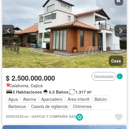
Casa
$ 2.500.000.000
Destacado
Calahorra, Cajicá
5 Habitaciones
6,5 Baños
1.317 m²
Agua
Alarma
Aparcadero
Área infantil
Balcón
Barbecue
Caseta de vigilancia
Chimenea
Cocina amoblada
Cocina integral
Cuarto de servicio
20/05/2026 en - GARCIA Y COMPAÑIA SAS
Depósito
Electricidad
Estudio
Gimnasio
Patio
Seguridad privada
Terraza