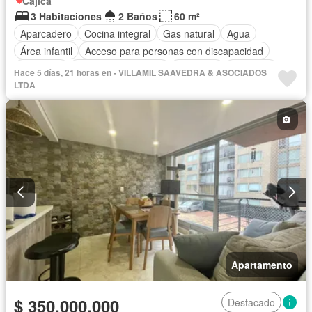
Cajicá
3 Habitaciones
2 Baños
60 m²
Aparcadero
Cocina integral
Gas natural
Agua
Área infantil
Acceso para personas con discapacidad
Barbecue
Caseta de vigilancia
Gimnasio
Ascensor
Hace 5 días, 21 horas en - VILLAMIL SAAVEDRA & ASOCIADOS
Sauna
Seguridad privada
LTDA
Apartamento
$ 350.000.000
Destacado