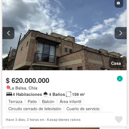
Casa
$ 620.000.000
La Balsa, Chía
4 Habitaciones
4 Baños
159 m²
Terraza
Patio
Balcón
Área infantil
Circuito cerrado de televisión
Cuarto de servicio
Vista panorámica
Chimenea
Barbecue
Gas natural
Hace 3 días, 3 horas en - Kasap bienes raices