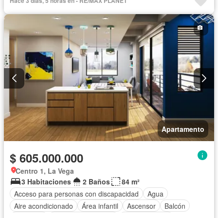
Hace 3 días, 5 horas en - RE/MAX PLANET
Apartamento
$ 605.000.000
Centro 1, La Vega
3 Habitaciones
2 Baños
84 m²
Acceso para personas con discapacidad
Agua
Aire acondicionado
Área infantil
Ascensor
Balcón
Barbecue
Caseta de vigilancia
Cocina integral