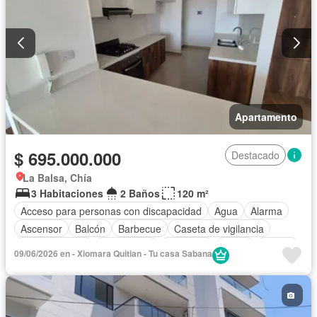
Apartamento
$ 695.000.000
Destacado
La Balsa, Chía
3 Habitaciones
2 Baños
120 m²
Acceso para personas con discapacidad
Agua
Alarma
Ascensor
Balcón
Barbecue
Caseta de vigilancia
Cocina integral
Gas natural
Gimnasio
Jardín
Piscina
09/06/2026 en - Xiomara Quitian - Tu casa Sabana
Vigilante
Sauna
Seguridad privada
Tanque de agua
Vista panorámica