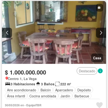
Ascensor
Seguridad privada
Piscina
Casa
$ 1.000.000.000
Destacado
Centro 1, La Vega
3 Habitaciones
3 Baños
222 m²
Aire acondicionado
Balcón
Aparcadero
Depósito
Área infantil
Cocina amoblada
Jardín
Barbecue
Cocina integral
Gas natural
Seguridad privada
Piscina
30/05/2026 en - EquipoTBR
Cancha de tenis