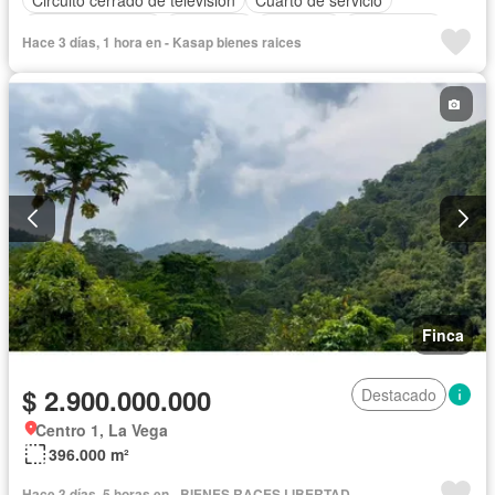
Vista panorámica
Chimenea
Barbecue
Gas natural
Hace 3 días, 1 hora en - Kasap bienes raices
Finca
$ 2.900.000.000
Destacado
Centro 1, La Vega
396.000 m²
Hace 3 días, 5 horas en - BIENES RACES LIBERTAD