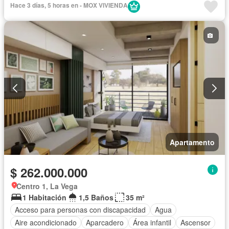
Hace 3 días, 5 horas en - MOX VIVIENDA
Gas natural
Gimnasio
Jardín
Piscina
Seguridad privada
Tanque de agua
Vista panorámica
Apartamento
$ 262.000.000
Centro 1, La Vega
1 Habitación
1,5 Baños
35 m²
Acceso para personas con discapacidad
Agua
Aire acondicionado
Aparcadero
Área infantil
Ascensor