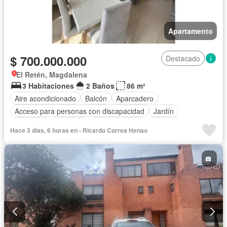
Apartamento
$ 700.000.000
Destacado
El Retén, Magdalena
3 Habitaciones
2 Baños
86 m²
Aire acondicionado
Balcón
Aparcadero
Acceso para personas con discapacidad
Jardín
Barbecue
Gimnasio
Cocina integral
Internet
Hace 3 días, 6 horas en - Ricardo Correa Henao
Ascensor
Gas natural
Vista panorámica
Seguridad privada
Piscina
Agua