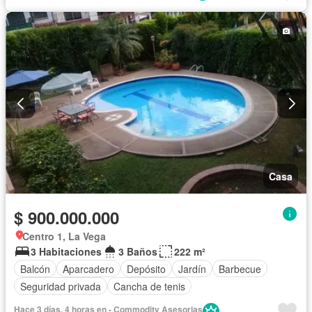
Casa
$ 900.000.000
Centro 1, La Vega
3 Habitaciones
3 Baños
222 m²
Balcón
Aparcadero
Depósito
Jardín
Barbecue
Seguridad privada
Cancha de tenis
Hace 3 días, 4 horas en - Commodity Asesorias