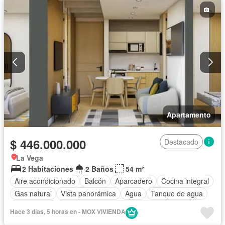
Apartamento
$ 446.000.000
Destacado
La Vega
2 Habitaciones
2 Baños
54 m²
Aire acondicionado
Balcón
Aparcadero
Cocina integral
Gas natural
Vista panorámica
Agua
Tanque de agua
Área infantil
Acceso para personas con discapacidad
Hace 3 días, 5 horas en - MOX VIVIENDA
Jardín
Barbecue
Caseta de vigilancia
Gimnasio