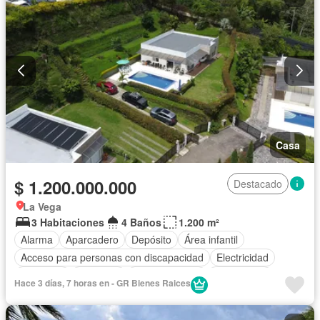
Casa
$ 1.200.000.000
Destacado
La Vega
3 Habitaciones
4 Baños
1.200 m²
Alarma
Aparcadero
Depósito
Área infantil
Acceso para personas con discapacidad
Electricidad
Barbecue
Gimnasio
Cocina integral
Gas natural
Hace 3 días, 7 horas en - GR Bienes Raices
Vista panorámica
Seguridad privada
Piscina
Cancha de tenis
Agua
Patio