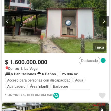
Finca
$ 1.600.000.000
Destacado
Centro 1, La Vega
6 Habitaciones
6 Baños
25.084 m²
Acceso para personas con discapacidad
Agua
Aparcadero
Área infantil
Barbecue
Caseta de vigilancia
Cocina integral
Electricidad
10/07/2026 en - DESLUMBRA SAS
Gas natural
Internet
Jardín
Patio
Piscina
Tanque de agua
Vista panorámica
Wifi