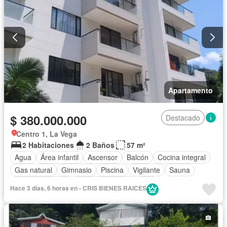
Apartamento
$ 380.000.000
Destacado
Centro 1, La Vega
2 Habitaciones
2 Baños
57 m²
Agua
Área infantil
Ascensor
Balcón
Cocina integral
Gas natural
Gimnasio
Piscina
Vigilante
Sauna
Tanque de agua
Vista panorámica
Wifi
Hace 3 días, 6 horas en - CRIS BIENES RAICES