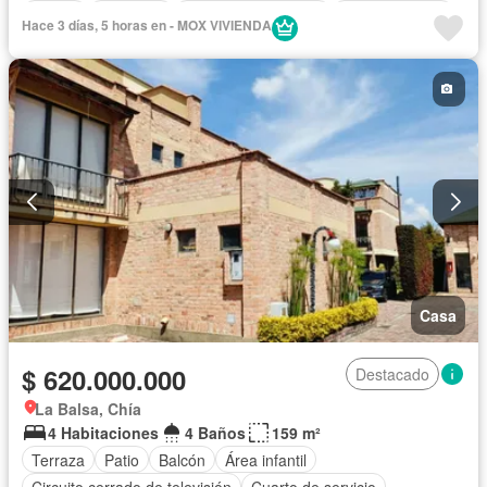
Balcón
Barbecue
Caseta de vigilancia
Cocina integral
Hace 3 días, 5 horas en - MOX VIVIENDA
Gas natural
Gimnasio
Jacuzzi
Jardín
Piscina
Seguridad privada
Tanque de agua
Terraza
Vista panorámica
Casa
$ 620.000.000
Destacado
La Balsa, Chía
4 Habitaciones
4 Baños
159 m²
Terraza
Patio
Balcón
Área infantil
Circuito cerrado de televisión
Cuarto de servicio