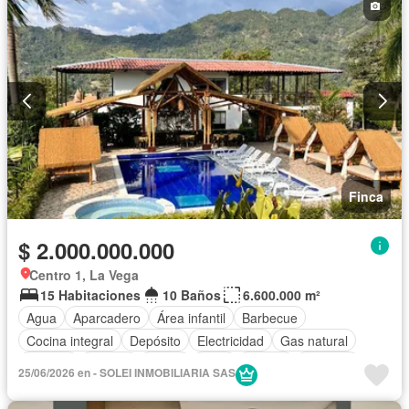
Finca
$ 2.000.000.000
Centro 1, La Vega
15 Habitaciones
10 Baños
6.600.000 m²
Agua
Aparcadero
Área infantil
Barbecue
Cocina integral
Depósito
Electricidad
Gas natural
Internet
Jacuzzi
Jardín
Patio
Piscina
Vigilante
25/06/2026 en - SOLEI INMOBILIARIA SAS
Sauna
Tanque de agua
Terraza
Vista panorámica
Wifi