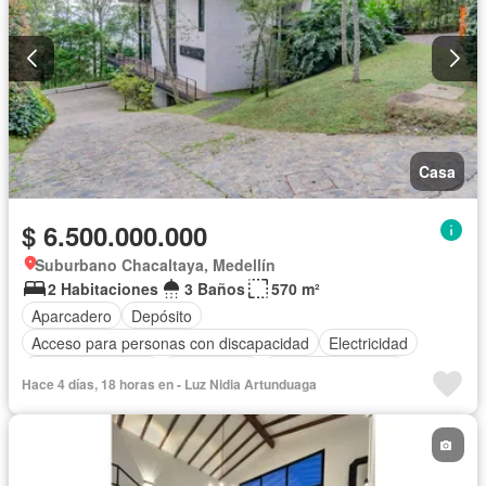
Casa
$ 6.500.000.000
Suburbano Chacaltaya, Medellín
2 Habitaciones
3 Baños
570 m²
Aparcadero
Depósito
Acceso para personas con discapacidad
Electricidad
Cocina amoblada
Gas natural
Seguridad privada
Hace 4 días, 18 horas en - Luz Nidia Artunduaga
Cuarto de servicio
Agua