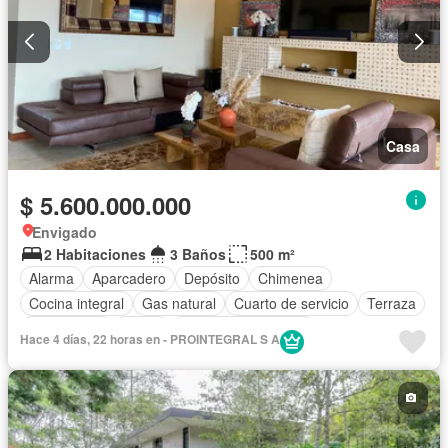
Casa
$ 5.600.000.000
Envigado
2 Habitaciones
3 Baños
500 m²
Alarma
Aparcadero
Depósito
Chimenea
Cocina integral
Gas natural
Cuarto de servicio
Terraza
Área infantil
Jardín
Caseta de vigilancia
Hace 4 días, 22 horas en - PROINTEGRAL S A
Seguridad privada