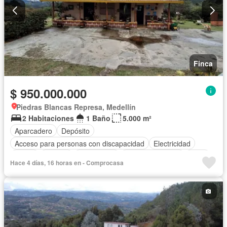
Finca
$ 950.000.000
Piedras Blancas Represa, Medellín
2 Habitaciones
1 Baño
5.000 m²
Aparcadero
Depósito
Acceso para personas con discapacidad
Electricidad
Jardín
Internet
Gas natural
Vista panorámica
Agua
Hace 4 días, 16 horas en - Comprocasa
Patio