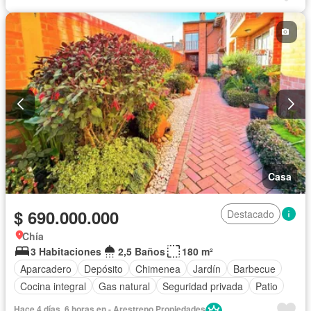
Cocina integral
Cuarto de servicio
Depósito
Electricidad
Estudio
Gas natural
Gimnasio
Internet
Jacuzzi
Jardín
Patio
Piscina
Seguridad privada
Vista panorámica
Casa
$ 690.000.000
Destacado
Chía
3 Habitaciones
2,5 Baños
180 m²
Aparcadero
Depósito
Chimenea
Jardín
Barbecue
Cocina integral
Gas natural
Seguridad privada
Patio
Hace 4 días, 6 horas en - Arestrepo Propiedades