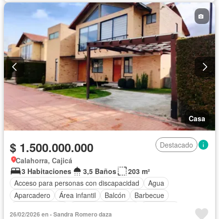
Casa
$ 1.500.000.000
Destacado
Calahorra, Cajicá
3 Habitaciones
3,5 Baños
203 m²
Acceso para personas con discapacidad
Agua
Aparcadero
Área infantil
Balcón
Barbecue
Cancha de tenis
Caseta de vigilancia
Chimenea
26/02/2026 en - Sandra Romero daza