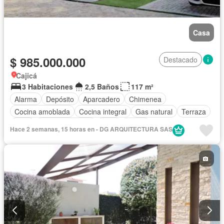
Casa
$ 985.000.000
Destacado
Cajicá
3 Habitaciones
2,5 Baños
117 m²
Alarma
Depósito
Aparcadero
Chimenea
Cocina amoblada
Cocina integral
Gas natural
Terraza
Agua
Tanque de agua
Patio
Jardín
Hace 2 semanas, 15 horas en - DG ARQUITECTURA SAS