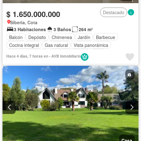
$ 1.650.000.000
Destacado
Siberia, Cota
3 Habitaciones
3 Baños
264 m²
Balcón
Depósito
Chimenea
Jardín
Barbecue
Cocina integral
Gas natural
Vista panorámica
Seguridad privada
Cuarto de servicio
Patio
Hace 4 días, 7 horas en - AVB Inmobiliario
Casa