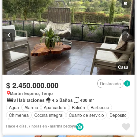
Casa
$ 2.450.000.000
Destacado
Martin Espino, Tenjo
3 Habitaciones
4,5 Baños
430 m²
Agua
Alarma
Aparcadero
Balcón
Barbecue
Chimenea
Cocina integral
Cuarto de servicio
Depósito
Electricidad
Estudio
Gas natural
Jardín
Estudio
Hace 4 días, 7 horas en - martha bedoya
Tanque de agua
Terraza
Vista panorámica