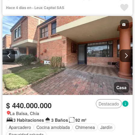
Seguridad privada
Cuarto de servicio
Cancha de tenis
Hace 4 días en - Leux Capital SAS
Casa
$ 440.000.000
Destacado
La Balsa, Chía
3 Habitaciones
3 Baños
92 m²
Aparcadero
Cocina amoblada
Chimenea
Jardín
Seguridad privada