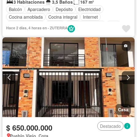
3 Habitaciones
3,5 Baños
167 m²
Balcón
Aparcadero
Depósito
Electricidad
Cocina amoblada
Cocina integral
Internet
Vista panorámica
Estudio
Cuarto de servicio
Agua
Hace 2 días, 4 horas en - ZUTERRA
Terraza
Tanque de agua
Patio
Jardín
Wifi
Estudio
Alarma
Permite mascotas
Permite niños
Casa
$ 650.000.000
Destacado
Pueblo Viejo, Cota