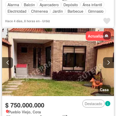
Alarma
Balcón
Aparcadero
Depósito
Área infantil
Electricidad
Chimenea
Jardín
Barbecue
Gimnasio
Cocina integral
Gas natural
Seguridad privada
Hace 4 días, 8 horas en - Urbiz
Cuarto de servicio
Agua
Actualizado
Casa
$ 750.000.000
Destacado
Pueblo Viejo, Cota