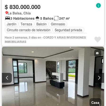
$ 830.000.000
La Balsa, Chía
3 Habitaciones
5 Baños
247 m²
Jardín
Terraza
Balcón
Gimnasio
Circuito cerrado de televisión
Seguridad privada
Cuarto de servicio
Vista panorámica
Calefacción
Hace 2 semanas, 5 días en - CORZO Y ARIAS INVERSIONES
Barbecue
Closet
Gas natural
INMOBILIARIAS
Casa