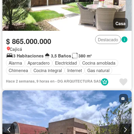
Casa
$ 865.000.000
Destacado
Cajicá
3 Habitaciones
3,5 Baños
380 m²
Alarma
Aparcadero
Electricidad
Cocina amoblada
Chimenea
Cocina integral
Internet
Gas natural
Estudio
Terraza
Tanque de agua
Jardín
Barbecue
Hace 2 semanas, 9 horas en - DG ARQUITECTURA SAS
Estudio