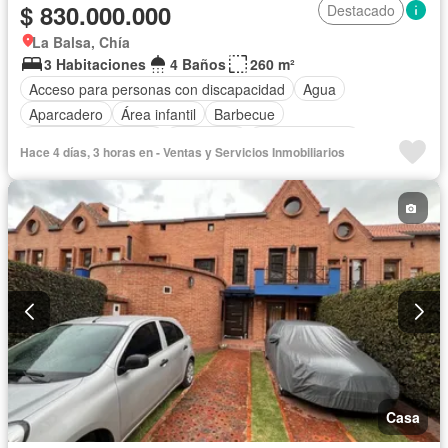
$ 830.000.000
Destacado
La Balsa, Chía
3 Habitaciones
4 Baños
260 m²
Acceso para personas con discapacidad
Agua
Aparcadero
Área infantil
Barbecue
Caseta de vigilancia
Chimenea
Cocina integral
Hace 4 días, 3 horas en - Ventas y Servicios Inmobiliarios
Electricidad
Estudio
Gas natural
Jacuzzi
Jardín
Patio
Piscina
Vigilante
Seguridad privada
Terraza
Casa