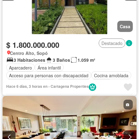
Casa
$ 1.800.000.000
Destacado
Centro Alto, Sopó
3 Habitaciones
3 Baños
1.059 m²
Aparcadero
Área infantil
Acceso para personas con discapacidad
Cocina amoblada
Chimenea
Gimnasio
Cocina integral
Internet
Hace 6 días, 3 horas en - Cartagena Properties
Gas natural
Vista panorámica
Sauna
Seguridad privada
Piscina
Agua