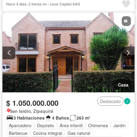
Hace 4 días, 2 horas en - Leux Capital SAS
Casa
$ 1.050.000.000
Destacado
San Isidro, Zipaquirá
3 Habitaciones
4 Baños
263 m²
Aparcadero
Depósito
Área infantil
Chimenea
Jardín
Barbecue
Cocina integral
Gas natural