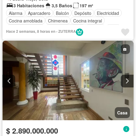
3 Habitaciones
3,5 Baños
197 m²
Alarma
Aparcadero
Balcón
Depósito
Electricidad
Cocina amoblada
Chimenea
Cocina integral
Vista panorámica
Cuarto de servicio
Terraza
Agua
Hace 2 semanas, 8 horas en - ZUTERRA
Tanque de agua
Patio
Vigilante
Permite mascotas
Permite niños
Casa
$ 2.890.000.000