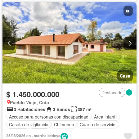
Casa
$ 1.450.000.000
Destacado
Pueblo Viejo, Cota
3 Habitaciones
3 Baños
387 m²
Acceso para personas con discapacidad
Área infantil
Caseta de vigilancia
Chimenea
Cuarto de servicio
Depósito
Terraza
25/06/2026 en - martha bedoya