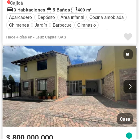
Cajicá
3 Habitaciones
5 Baños
400 m²
Aparcadero
Depósito
Área infantil
Cocina amoblada
Chimenea
Jardín
Barbecue
Gimnasio
Cocina integral
Gas natural
Vista panorámica
Hace 4 días en - Leux Capital SAS
Seguridad privada
Cuarto de servicio
Cancha de tenis
Casa
$ 800.000.000