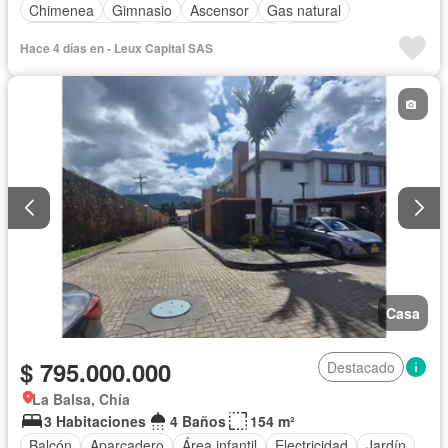
Chimenea
Gimnasio
Ascensor
Gas natural
Vista panorámica
Seguridad privada
Piscina
Hace 4 días en - Leux Capital SAS
Cancha de tenis
Casa
$ 795.000.000
Destacado
La Balsa, Chía
3 Habitaciones
4 Baños
154 m²
Balcón
Aparcadero
Área infantil
Electricidad
Jardín