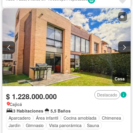
Casa
$ 1.228.000.000
Destacado
Cajicá
3 Habitaciones
5,5 Baños
Aparcadero
Área infantil
Cocina amoblada
Chimenea
Jardín
Gimnasio
Vista panorámica
Sauna
Seguridad privada
Piscina
Cancha de tenis