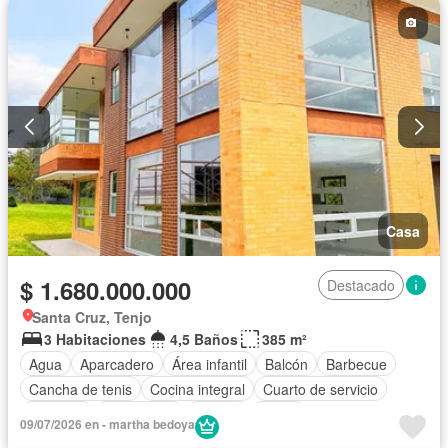
Casa
$ 1.680.000.000
Destacado
Santa Cruz, Tenjo
3 Habitaciones
4,5 Baños
385 m²
Agua
Aparcadero
Área infantil
Balcón
Barbecue
Cancha de tenis
Cocina integral
Cuarto de servicio
Depósito
Electricidad
Estudio
Jardín
09/07/2026 en - martha bedoya
Seguridad privada
Terraza
Wifi