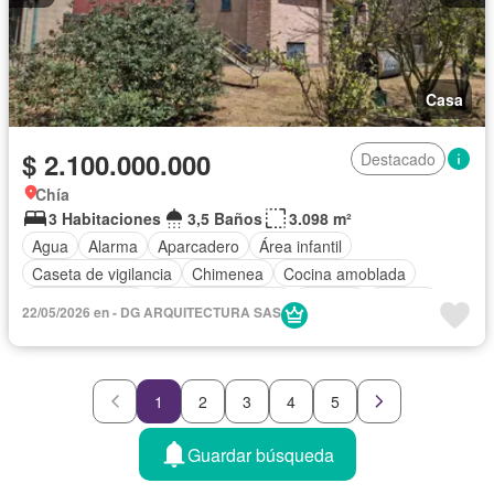
Casa
$ 2.100.000.000
Destacado
Chía
3 Habitaciones
3,5 Baños
3.098 m²
Agua
Alarma
Aparcadero
Área infantil
Caseta de vigilancia
Chimenea
Cocina amoblada
Cocina integral
Cuarto de servicio
Internet
Jacuzzi
22/05/2026 en - DG ARQUITECTURA SAS
Jardín
Patio
1
2
3
4
5
Guardar búsqueda