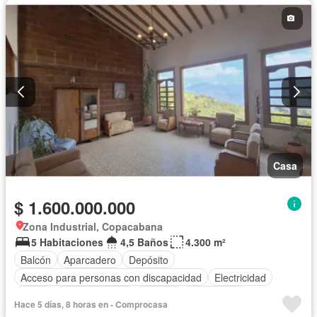
Casa
$ 1.600.000.000
Zona Industrial, Copacabana
5 Habitaciones
4,5 Baños
4.300 m²
Balcón
Aparcadero
Depósito
Acceso para personas con discapacidad
Electricidad
Jardín
Cocina integral
Internet
Gas natural
Hace 5 días, 8 horas en - Comprocasa
Vista panorámica
Seguridad privada
Agua