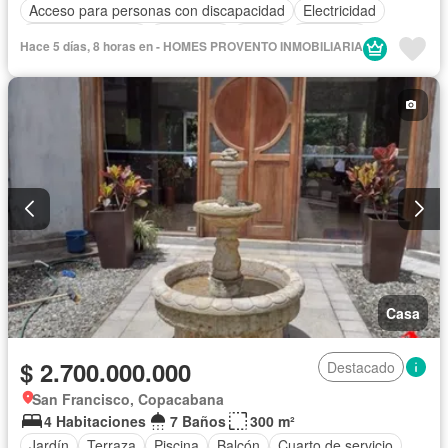
Acceso para personas con discapacidad
Electricidad
Cocina amoblada
Chimenea
Jardín
Barbecue
Hace 5 días, 8 horas en - HOMES PROVENTO INMOBILIARIA
Internet
Jacuzzi
Ascensor
Gas natural
Vista panorámica
Sauna
Seguridad privada
Cuarto de servicio
Piscina
Cancha de tenis
Agua
Casa
$ 2.700.000.000
Destacado
San Francisco, Copacabana
4 Habitaciones
7 Baños
300 m²
Jardín
Terraza
Piscina
Balcón
Cuarto de servicio