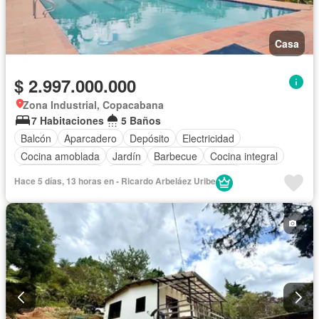
Casa
$ 2.997.000.000
Zona Industrial, Copacabana
7 Habitaciones
5 Baños
Balcón
Aparcadero
Depósito
Electricidad
Cocina amoblada
Jardín
Barbecue
Cocina integral
Vista panorámica
Sauna
Seguridad privada
Hace 5 días, 13 horas en - Ricardo Arbeláez Uribe
Cuarto de servicio
Piscina
Agua