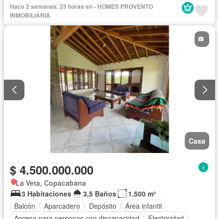
Cuarto de servicio
Piscina
Patio
Hace 2 semanas, 23 horas en - HOMES PROVENTO
INMOBILIARIA
Casa
$ 4.500.000.000
La Veta, Copacabana
3 Habitaciones
3,5 Baños
1.500 m²
Balcón
Aparcadero
Depósito
Área infantil
Acceso para personas con discapacidad
Electricidad