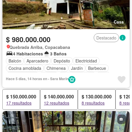
Casa
$ 980.000.000
Destacado
Quebrada Arriba, Copacabana
4 Habitaciones
3 Baños
Balcón
Aparcadero
Depósito
Electricidad
Cocina amoblada
Chimenea
Jardín
Barbecue
Cocina integral
Jacuzzi
Vista panorámica
Agua
Hace 5 días, 14 horas en - Sara Marín
$ 150.000.000
$ 140.000.000
$ 130.000.000
$ 120
17 resultados
12 resultados
8 resultados
8 resu