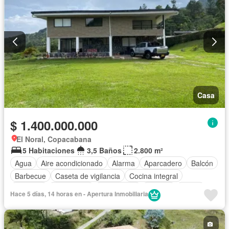
Casa
$ 1.400.000.000
El Noral, Copacabana
5 Habitaciones
3,5 Baños
2.800 m²
Agua
Aire acondicionado
Alarma
Aparcadero
Balcón
Barbecue
Caseta de vigilancia
Cocina integral
Depósito
Electricidad
Gas natural
Internet
Jardín
Hace 5 días, 14 horas en - Apertura Inmobiliaria
Patio
Tanque de agua
Terraza
Vista panorámica
Wifi