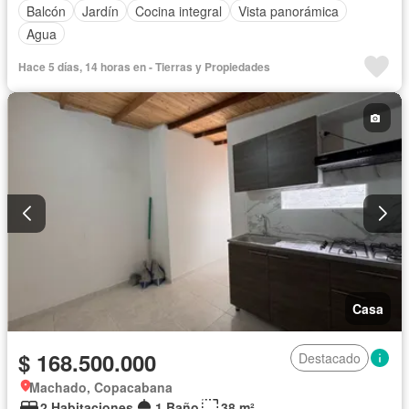
Balcón
Jardín
Cocina integral
Vista panorámica
Agua
Hace 5 días, 14 horas en - Tierras y Propiedades
Casa
$ 168.500.000
Destacado
Machado, Copacabana
2 Habitaciones
1 Baño
38 m²