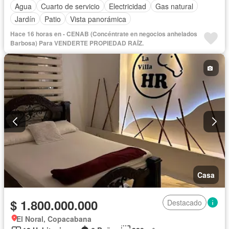
Agua
Cuarto de servicio
Electricidad
Gas natural
Jardín
Patio
Vista panorámica
Hace 16 horas en - CENAB (Concéntrate en negocios anhelados
Barbosa) Para VENDERTE PROPIEDAD RAÍZ.
Casa
$ 1.800.000.000
Destacado
El Noral, Copacabana