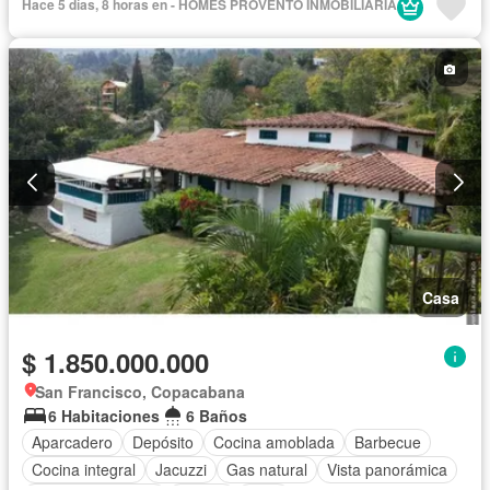
Hace 5 días, 8 horas en - HOMES PROVENTO INMOBILIARIA
Casa
$ 1.850.000.000
San Francisco, Copacabana
6 Habitaciones
6 Baños
Aparcadero
Depósito
Cocina amoblada
Barbecue
Cocina integral
Jacuzzi
Gas natural
Vista panorámica