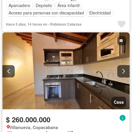
Aparcadero
Depósito
Área infantil
Acceso para personas con discapacidad
Electricidad
Cocina integral
Jacuzzi
Gas natural
Agua
Hace 5 días, 14 horas en - Robinson Cabezas
Casa
$ 260.000.000
Villanueva, Copacabana