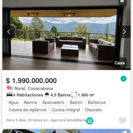
Casa
$ 1.990.000.000
El Noral, Copacabana
4 Habitaciones
4,5 Baños
1.980 m²
Agua
Alarma
Aparcadero
Balcón
Barbecue
Caseta de vigilancia
Cocina integral
Depósito
Electricidad
Gas natural
Internet
Jardín
Hace 5 días, 14 horas en - Apertura Inmobiliaria
Tanque de agua
Terraza
Vista panorámica
Wifi