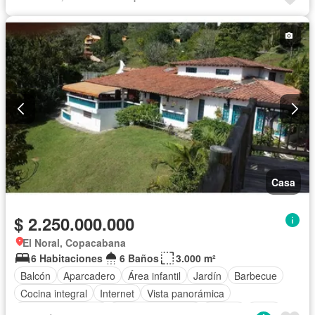
Vista panorámica
Piscina
Agua
Patio
Casa
$ 2.250.000.000
El Noral, Copacabana
6 Habitaciones
6 Baños
3.000 m²
Balcón
Aparcadero
Área infantil
Jardín
Barbecue
Cocina integral
Internet
Vista panorámica
Seguridad privada
Cuarto de servicio
Piscina
Agua