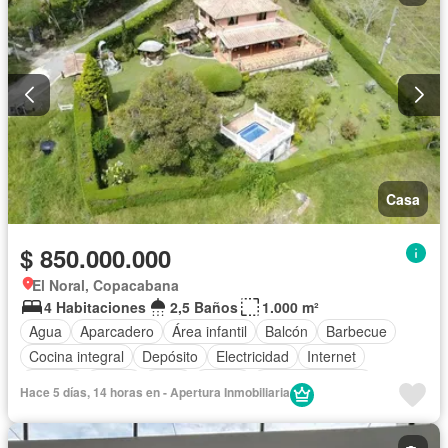
Casa
$ 850.000.000
El Noral, Copacabana
4 Habitaciones
2,5 Baños
1.000 m²
Agua
Aparcadero
Área infantil
Balcón
Barbecue
Cocina integral
Depósito
Electricidad
Internet
Jacuzzi
Jardín
Patio
Sauna
Tanque de agua
Hace 5 días, 14 horas en - Apertura Inmobiliaria
Terraza
Vista panorámica
Wifi