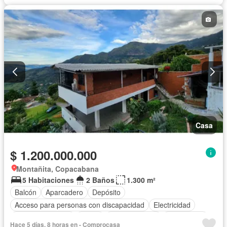
Casa
$ 1.200.000.000
Montañita, Copacabana
5 Habitaciones
2 Baños
1.300 m²
Balcón
Aparcadero
Depósito
Acceso para personas con discapacidad
Electricidad
Cocina amoblada
Jardín
Cocina integral
Gas natural
Hace 5 días, 8 horas en - Comprocasa