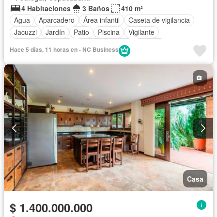
4 Habitaciones
3 Baños
410 m²
Agua
Aparcadero
Área infantil
Caseta de vigilancia
Jacuzzi
Jardín
Patio
Piscina
Vigilante
Seguridad privada
Tanque de agua
Terraza
Hace 5 días, 11 horas en - NC Business
Vista panorámica
Casa
$ 1.400.000.000