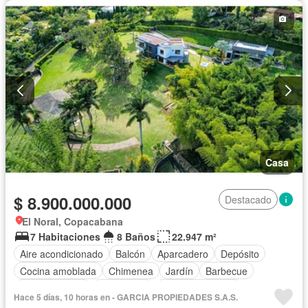
Casa
$ 8.900.000.000
Destacado
El Noral, Copacabana
7 Habitaciones
8 Baños
22.947 m²
Aire acondicionado
Balcón
Aparcadero
Depósito
Cocina amoblada
Chimenea
Jardín
Barbecue
Cocina integral
Gas natural
Vista panorámica
Hace 5 días, 10 horas en - GARCIA PROPIEDADES S.A.S.
Seguridad privada
Cuarto de servicio
Agua
Patio