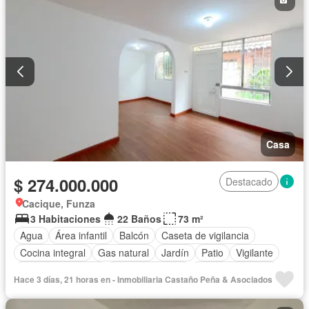
Casa
$ 274.000.000
Destacado
Cacique, Funza
3 Habitaciones
22 Baños
73 m²
Agua
Área infantil
Balcón
Caseta de vigilancia
Cocina integral
Gas natural
Jardín
Patio
Vigilante
Seguridad privada
Tanque de agua
Vista panorámica
Hace 3 días, 21 horas en - Inmobiliaria Castaño Peña & Asociados
Electricidad
Estudio