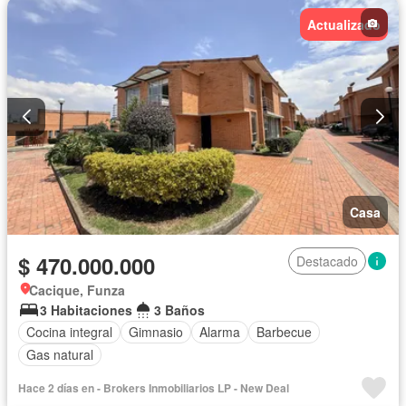
Actualizado
Casa
$ 470.000.000
Destacado
Cacique, Funza
3 Habitaciones
3 Baños
Cocina integral
Gimnasio
Alarma
Barbecue
Gas natural
Hace 2 días en - Brokers Inmobiliarios LP - New Deal