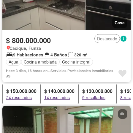
Casa
$ 800.000.000
Destacado
Cacique, Funza
9 Habitaciones
4 Baños
320 m²
Agua
Cocina amoblada
Cocina integral
Hace 3 días, 16 horas en - Servicios Profesionales Inmobiliarios
JS
$ 150.000.000
$ 140.000.000
$ 130.000.000
$ 120
24 resultados
14 resultados
9 resultados
8 resu