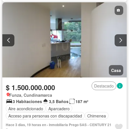
Casa
$ 1.500.000.000
Destacado
Funza, Cundinamarca
3 Habitaciones
3,5 Baños
187 m²
Aire acondicionado
Aparcadero
Acceso para personas con discapacidad
Chimenea
Barbecue
Caseta de vigilancia
Calefacción
Hace 3 días, 19 horas en - Inmobiliaria Prego SAS - CENTURY 21