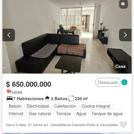
Casa
$ 650.000.000
Destacado
Funza
7 Habitaciones
3 Baños
230 m²
Balcón
Electricidad
Calefacción
Cocina integral
Internet
Gas natural
Terraza
Agua
Tanque de agua
Patio
Estudio
Hace 3 días, 21 horas en - Inmobiliaria Castaño Peña & Asociados