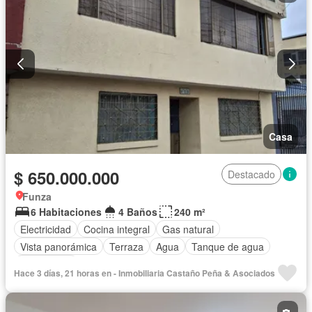
Casa
$ 650.000.000
Destacado
Funza
6 Habitaciones
4 Baños
240 m²
Electricidad
Cocina integral
Gas natural
Vista panorámica
Terraza
Agua
Tanque de agua
Área infantil
Hace 3 días, 21 horas en - Inmobiliaria Castaño Peña & Asociados