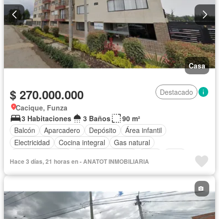
Casa
$ 270.000.000
Destacado
Cacique, Funza
3 Habitaciones
3 Baños
90 m²
Balcón
Aparcadero
Depósito
Área infantil
Electricidad
Cocina integral
Gas natural
Vista panorámica
Seguridad privada
Agua
Patio
Hace 3 días, 21 horas en - ANATOT INMOBILIARIA