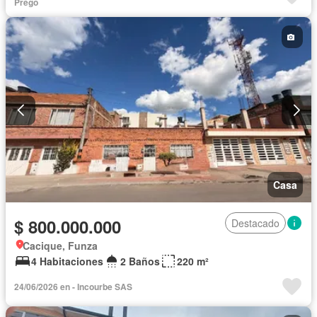
Seguridad privada
Prego
Casa
$ 800.000.000
Destacado
Cacique, Funza
4 Habitaciones
2 Baños
220 m²
24/06/2026 en - Incourbe SAS