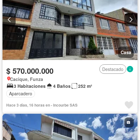
Casa
$ 570.000.000
Destacado
Cacique, Funza
3 Habitaciones
4 Baños
252 m²
Aparcadero
Hace 3 días, 16 horas en - Incourbe SAS