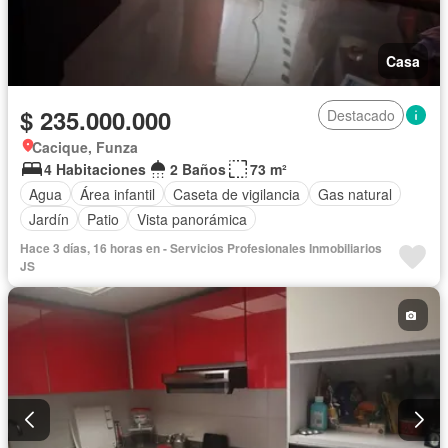
Casa
$ 235.000.000
Destacado
Cacique, Funza
4 Habitaciones
2 Baños
73 m²
Agua
Área infantil
Caseta de vigilancia
Gas natural
Jardín
Patio
Vista panorámica
Hace 3 días, 16 horas en - Servicios Profesionales Inmobiliarios
JS