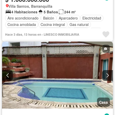
Villa Santos, Barranquilla
4 Habitaciones
5 Baños
244 m²
Aire acondicionado
Balcón
Aparcadero
Electricidad
Cocina amoblada
Cocina integral
Gas natural
Vista panorámica
Cuarto de servicio
Terraza
Agua
Hace 3 días, 13 horas en - LINESCO INMOBILIARIA
Patio
Área infantil
Vigilante
Acceso para personas con discapacidad
Jardín
Caseta de vigilancia
Estudio
Seguridad privada
Casa