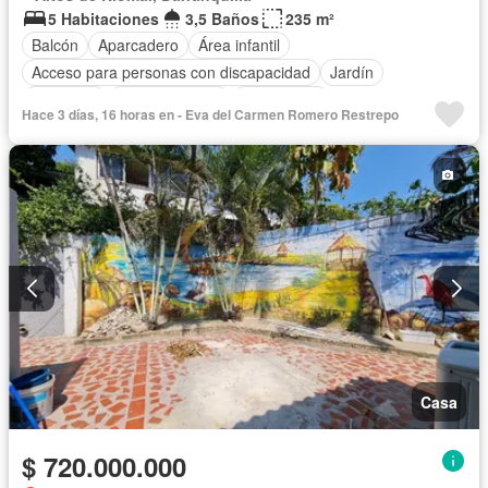
5 Habitaciones
3,5 Baños
235 m²
Balcón
Aparcadero
Área infantil
Acceso para personas con discapacidad
Jardín
Barbecue
Cocina integral
Gas natural
Hace 3 días, 16 horas en - Eva del Carmen Romero Restrepo
Seguridad privada
Cuarto de servicio
Piscina
Agua
Patio
Casa
$ 720.000.000