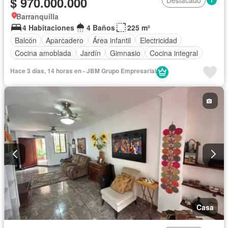
$ 970.000.000
Destacado
Barranquilla
4 Habitaciones
4 Baños
225 m²
Balcón
Aparcadero
Área infantil
Electricidad
Cocina amoblada
Jardín
Gimnasio
Cocina integral
Gas natural
Vista panorámica
Seguridad privada
Hace 3 días, 14 horas en - JBM Grupo Empresarial
Cuarto de servicio
Piscina
Agua
Patio
Casa