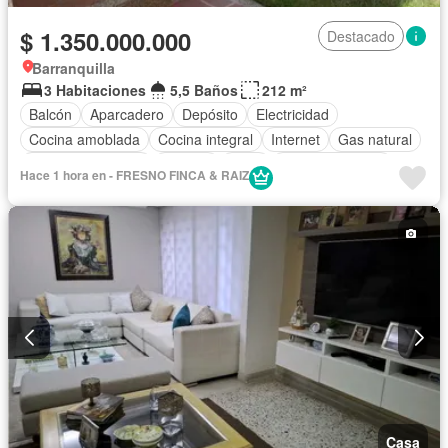
$ 1.350.000.000
Destacado
Barranquilla
3 Habitaciones
5,5 Baños
212 m²
Balcón
Aparcadero
Depósito
Electricidad
Cocina amoblada
Cocina integral
Internet
Gas natural
Cuarto de servicio
Terraza
Agua
Tanque de agua
Hace 1 hora en - FRESNO FINCA & RAIZ
Patio
Área infantil
Vigilante
Acceso para personas con discapacidad
Jardín
Barbecue
Caseta de vigilancia
Gimnasio
Estudio
Seguridad privada
Piscina
Cancha de tenis
Wifi
Permite mascotas
Permite niños
Casa