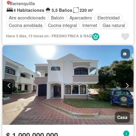
Barranquilla
4 Habitaciones
5,5 Baños
220 m²
Aire acondicionado
Balcón
Aparcadero
Electricidad
Cocina amoblada
Cocina integral
Internet
Gas natural
Cuarto de servicio
Terraza
Agua
Patio
Área infantil
Hace 3 días, 13 horas en - FRESNO FINCA & RAIZ
Vigilante
Acceso para personas con discapacidad
Jardín
Barbecue
Caseta de vigilancia
Gimnasio
Estudio
Seguridad privada
Piscina
Permite mascotas
Permite niños
Sin amoblar
Casa
$ 1.000.000.000