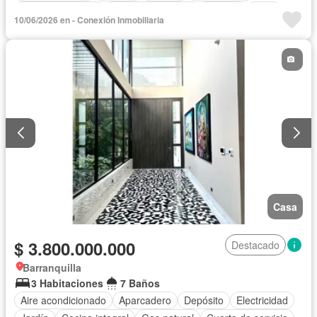
Vista panorámica
Cuarto de servicio
Terraza
Agua
10/06/2026 en - Conexión Inmobiliaria
Tanque de agua
Patio
Área infantil
Vigilante
Acceso para personas con discapacidad
Jardín
Estudio
Seguridad privada
Wifi
Casa
$ 3.800.000.000
Destacado
Barranquilla
3 Habitaciones
7 Baños
Aire acondicionado
Aparcadero
Depósito
Electricidad