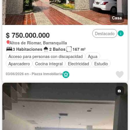
Casa
$ 750.000.000
Destacado
Altos de Riomar, Barranquilla
3 Habitaciones
2 Baños
167 m²
Acceso para personas con discapacidad
Agua
Aparcadero
Cocina integral
Electricidad
Estudio
Gas natural
Seguridad privada
Tanque de agua
03/06/2026 en - Piazza Inmobiliaria
Vista panorámica