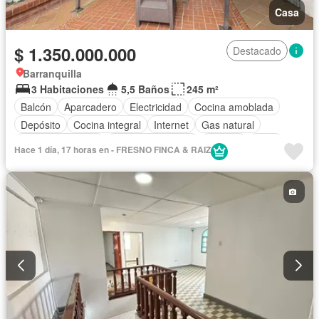
Casa
$ 1.350.000.000
Destacado
Barranquilla
3 Habitaciones
5,5 Baños
245 m²
Balcón
Aparcadero
Electricidad
Cocina amoblada
Depósito
Cocina integral
Internet
Gas natural
Vista panorámica
Cuarto de servicio
Terraza
Agua
Hace 1 día, 17 horas en - FRESNO FINCA & RAIZ
Tanque de agua
Patio
Área infantil
Vigilante
Acceso para personas con discapacidad
Jardín
Barbecue
Caseta de vigilancia
Gimnasio
Estudio
Seguridad privada
Piscina
Wifi
Permite mascotas
Permite niños