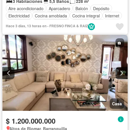
3 Habitaciones
5,5 Baños
228 m²
Aire acondicionado
Aparcadero
Balcón
Depósito
Electricidad
Cocina amoblada
Cocina integral
Internet
Gas natural
Cuarto de servicio
Terraza
Agua
Hace 3 días, 13 horas en - FRESNO FINCA & RAIZ
Tanque de agua
Patio
Área infantil
Vigilante
Acceso para personas con discapacidad
Jardín
Estudio
Gimnasio
Caseta de vigilancia
Barbecue
Seguridad privada
Piscina
Wifi
Permite mascotas
Permite niños
Casa
$ 1.200.000.000
Altos de Riomar, Barranquilla