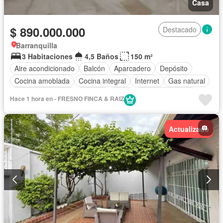
Casa
$ 890.000.000
Destacado
Barranquilla
3 Habitaciones
4,5 Baños
150 m²
Aire acondicionado
Balcón
Aparcadero
Depósito
Cocina amoblada
Cocina integral
Internet
Gas natural
Cuarto de servicio
Terraza
Agua
Tanque de agua
Hace 1 hora en - FRESNO FINCA & RAIZ
Jardín
Acceso para personas con discapacidad
Área infantil
Caseta de vigilancia
Vigilante
Estudio
Actualizado
Seguridad privada
Piscina
Wifi
Barbecue
Permite mascotas
Permite niños