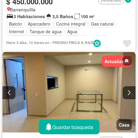
$ 450.000.000
Barranquilla
3 Habitaciones
3,5 Baños
100 m²
Balcón
Aparcadero
Cocina integral
Gas natural
Internet
Tanque de agua
Agua
Acceso para personas con discapacidad
Jardín
Hace 3 días, 14 horas en - FRESNO FINCA & RAIZ
Área infantil
Barbecue
Caseta de vigilancia
Estudio
Seguridad privada
Piscina
Permite mascotas
Actualizado
Permite niños
Casa
Guardar búsqueda