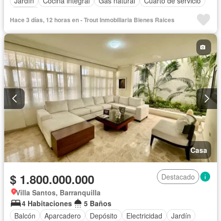
Jardín
Cocina integral
Gas natural
Cuarto de servicio
Piscina
Hace 3 días, 12 horas en - Trout Inmobiliaria Bienes Raices
Casa
$ 1.800.000.000
Destacado
Villa Santos, Barranquilla
4 Habitaciones
5 Baños
Balcón
Aparcadero
Depósito
Electricidad
Jardín