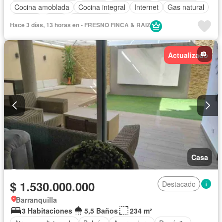
Cocina amoblada
Cocina integral
Internet
Gas natural
Terraza
Patio
Área infantil
Hace 3 días, 13 horas en - FRESNO FINCA & RAIZ
Acceso para personas con discapacidad
Jardín
Gimnasio
Barbecue
Piscina
Seguridad privada
Actualizado
Estudio
Caseta de vigilancia
Agua
Permite mascotas
Permite niños
Casa
$ 1.530.000.000
Destacado
Barranquilla
3 Habitaciones
5,5 Baños
234 m²