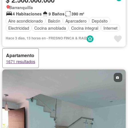
Barranquilla
4 Habitaciones
9 Baños
390 m²
Aire acondicionado
Balcón
Aparcadero
Depósito
Electricidad
Cocina amoblada
Cocina integral
Internet
Gas natural
Vista panorámica
Estudio
Hace 3 días, 13 horas en - FRESNO FINCA & RAIZ
Cuarto de servicio
Terraza
Agua
Tanque de agua
Patio
Área infantil
Vigilante
Apartamento
Acceso para personas con discapacidad
Jardín
1671 resultados
Barbecue
Caseta de vigilancia
Gimnasio
Estudio
Seguridad privada
Piscina
Permite mascotas
Permite niños