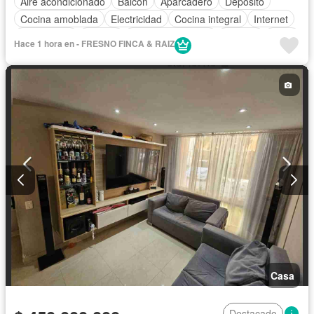
Aire acondicionado
Balcón
Aparcadero
Depósito
Cocina amoblada
Electricidad
Cocina integral
Internet
Gas natural
Estudio
Cuarto de servicio
Terraza
Agua
Hace 1 hora en - FRESNO FINCA & RAIZ
Tanque de agua
Patio
Área infantil
Vigilante
Acceso para personas con discapacidad
Jardín
Barbecue
Caseta de vigilancia
Gimnasio
Estudio
Sauna
Seguridad privada
Piscina
Wifi
Permite mascotas
Permite niños
Casa
Destacado