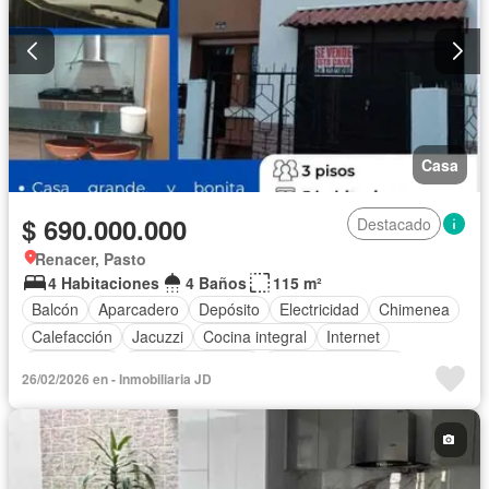
Casa
$ 690.000.000
Destacado
Renacer, Pasto
4 Habitaciones
4 Baños
115 m²
Balcón
Aparcadero
Depósito
Electricidad
Chimenea
Calefacción
Jacuzzi
Cocina integral
Internet
Gas natural
Vista panorámica
Cuarto de servicio
26/02/2026 en - Inmobiliaria JD
Terraza
Agua
Tanque de agua
Patio
Área infantil
Vigilante
Acceso para personas con discapacidad
Jardín
Barbecue
Gimnasio
Estudio
Piscina
Seguridad privada
Ascensor
Sauna
Wifi