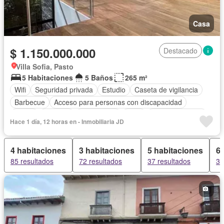
Casa
$ 1.150.000.000
Destacado
Villa Sofia, Pasto
5 Habitaciones
5 Baños
265 m²
Wifi
Seguridad privada
Estudio
Caseta de vigilancia
Barbecue
Acceso para personas con discapacidad
Jardín
Vigilante
Área infantil
Patio
Tanque de agua
Hace 1 día, 12 horas en - Inmobiliaria JD
Agua
Terraza
Cuarto de servicio
Estudio
Internet
Cocina integral
Electricidad
Depósito
Balcón
4 habitaciones
3 habitaciones
5 habitaciones
6 
Aparcadero
Permite mascotas
Permite niños
85 resultados
72 resultados
37 resultados
35