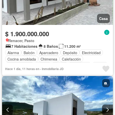
Casa
$ 1.900.000.000
Renacer, Pasto
7 Habitaciones
8 Baños
11.200 m²
Alarma
Balcón
Aparcadero
Depósito
Electricidad
Cocina amoblada
Chimenea
Calefacción
Cocina integral
Internet
Jacuzzi
Gas natural
Estudio
Hace 1 día, 11 horas en - Inmobiliaria JD
Vista panorámica
Terraza
Agua
Tanque de agua
Patio
Área infantil
Vigilante
Acceso para personas con discapacidad
Jardín
Barbecue
Caseta de vigilancia
Gimnasio
Estudio
Piscina
Seguridad privada
Ascensor
Cancha de tenis
Wifi
Sauna
Permite mascotas
Permite niños