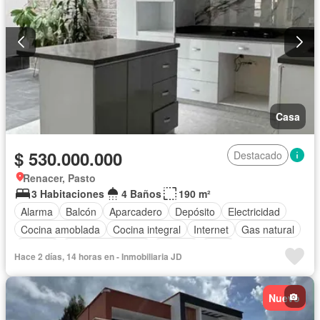
Caseta de vigilancia
Permite mascotas
Permite niños
Solo familias
Casa
$ 530.000.000
Destacado
Renacer, Pasto
3 Habitaciones
4 Baños
190 m²
Alarma
Balcón
Aparcadero
Depósito
Electricidad
Cocina amoblada
Cocina integral
Internet
Gas natural
Estudio
Vista panorámica
Terraza
Agua
Hace 2 días, 14 horas en - Inmobiliaria JD
Tanque de agua
Patio
Área infantil
Vigilante
Acceso para personas con discapacidad
Barbecue
Nuevo
Estudio
Wifi
Permite mascotas
Permite niños