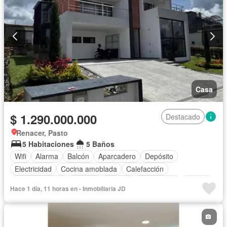
Casa
$ 1.290.000.000
Destacado
Renacer, Pasto
5 Habitaciones
5 Baños
Wifi
Alarma
Balcón
Aparcadero
Depósito
Electricidad
Cocina amoblada
Calefacción
Cocina integral
Internet
Jacuzzi
Gas natural
Estudio
Hace 1 día, 11 horas en - Inmobiliaria JD
Vista panorámica
Cuarto de servicio
Terraza
Agua
Tanque de agua
Patio
Área infantil
Vigilante
Acceso para personas con discapacidad
Barbecue