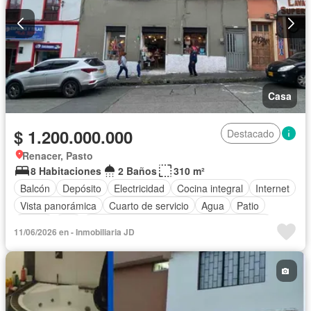
Casa
$ 1.200.000.000
Destacado
Renacer, Pasto
8 Habitaciones
2 Baños
310 m²
Balcón
Depósito
Electricidad
Cocina integral
Internet
Vista panorámica
Cuarto de servicio
Agua
Patio
Jardín
Wifi
Acceso para personas con discapacidad
11/06/2026 en - Inmobiliaria JD
Vigilante
Área infantil
Tanque de agua
Estudio
Permite niños
Solo familias
Permite mascotas