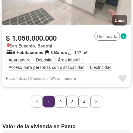
Casa
$ 1.050.000.000
Destacado
San Eusebio, Bogotá
6 Habitaciones
3 Baños
147 m²
Aparcadero
Depósito
Área infantil
Acceso para personas con discapacidad
Electricidad
Cocina amoblada
Gas natural
Cuarto de servicio
Patio
Hace 4 días, 10 horas en - William romero
1
2
3
4
Valor de la vivienda en Pasto