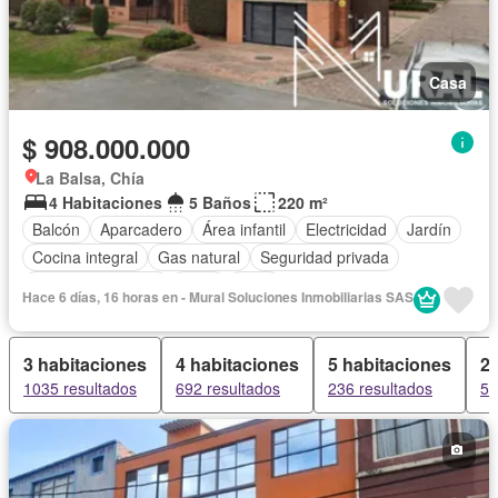
Casa
$ 908.000.000
La Balsa, Chía
4 Habitaciones
5 Baños
220 m²
Balcón
Aparcadero
Área infantil
Electricidad
Jardín
Cocina integral
Gas natural
Seguridad privada
Cuarto de servicio
Agua
Patio
Hace 6 días, 16 horas en - Mural Soluciones Inmobiliarias SAS
3 habitaciones
4 habitaciones
5 habitaciones
2 
1035 resultados
692 resultados
236 resultados
58