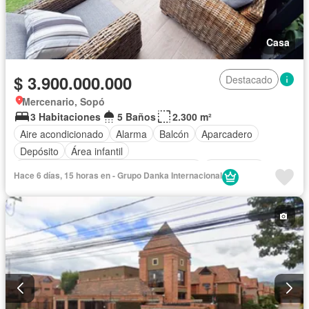
Casa
$ 3.900.000.000
Destacado
Mercenario, Sopó
3 Habitaciones
5 Baños
2.300 m²
Aire acondicionado
Alarma
Balcón
Aparcadero
Depósito
Área infantil
Acceso para personas con discapacidad
Electricidad
Hace 6 días, 15 horas en - Grupo Danka Internacional
Cocina amoblada
Chimenea
Jardín
Barbecue
Gimnasio
Cocina integral
Internet
Gas natural
Estudio
Vista panorámica
Seguridad privada
Cuarto de servicio
Piscina
Cancha de tenis
Agua
Patio