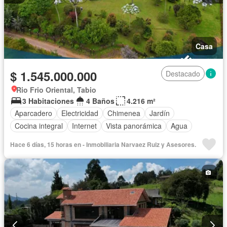
Casa
$ 1.545.000.000
Destacado
Rio Frio Oriental, Tabio
3 Habitaciones
4 Baños
4.216 m²
Aparcadero
Electricidad
Chimenea
Jardín
Cocina integral
Internet
Vista panorámica
Agua
Hace 6 días, 15 horas en - Inmobiliaria Narvaez Ruiz y Asesores.