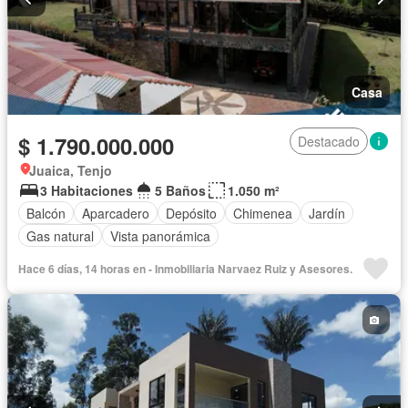
Casa
$ 1.790.000.000
Destacado
Juaica, Tenjo
3 Habitaciones
5 Baños
1.050 m²
Balcón
Aparcadero
Depósito
Chimenea
Jardín
Gas natural
Vista panorámica
Hace 6 días, 14 horas en - Inmobiliaria Narvaez Ruiz y Asesores.