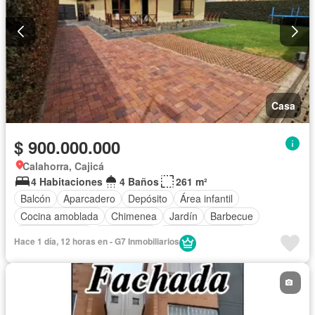
Casa
$ 900.000.000
Calahorra, Cajicá
4 Habitaciones
4 Baños
261 m²
Balcón
Aparcadero
Depósito
Área infantil
Cocina amoblada
Chimenea
Jardín
Barbecue
Cocina integral
Gas natural
Vista panorámica
Hace 1 día, 12 horas en - G7 Inmobiliarios
Seguridad privada
Patio