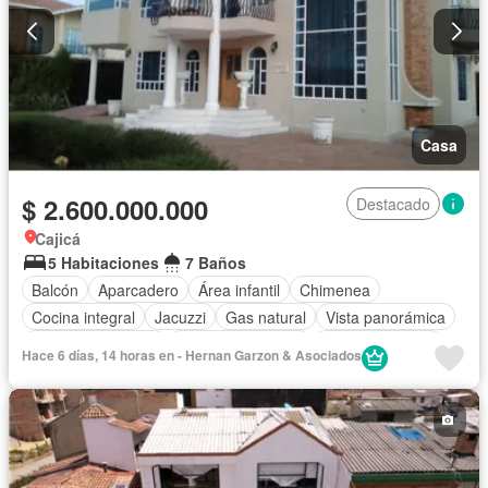
Casa
$ 2.600.000.000
Destacado
Cajicá
5 Habitaciones
7 Baños
Balcón
Aparcadero
Área infantil
Chimenea
Cocina integral
Jacuzzi
Gas natural
Vista panorámica
Seguridad privada
Cuarto de servicio
Cancha de tenis
Hace 6 días, 14 horas en - Hernan Garzon & Asociados