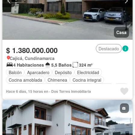
Casa
$ 1.380.000.000
Destacado
Cajicá, Cundinamarca
4 Habitaciones
5,5 Baños
324 m²
Balcón
Aparcadero
Depósito
Electricidad
Cocina amoblada
Chimenea
Cocina integral
Gas natural
Estudio
Cuarto de servicio
Terraza
Agua
Hace 6 días, 15 horas en - Dos Torres Inmobiliaria
Tanque de agua
Patio
Área infantil
Jardín
Barbecue
Caseta de vigilancia
Gimnasio
Estudio
Sauna
Seguridad privada