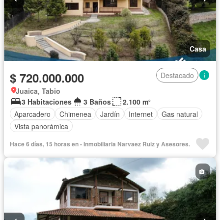
Casa
$ 720.000.000
Destacado
Juaica, Tabio
3 Habitaciones
3 Baños
2.100 m²
Aparcadero
Chimenea
Jardín
Internet
Gas natural
Vista panorámica
Hace 6 días, 15 horas en - Inmobiliaria Narvaez Ruiz y Asesores.