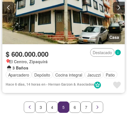
Casa
$ 600.000.000
Destacado
El Centro, Zipaquirá
3 Baños
Aparcadero
Depósito
Cocina integral
Jacuzzi
Patio
Hace 6 días, 14 horas en - Hernan Garzon & Asociados
3
4
5
6
7