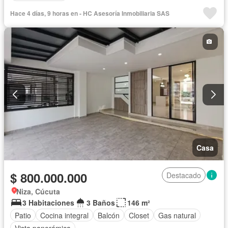
Hace 4 días, 9 horas en - HC Asesoría Inmobiliaria SAS
Casa
$ 800.000.000
Destacado
Niza, Cúcuta
3 Habitaciones
3 Baños
146 m²
Patio
Cocina integral
Balcón
Closet
Gas natural
Vista panorámica