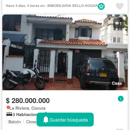
Hace 4 días, 4 horas en - INMOBILIARIA BELLO HOGAR
1
Casa
$ 280.000.000
La Riviera, Cúcuta
3 Habitaciones
2 Baños
Guardar búsqueda
Balcón
Closet