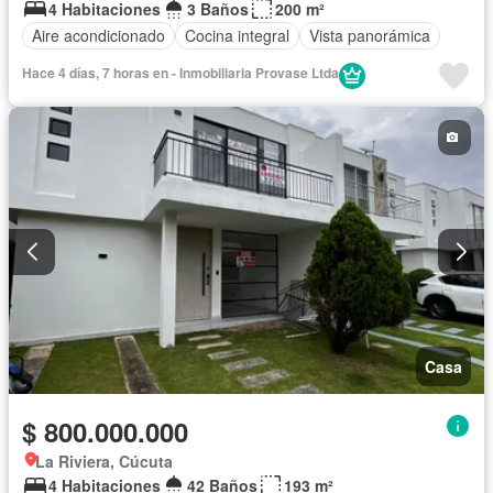
4 Habitaciones
3 Baños
200 m²
Aire acondicionado
Cocina integral
Vista panorámica
Hace 4 días, 7 horas en - Inmobiliaria Provase Ltda
Casa
$ 800.000.000
La Riviera, Cúcuta
4 Habitaciones
42 Baños
193 m²