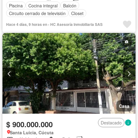
Piscina
Cocina integral
Balcón
Circuito cerrado de televisión
Closet
Hace 4 días, 9 horas en - HC Asesoría Inmobiliaria SAS
Casa
$ 900.000.000
Destacado
Santa Luicia, Cúcuta