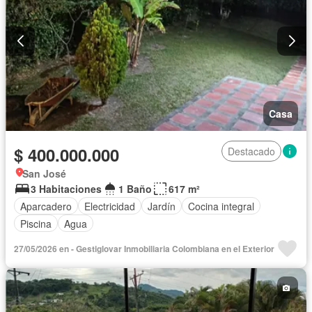
Casa
$ 400.000.000
Destacado
San José
3 Habitaciones
1 Baño
617 m²
Aparcadero
Electricidad
Jardín
Cocina integral
Piscina
Agua
27/05/2026 en - Gestiglovar Inmobiliaria Colombiana en el Exterior