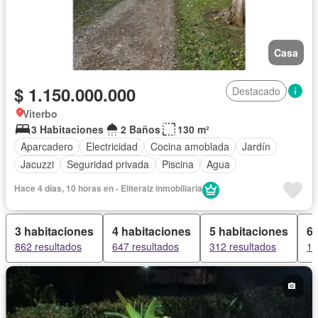
Casa
$ 1.150.000.000
Destacado
Viterbo
3 Habitaciones
2 Baños
130 m²
Aparcadero
Electricidad
Cocina amoblada
Jardín
Jacuzzi
Seguridad privada
Piscina
Agua
Hace 4 días, 10 horas en - Eliteraiz inmobiliaria
3 habitaciones
4 habitaciones
5 habitaciones
6 
862 resultados
647 resultados
312 resultados
15