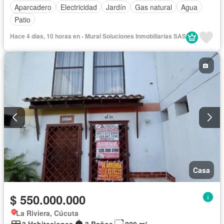
Aparcadero
Electricidad
Jardín
Gas natural
Agua
Patio
Hace 4 días, 10 horas en - Mural Soluciones Inmobiliarias SAS
Casa
$ 550.000.000
La Riviera, Cúcuta
3 Habitaciones
3 Baños
220 m²