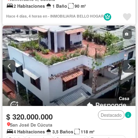
2 Habitaciones
1 Baño
90 m²
Hace 4 días, 4 horas en - INMOBILIARIA BELLO HOGAR
Casa
$ 320.000.000
Destacado
San José De Cúcuta
4 Habitaciones
3,5 Baños
118 m²