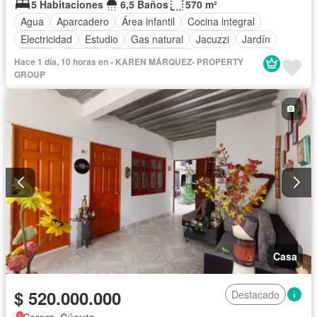
5 Habitaciones
6,5 Baños
570 m²
Agua
Aparcadero
Área infantil
Cocina integral
Electricidad
Estudio
Gas natural
Jacuzzi
Jardín
Piscina
Terraza
Vista panorámica
Hace 1 día, 10 horas en - KAREN MÁRQUEZ- PROPERTY
GROUP
Casa
$ 520.000.000
Destacado