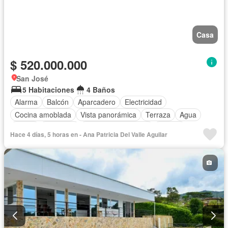
Casa
$ 520.000.000
San José
5 Habitaciones
4 Baños
Alarma
Balcón
Aparcadero
Electricidad
Cocina amoblada
Vista panorámica
Terraza
Agua
Jardín
Barbecue
Caseta de vigilancia
Piscina
Hace 4 días, 5 horas en - Ana Patricia Del Valle Aguilar