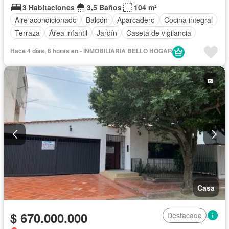
3 Habitaciones
3,5 Baños
104 m²
Aire acondicionado
Balcón
Aparcadero
Cocina integral
Terraza
Área infantil
Jardín
Caseta de vigilancia
Piscina
Hace 4 días, 6 horas en - INMOBILIARIA BELLO HOGAR
Casa
$ 670.000.000
Destacado