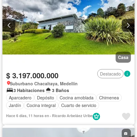
Casa
$ 3.197.000.000
Destacado
Suburbano Chacaltaya, Medellín
3 Habitaciones
3 Baños
Aparcadero
Depósito
Cocina amoblada
Chimenea
Jardín
Cocina integral
Cuarto de servicio
Hace 6 días, 11 horas en - Ricardo Arbeláez Uribe