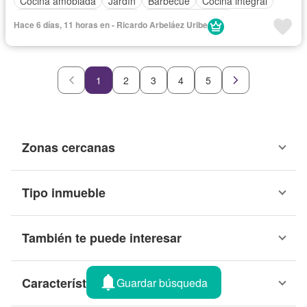
Cocina amoblada
Jardín
Barbecue
Cocina integral
Vista panorámica
Sauna
Seguridad privada
Hace 6 días, 11 horas en - Ricardo Arbeláez Uribe
Cuarto de servicio
Piscina
Agua
1
2
3
4
5
Zonas cercanas
Tipo inmueble
También te puede interesar
Características
Guardar búsqueda