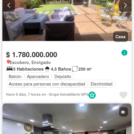
Casa
$ 1.780.000.000
Escobero, Envigado
5 Habitaciones
4,5 Baños
250 m²
Balcón
Aparcadero
Depósito
Acceso para personas con discapacidad
Electricidad
Chimenea
Jardín
Cocina integral
Gas natural
Hace 6 días, 7 horas en - Grupo Inmobiliario GPG
Cuarto de servicio
Agua