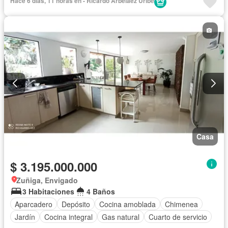
Hace 6 días, 11 horas en - Ricardo Arbeláez Uribe
Casa
$ 3.195.000.000
Zuñiga, Envigado
3 Habitaciones
4 Baños
Aparcadero
Depósito
Cocina amoblada
Chimenea
Jardín
Cocina integral
Gas natural
Cuarto de servicio