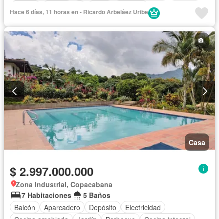
Jacuzzi
Gas natural
Vista panorámica
Hace 6 días, 11 horas en - Ricardo Arbeláez Uribe
Seguridad privada
Cuarto de servicio
Agua
Casa
$ 2.997.000.000
Zona Industrial, Copacabana
7 Habitaciones
5 Baños
Balcón
Aparcadero
Depósito
Electricidad