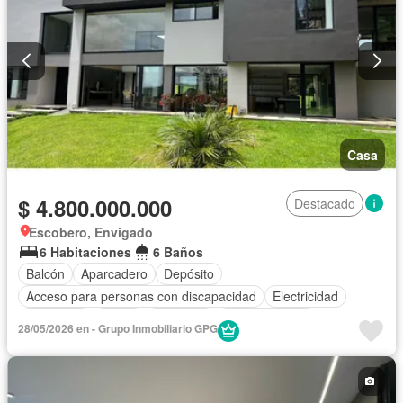
Casa
$ 4.800.000.000
Destacado
Escobero, Envigado
6 Habitaciones
6 Baños
Balcón
Aparcadero
Depósito
Acceso para personas con discapacidad
Electricidad
Chimenea
Jardín
Barbecue
Cocina integral
28/05/2026 en - Grupo Inmobiliario GPG
Gas natural
Vista panorámica
Cuarto de servicio
Cancha de tenis
Patio