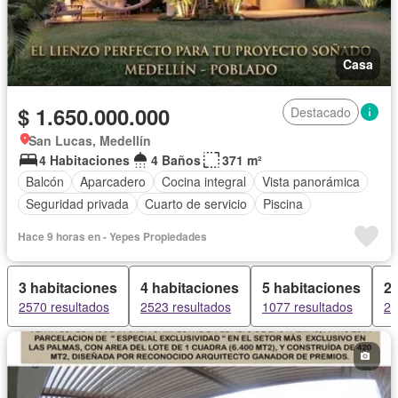
Casa
$ 1.650.000.000
Destacado
San Lucas, Medellín
4 Habitaciones
4 Baños
371 m²
Balcón
Aparcadero
Cocina integral
Vista panorámica
Seguridad privada
Cuarto de servicio
Piscina
Hace 9 horas en - Yepes Propiedades
3 habitaciones
4 habitaciones
5 habitaciones
2 
2570 resultados
2523 resultados
1077 resultados
23