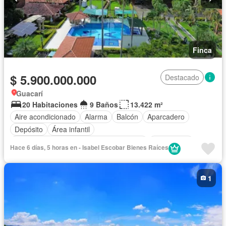
Finca
$ 5.900.000.000
Destacado
Guacarí
20 Habitaciones
9 Baños
13.422 m²
Aire acondicionado
Alarma
Balcón
Aparcadero
Depósito
Área infantil
Acceso para personas con discapacidad
Electricidad
Hace 6 días, 5 horas en - Isabel Escobar Bienes Raíces
Jardín
Barbecue
Cocina integral
Internet
Jacuzzi
Estudio
Vista panorámica
Sauna
Seguridad privada
1
Cuarto de servicio
Piscina
Agua
Patio