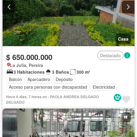
Casa
$ 650.000.000
Destacado
La Julia, Pereira
3 Habitaciones
3 Baños
300 m²
Balcón
Aparcadero
Depósito
Acceso para personas con discapacidad
Electricidad
Jardín
Barbecue
Cocina integral
Internet
Hace 6 días, 7 horas en - PAOLA ANDREA DELGADO
Gas natural
Vista panorámica
Seguridad privada
Agua
DELGADO
Patio