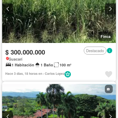
Finca
$ 300.000.000
Destacado
Guacarí
1 Habitación
1 Baño
100 m²
Hace 3 días, 18 horas en - Carlos Lopez