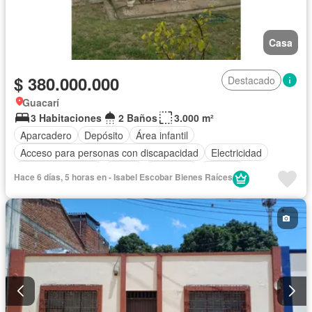
Casa
$ 380.000.000
Destacado
Guacarí
3 Habitaciones
2 Baños
3.000 m²
Aparcadero
Depósito
Área infantil
Acceso para personas con discapacidad
Electricidad
Cocina amoblada
Jardín
Barbecue
Internet
Hace 6 días, 5 horas en - Isabel Escobar Bienes Raíces
Vista panorámica
Agua
Patio