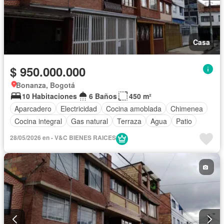
Casa
$ 950.000.000
Bonanza, Bogotá
10 Habitaciones
6 Baños
450 m²
Aparcadero
Electricidad
Cocina amoblada
Chimenea
Cocina integral
Gas natural
Terraza
Agua
Patio
28/05/2026 en - V&C BIENES RAICES