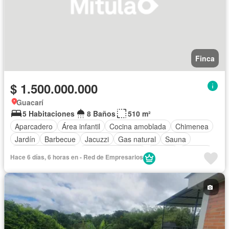
Finca
$ 1.500.000.000
Guacarí
5 Habitaciones
8 Baños
510 m²
Aparcadero
Área infantil
Cocina amoblada
Chimenea
Jardín
Barbecue
Jacuzzi
Gas natural
Sauna
Seguridad privada
Cuarto de servicio
Piscina
Terraza
Hace 6 días, 6 horas en - Red de Empresarios
Tanque de agua