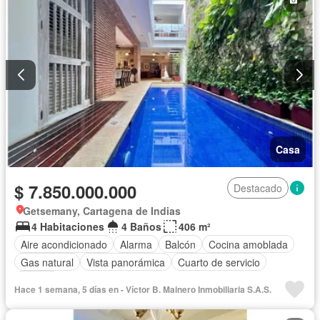
Casa
$ 7.850.000.000
Destacado
Getsemany, Cartagena de Indias
4 Habitaciones
4 Baños
406 m²
Aire acondicionado
Alarma
Balcón
Cocina amoblada
Gas natural
Vista panorámica
Cuarto de servicio
Piscina
Hace 1 semana, 5 días en - Víctor B. Mainero Inmobiliaria S.A.S.