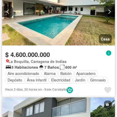
Casa
$ 4.600.000.000
La Boquilla, Cartagena de Indias
5 Habitaciones
7 Baños
600 m²
Aire acondicionado
Alarma
Balcón
Aparcadero
Depósito
Área infantil
Electricidad
Jardín
Gimnasio
Cocina integral
Ascensor
Gas natural
Hace 2 días, 20 horas en - Kate Caraballo
Vista panorámica
Seguridad privada
Cuarto de servicio
Piscina
Agua