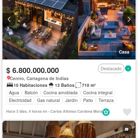
Casa
$ 6.800.000.000
Destacado
Centro, Cartagena de Indias
10 Habitaciones
13 Baños
710 m²
Agua
Balcón
Cocina amoblada
Cocina integral
Electricidad
Gas natural
Jardín
Patio
Terraza
Vista panorámica
Hace 3 días, 4 horas en - Carlos Alfonso Cardona Mora