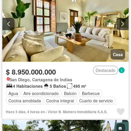
Casa
$ 8.950.000.000
Destacado
San Diego, Cartagena de Indias
4 Habitaciones
5 Baños
495 m²
Agua
Aire acondicionado
Balcón
Barbecue
Cocina amoblada
Cocina integral
Cuarto de servicio
Depósito
Electricidad
Gas natural
Internet
Piscina
Hace 3 días, 4 horas en - Víctor B. Mainero Inmobiliaria S.A.S.
Terraza
Wifi