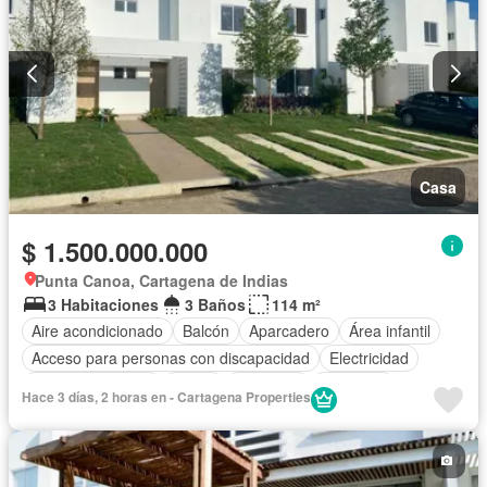
Casa
$ 1.500.000.000
Punta Canoa, Cartagena de Indias
3 Habitaciones
3 Baños
114 m²
Aire acondicionado
Balcón
Aparcadero
Área infantil
Acceso para personas con discapacidad
Electricidad
Cocina amoblada
Jardín
Barbecue
Gimnasio
Hace 3 días, 2 horas en - Cartagena Properties
Cocina integral
Gas natural
Vista panorámica
Seguridad privada
Piscina
Cancha de tenis
Agua
Patio