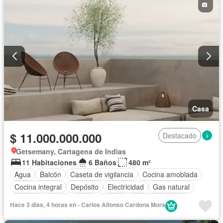
Seguridad privada
Terraza
Wifi
Casa
$ 11.000.000.000
Destacado
Getsemany, Cartagena de Indias
11 Habitaciones
6 Baños
480 m²
Agua
Balcón
Caseta de vigilancia
Cocina amoblada
Cocina integral
Depósito
Electricidad
Gas natural
Internet
Jardín
Patio
Piscina
Tanque de agua
Hace 3 días, 4 horas en - Carlos Alfonso Cardona Mora
Terraza
Wifi