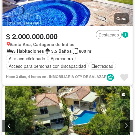
Casa
$ 2.000.000.000
Destacado
Santa Ana, Cartagena de Indias
3 Habitaciones
3,5 Baños
800 m²
Aire acondicionado
Aparcadero
Acceso para personas con discapacidad
Electricidad
Barbecue
Gas natural
Cuarto de servicio
Piscina
Hace 3 días, 4 horas en - INMOBILIARIA OTY DE SALAZAR
Cancha de tenis
Agua