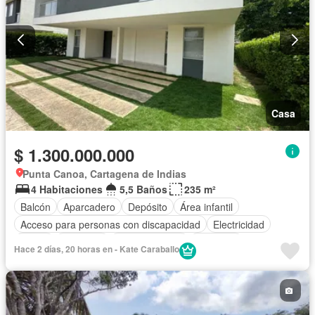
Casa
$ 1.300.000.000
Punta Canoa, Cartagena de Indias
4 Habitaciones
5,5 Baños
235 m²
Balcón
Aparcadero
Depósito
Área infantil
Acceso para personas con discapacidad
Electricidad
Jardín
Gimnasio
Cocina integral
Ascensor
Hace 2 días, 20 horas en - Kate Caraballo
Gas natural
Vista panorámica
Seguridad privada
Cuarto de servicio
Piscina
Agua