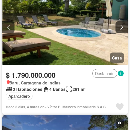
Casa
$ 1.790.000.000
Destacado
Baru, Cartagena de Indias
3 Habitaciones
4 Baños
261 m²
Aparcadero
Hace 3 días, 4 horas en - Víctor B. Mainero Inmobiliaria S.A.S.