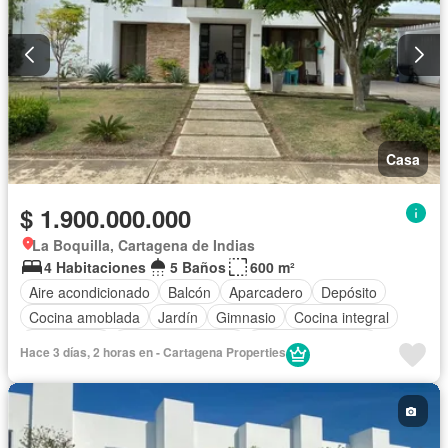
Casa
$ 1.900.000.000
La Boquilla, Cartagena de Indias
4 Habitaciones
5 Baños
600 m²
Aire acondicionado
Balcón
Aparcadero
Depósito
Cocina amoblada
Jardín
Gimnasio
Cocina integral
Gas natural
Seguridad privada
Cuarto de servicio
Hace 3 días, 2 horas en - Cartagena Properties
Cancha de tenis