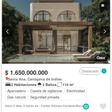
Casa
$ 1.650.000.000
Destacado
Santa Ana, Cartagena de Indias
2 Habitaciones
2 Baños
110 m²
Aparcadero
Caseta de vigilancia
Electricidad
Gas natural
Seguridad privada
Acceso para personas con discapacidad
Agua
Hace 3 días, 4 horas en - Carlos Alfonso Cardona Mora
Aire acondicionado
Alarma
Área infantil
Balcón