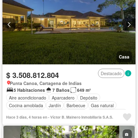
Casa
$ 3.508.812.804
Destacado
Punta Canoa, Cartagena de Indias
5 Habitaciones
7 Baños
649 m²
Aire acondicionado
Aparcadero
Depósito
Cocina amoblada
Jardín
Barbecue
Gas natural
Vista panorámica
Seguridad privada
Cuarto de servicio
Hace 3 días, 4 horas en - Víctor B. Mainero Inmobiliaria S.A.S.
Piscina
Patio