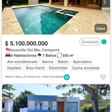
Casa
$ 5.100.000.000
Destacado
Manzanillo Del Mar, Cartagena
5 Habitaciones
7 Baños
555 m²
Aire acondicionado
Alarma
Balcón
Aparcadero
Depósito
Área infantil
Electricidad
Cocina amoblada
Jardín
Gimnasio
Cocina integral
Jacuzzi
Ascensor
Hace 2 días, 23 horas en - Kate Caraballo
Gas natural
Vista panorámica
Seguridad privada
Cuarto de servicio
Piscina
Agua