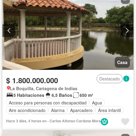
Casa
$ 1.800.000.000
Destacado
La Boquilla, Cartagena de Indias
5 Habitaciones
6,5 Baños
650 m²
Acceso para personas con discapacidad
Agua
Aire acondicionado
Alarma
Aparcadero
Área infantil
Ascensor
Caseta de vigilancia
Cocina amoblada
Hace 3 días, 4 horas en - Carlos Alfonso Cardona Mora
Cocina integral
Cuarto de servicio
Depósito
Electricidad
Estudio
Internet
Jardín
Patio
Piscina