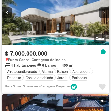
Casa
$ 7.000.000.000
Punta Canoa, Cartagena de Indias
4 Habitaciones
6 Baños
400 m²
Aire acondicionado
Alarma
Balcón
Aparcadero
Depósito
Cocina amoblada
Jardín
Barbecue
Gimnasio
Cocina integral
Jacuzzi
Gas natural
Hace 3 días, 3 horas en - Cartagena Properties
Estudio
Vista panorámica
Seguridad privada
Cuarto de servicio
Piscina
Cancha de tenis
Patio