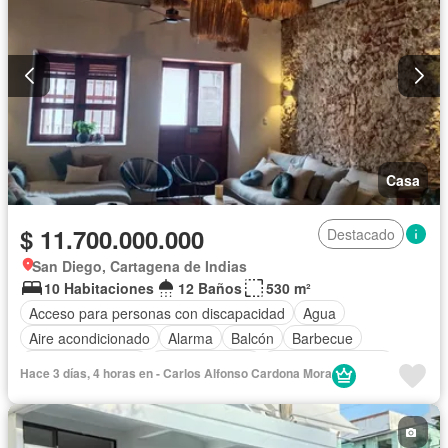
Casa
$ 11.700.000.000
Destacado
San Diego, Cartagena de Indias
10 Habitaciones
12 Baños
530 m²
Acceso para personas con discapacidad
Agua
Aire acondicionado
Alarma
Balcón
Barbecue
Cocina amoblada
Cocina integral
Cuarto de servicio
Hace 3 días, 4 horas en - Carlos Alfonso Cardona Mora
Depósito
Electricidad
Gas natural
Internet
Jacuzzi
Patio
Tanque de agua
Terraza
Wifi