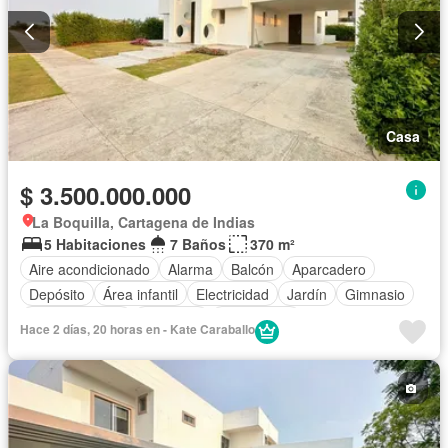
Casa
$ 3.500.000.000
La Boquilla, Cartagena de Indias
5 Habitaciones
7 Baños
370 m²
Aire acondicionado
Alarma
Balcón
Aparcadero
Depósito
Área infantil
Electricidad
Jardín
Gimnasio
Cocina integral
Ascensor
Gas natural
Hace 2 días, 20 horas en - Kate Caraballo
Vista panorámica
Seguridad privada
Cuarto de servicio
Piscina
Agua