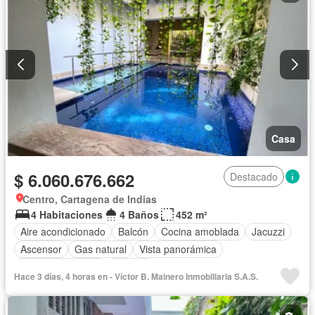
Casa
$ 6.060.676.662
Destacado
Centro, Cartagena de Indias
4 Habitaciones
4 Baños
452 m²
Aire acondicionado
Balcón
Cocina amoblada
Jacuzzi
Ascensor
Gas natural
Vista panorámica
Cuarto de servicio
Piscina
Hace 3 días, 4 horas en - Víctor B. Mainero Inmobiliaria S.A.S.