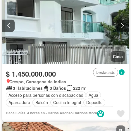
Casa
$ 1.450.000.000
Destacado
Crespo, Cartagena de Indias
3 Habitaciones
3 Baños
222 m²
Acceso para personas con discapacidad
Agua
Aparcadero
Balcón
Cocina integral
Depósito
Electricidad
Gas natural
Internet
Patio
Vigilante
Hace 3 días, 4 horas en - Carlos Alfonso Cardona Mora
Terraza
Wifi