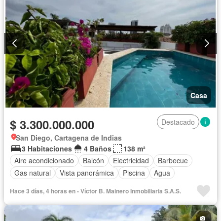
Casa
$ 3.300.000.000
Destacado
San Diego, Cartagena de Indias
3 Habitaciones
4 Baños
138 m²
Aire acondicionado
Balcón
Electricidad
Barbecue
Gas natural
Vista panorámica
Piscina
Agua
Hace 3 días, 4 horas en - Víctor B. Mainero Inmobiliaria S.A.S.