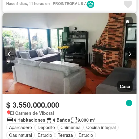
Caseta de vigilancia
Ascensor
Seguridad privada
Hace 5 días, 11 horas en - PROINTEGRAL S A
Casa
$ 3.550.000.000
El Carmen de Viboral
4 Habitaciones
4 Baños
9.000 m²
Aparcadero
Depósito
Chimenea
Cocina integral
Gas natural
Estudio
Terraza
Estudio