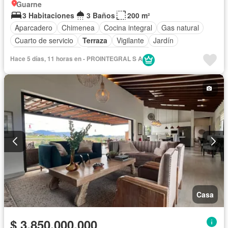
Guarne
3 Habitaciones
3 Baños
200 m²
Aparcadero
Chimenea
Cocina integral
Gas natural
Cuarto de servicio
Terraza
Vigilante
Jardín
Caseta de vigilancia
Seguridad privada
Hace 5 días, 11 horas en - PROINTEGRAL S A
Casa
$ 3.850.000.000