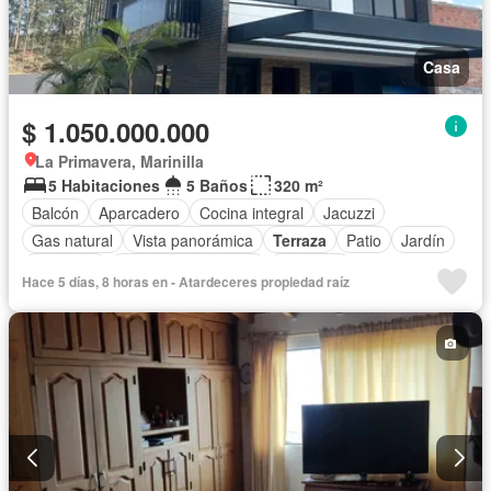
Casa
$ 1.050.000.000
La Primavera, Marinilla
5 Habitaciones
5 Baños
320 m²
Balcón
Aparcadero
Cocina integral
Jacuzzi
Gas natural
Vista panorámica
Terraza
Patio
Jardín
Barbecue
Caseta de vigilancia
Gimnasio
Hace 5 días, 8 horas en - Atardeceres propiedad raíz
Seguridad privada
Cancha de tenis