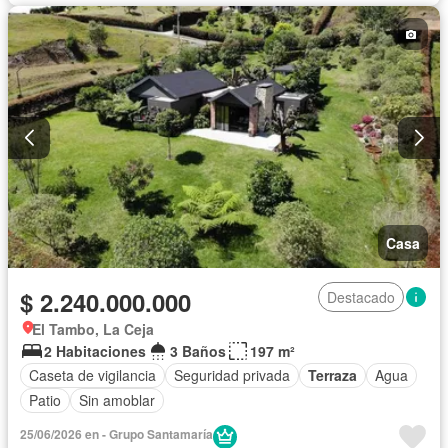
Gimnasio
Estudio
Seguridad privada
Casa
$ 2.240.000.000
Destacado
El Tambo, La Ceja
2 Habitaciones
3 Baños
197 m²
Caseta de vigilancia
Seguridad privada
Terraza
Agua
Patio
Sin amoblar
25/06/2026 en - Grupo Santamaría