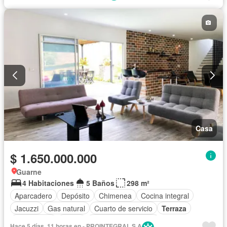
Casa
$ 1.650.000.000
Guarne
4 Habitaciones
5 Baños
298 m²
Aparcadero
Depósito
Chimenea
Cocina integral
Jacuzzi
Gas natural
Cuarto de servicio
Terraza
Área infantil
Jardín
Caseta de vigilancia
Hace 5 días, 11 horas en - PROINTEGRAL S A