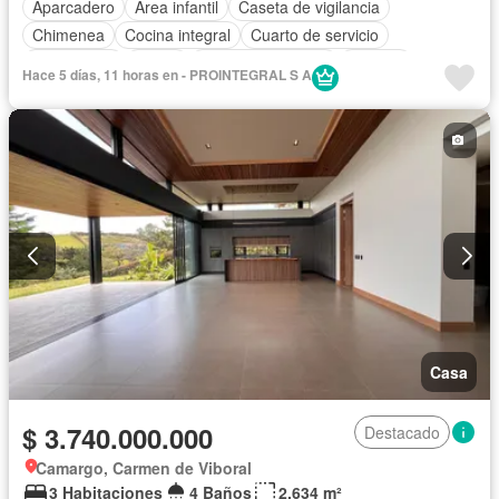
Aparcadero
Área infantil
Caseta de vigilancia
Chimenea
Cocina integral
Cuarto de servicio
Gas natural
Jardín
Seguridad privada
Terraza
Hace 5 días, 11 horas en - PROINTEGRAL S A
Casa
$ 3.740.000.000
Destacado
Camargo, Carmen de Viboral
3 Habitaciones
4 Baños
2.634 m²