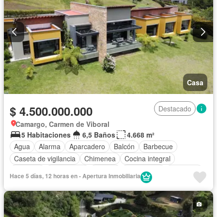
Casa
$ 4.500.000.000
Destacado
Camargo, Carmen de Viboral
5 Habitaciones
6,5 Baños
4.668 m²
Agua
Alarma
Aparcadero
Balcón
Barbecue
Caseta de vigilancia
Chimenea
Cocina integral
Depósito
Electricidad
Estudio
Gas natural
Gimnasio
Hace 5 días, 12 horas en - Apertura Inmobiliaria
Internet
Jardín
Estudio
Patio
Vigilante
Seguridad privada
Tanque de agua
Terraza
Vista panorámica
Wifi