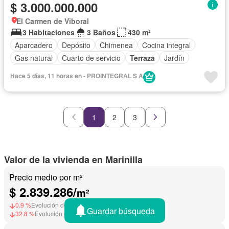
$ 3.000.000.000
El Carmen de Viboral
3 Habitaciones
3 Baños
430 m²
Aparcadero
Depósito
Chimenea
Cocina integral
Gas natural
Cuarto de servicio
Terraza
Jardín
Caseta de vigilancia
Gimnasio
Estudio
Hace 5 días, 11 horas en - PROINTEGRAL S A
Seguridad privada
1
2
3
Valor de la vivienda en Marinilla
Precio medio por m²
$ 2.839.286/
m²
0.9 %
Evolución de precios en Junio 2026
Guardar búsqueda
32.8 %
Evolución de precios en Julio 2025