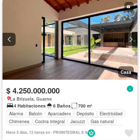
Casa
$ 4.250.000.000
La Brizuela, Guarne
4 Habitaciones
6 Baños
700 m²
Alarma
Balcón
Aparcadero
Depósito
Electricidad
Chimenea
Cocina integral
Jacuzzi
Gas natural
Vista panorámica
Cuarto de servicio
Terraza
Agua
Hace 5 días, 12 horas en - PROINTEGRAL S A
Área infantil
Jardín
Barbecue
Caseta de vigilancia