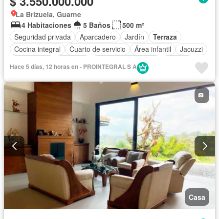
$ 3.550.000.000
La Brizuela, Guarne
4 Habitaciones
5 Baños
500 m²
Seguridad privada
Aparcadero
Jardín
Terraza
Cocina integral
Cuarto de servicio
Área infantil
Jacuzzi
Gas natural
Depósito
Caseta de vigilancia
Estudio
Hace 5 días, 12 horas en - PROINTEGRAL S A
Casa