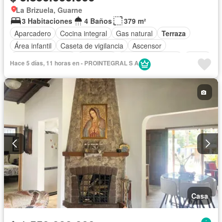
La Brizuela, Guarne
3 Habitaciones
4 Baños
379 m²
Aparcadero
Cocina integral
Gas natural
Terraza
Área infantil
Caseta de vigilancia
Ascensor
Seguridad privada
Chimenea
Cuarto de servicio
Jardín
Hace 5 días, 11 horas en - PROINTEGRAL S A
Estudio
Casa