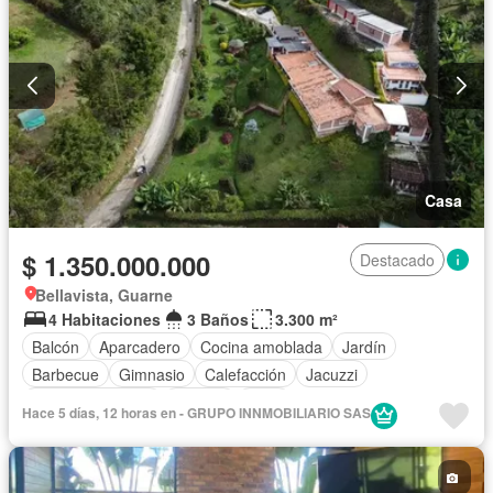
Casa
$ 1.350.000.000
Destacado
Bellavista, Guarne
4 Habitaciones
3 Baños
3.300 m²
Balcón
Aparcadero
Cocina amoblada
Jardín
Barbecue
Gimnasio
Calefacción
Jacuzzi
Vista panorámica
Terraza
Patio
Hace 5 días, 12 horas en - GRUPO INNMOBILIARIO SAS
Completamente amoblado