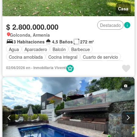
Casa
$ 2.800.000.000
Destacado
Golconda, Armenia
3 Habitaciones
4,5 Baños
272 m²
Agua
Aparcadero
Balcón
Barbecue
Cocina amoblada
Cocina integral
Cuarto de servicio
Depósito
Electricidad
Estudio
Gas natural
Internet
02/06/2026 en - Inmobiliaria Viventi
Jacuzzi
Jardín
Piscina
Seguridad privada
Tanque de agua
Terraza
Vista panorámica
Wifi