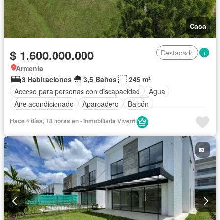
Casa
$ 1.600.000.000
Destacado
Armenia
3 Habitaciones
3,5 Baños
245 m²
Acceso para personas con discapacidad
Agua
Aire acondicionado
Aparcadero
Balcón
Caseta de vigilancia
Cocina amoblada
Cuarto de servicio
Hace 4 días, 18 horas en - Inmobiliaria Viventi
Depósito
Electricidad
Gas natural
Internet
Jacuzzi
Jardín
Estudio
Vigilante
Seguridad privada
Terraza
Vista panorámica
Wifi