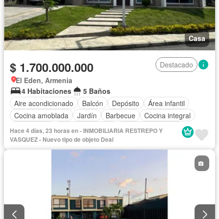
Casa
$ 1.700.000.000
Destacado
El Eden, Armenia
4 Habitaciones
5 Baños
Aire acondicionado
Balcón
Depósito
Área infantil
Cocina amoblada
Jardín
Barbecue
Cocina integral
Gas natural
Vista panorámica
Seguridad privada
Hace 4 días, 23 horas en - INMOBILIARIA RESTREPO Y
Cuarto de servicio
Piscina
Patio
VASQUEZ - Nuevo tipo de objeto Deal