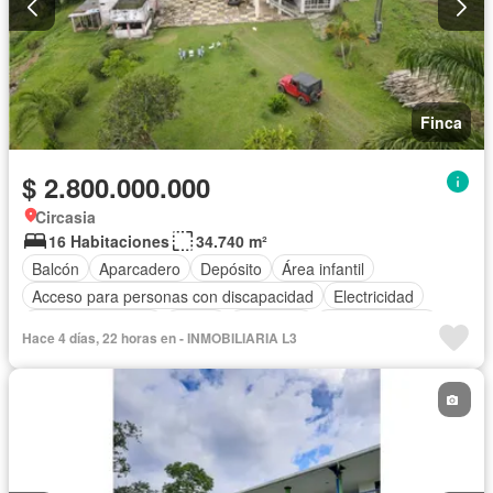
Finca
$ 2.800.000.000
Circasia
16 Habitaciones
34.740 m²
Balcón
Aparcadero
Depósito
Área infantil
Acceso para personas con discapacidad
Electricidad
Cocina amoblada
Jardín
Barbecue
Cocina integral
Hace 4 días, 22 horas en - INMOBILIARIA L3
Vista panorámica
Cuarto de servicio
Agua
Patio