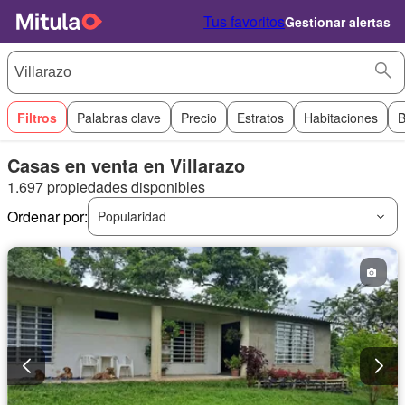
Tus favoritos
Gestionar alertas
Filtros
Palabras clave
Precio
Estratos
Habitaciones
B
Casas en venta en Villarazo
1.697 propiedades disponibles
Ordenar por:
Popularidad