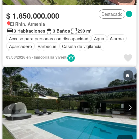
$ 1.850.000.000
Destacado
El Rhin, Armenia
3 Habitaciones
3 Baños
290 m²
Acceso para personas con discapacidad
Agua
Alarma
Aparcadero
Barbecue
Caseta de vigilancia
Cocina integral
Cuarto de servicio
Depósito
03/03/2026 en - Inmobiliaria Viventi
Electricidad
Estudio
Gas natural
Internet
Jacuzzi
Jardín
Estudio
Piscina
Vigilante
Seguridad privada
Terraza
Vista panorámica