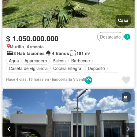
Casa
$ 1.050.000.000
Destacado
Murillo, Armenia
3 Habitaciones
4 Baños
181 m²
Agua
Aparcadero
Balcón
Barbecue
Caseta de vigilancia
Cocina integral
Depósito
Electricidad
Estudio
Gas natural
Internet
Jardín
Hace 4 días, 16 horas en - Inmobiliaria Viventi
Estudio
Piscina
Seguridad privada
Tanque de agua
Terraza
Vista panorámica
Wifi