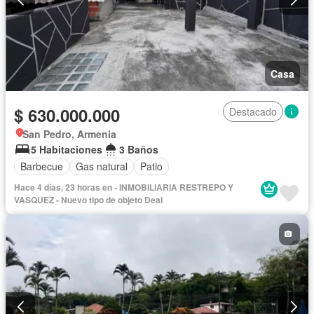
Casa
$ 630.000.000
Destacado
San Pedro, Armenia
5 Habitaciones
3 Baños
Barbecue
Gas natural
Patio
Hace 4 días, 23 horas en - INMOBILIARIA RESTREPO Y
VASQUEZ - Nuevo tipo de objeto Deal