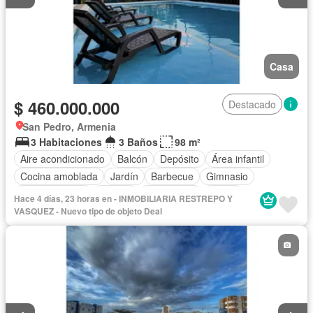
Casa
$ 460.000.000
Destacado
San Pedro, Armenia
3 Habitaciones
3 Baños
98 m²
Aire acondicionado
Balcón
Depósito
Área infantil
Cocina amoblada
Jardín
Barbecue
Gimnasio
Cocina integral
Jacuzzi
Gas natural
Sauna
Hace 4 días, 23 horas en - INMOBILIARIA RESTREPO Y
Seguridad privada
Cuarto de servicio
Piscina
Patio
VASQUEZ - Nuevo tipo de objeto Deal