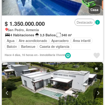
Casa
$ 1.350.000.000
Destacado
San Pedro, Armenia
4 Habitaciones
3,5 Baños
340 m²
Agua
Aire acondicionado
Aparcadero
Área infantil
Balcón
Barbecue
Caseta de vigilancia
Cocina amoblada
Cocina integral
Cuarto de servicio
Hace 4 días, 16 horas en - Inmobiliaria Viventi
Depósito
Electricidad
Estudio
Gas natural
Internet
Jacuzzi
Jardín
Estudio
Piscina
Vigilante
Seguridad privada
Terraza
Vista panorámica
Wifi