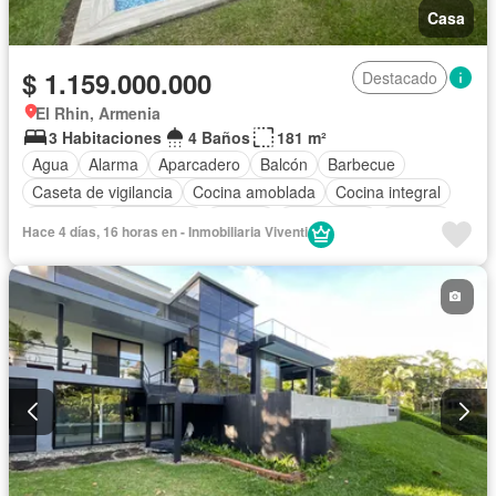
Casa
$ 1.159.000.000
Destacado
El Rhin, Armenia
3 Habitaciones
4 Baños
181 m²
Agua
Alarma
Aparcadero
Balcón
Barbecue
Caseta de vigilancia
Cocina amoblada
Cocina integral
Depósito
Electricidad
Estudio
Gas natural
Internet
Hace 4 días, 16 horas en - Inmobiliaria Viventi
Jacuzzi
Jardín
Estudio
Piscina
Vigilante
Seguridad privada
Terraza
Vista panorámica
Wifi