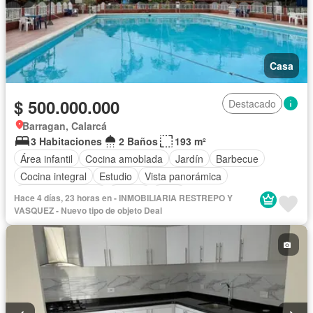
Casa
$ 500.000.000
Destacado
Barragan, Calarcá
3 Habitaciones
2 Baños
193 m²
Área infantil
Cocina amoblada
Jardín
Barbecue
Cocina integral
Estudio
Vista panorámica
Seguridad privada
Piscina
Patio
Hace 4 días, 23 horas en - INMOBILIARIA RESTREPO Y
VASQUEZ - Nuevo tipo de objeto Deal