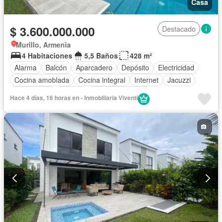
Casa
$ 3.600.000.000
Destacado
Murillo, Armenia
4 Habitaciones
5,5 Baños
428 m²
Alarma
Balcón
Aparcadero
Depósito
Electricidad
Cocina amoblada
Cocina integral
Internet
Jacuzzi
Gas natural
Estudio
Vista panorámica
Hace 4 días, 16 horas en - Inmobiliaria Viventi
Cuarto de servicio
Terraza
Agua
Tanque de agua
Patio
Vigilante
Acceso para personas con discapacidad
Jardín
Barbecue
Estudio
Seguridad privada
Piscina