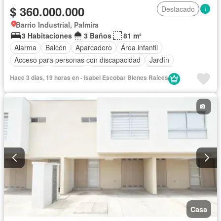
$ 360.000.000
Destacado
Barrio Industrial, Palmira
3 Habitaciones
3 Baños
81 m²
Alarma
Balcón
Aparcadero
Área infantil
Acceso para personas con discapacidad
Jardín
Barbecue
Gimnasio
Cocina integral
Internet
Hace 3 días, 19 horas en - Isabel Escobar Bienes Raíces
Ascensor
Gas natural
Seguridad privada
Piscina
Agua
Patio
Casa