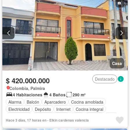
Casa
$ 420.000.000
Destacado
Colombia, Palmira
4 Habitaciones
4 Baños
290 m²
Alarma
Balcón
Aparcadero
Cocina amoblada
Electricidad
Depósito
Internet
Cocina integral
Gas natural
Vista panorámica
Agua
Terraza
Patio
Hace 3 días, 17 horas en - Elkin cardenas valencia
Vigilante
Barbecue