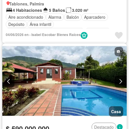
Tablones, Palmira
4 Habitaciones
5 Baños
3.020 m²
Aire acondicionado
Alarma
Balcón
Aparcadero
Depósito
Área infantil
Acceso para personas con discapacidad
Electricidad
04/06/2026 en - Isabel Escobar Bienes Raíces
Jardín
Barbecue
Cocina integral
Internet
Estudio
Vista panorámica
Seguridad privada
Agua
Patio
Casa
$ 590.000.000
Destacado