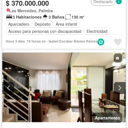
$ 370.000.000
Destacado
Las Mercedes, Palmira
3 Habitaciones
3 Baños
130 m²
Aparcadero
Depósito
Área infantil
Acceso para personas con discapacidad
Electricidad
Jardín
Barbecue
Gimnasio
Cocina integral
Internet
Hace 3 días, 19 horas en - Isabel Escobar Bienes Raíces
Gas natural
Estudio
Seguridad privada
Piscina
Agua
Patio
Apartamento