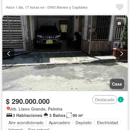
Jardín
Gas natural
Piscina
Agua
Patio
Hace 1 día, 17 horas en - DWO Bienes y Capitales
Casa
$ 290.000.000
Destacado
Urb. Llano Grande, Palmira
3 Habitaciones
3 Baños
90 m²
Aire acondicionado
Aparcadero
Depósito
Electricidad
Internet
Gas natural