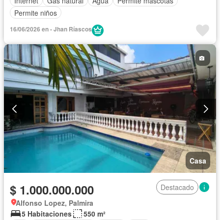
Internet
Gas natural
Agua
Permite mascotas
Permite niños
16/06/2026 en - Jhan Ríascos
Casa
$ 1.000.000.000
Destacado
Alfonso Lopez, Palmira
5 Habitaciones
550 m²