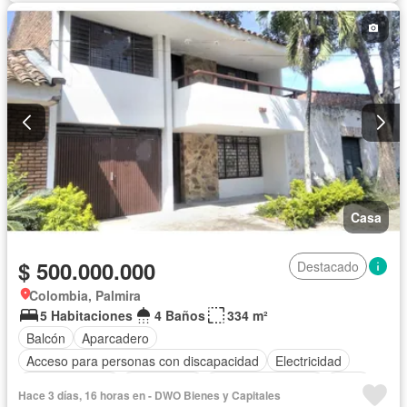
Casa
$ 500.000.000
Destacado
Colombia, Palmira
5 Habitaciones
4 Baños
334 m²
Balcón
Aparcadero
Acceso para personas con discapacidad
Electricidad
Cocina integral
Gas natural
Cuarto de servicio
Agua
Hace 3 días, 16 horas en - DWO Bienes y Capitales
Patio