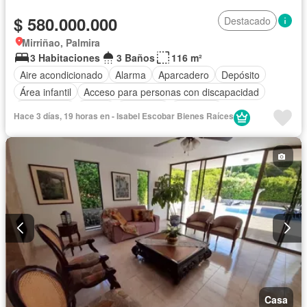
$ 580.000.000
Destacado
Mirriñao, Palmira
3 Habitaciones
3 Baños
116 m²
Aire acondicionado
Alarma
Aparcadero
Depósito
Área infantil
Acceso para personas con discapacidad
Electricidad
Jardín
Barbecue
Gimnasio
Hace 3 días, 19 horas en - Isabel Escobar Bienes Raíces
Cocina integral
Internet
Gas natural
Sauna
Seguridad privada
Piscina
Agua
Patio
Casa