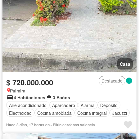
Casa
$ 720.000.000
Destacado
Palmira
4 Habitaciones
3 Baños
Aire acondicionado
Aparcadero
Alarma
Depósito
Electricidad
Cocina amoblada
Cocina integral
Jacuzzi
Vista panorámica
Gas natural
Cuarto de servicio
Patio
Hace 3 días, 17 horas en - Elkin cardenas valencia
Vigilante
Caseta de vigilancia