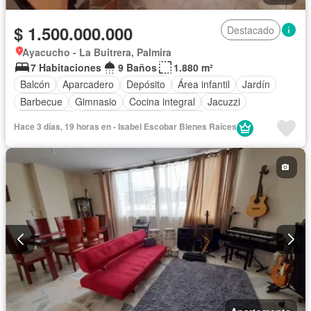
$ 1.500.000.000
Destacado
Ayacucho - La Buitrera, Palmira
7 Habitaciones
9 Baños
1.880 m²
Balcón
Aparcadero
Depósito
Área infantil
Jardín
Barbecue
Gimnasio
Cocina integral
Jacuzzi
Gas natural
Vista panorámica
Sauna
Hace 3 días, 19 horas en - Isabel Escobar Bienes Raíces
Seguridad privada
Cuarto de servicio
Piscina
Cancha de tenis
Patio