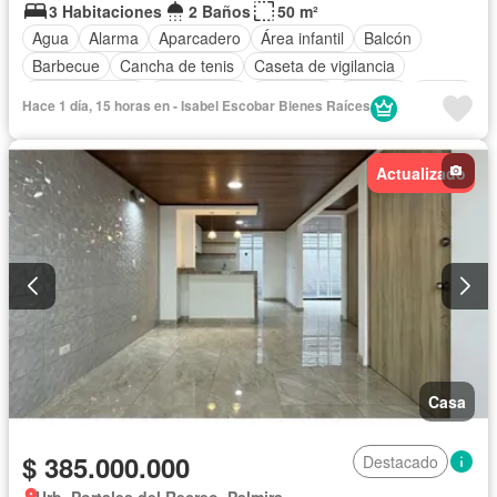
3 Habitaciones
2 Baños
50 m²
Agua
Alarma
Aparcadero
Área infantil
Balcón
Barbecue
Cancha de tenis
Caseta de vigilancia
Cocina integral
Gas natural
Gimnasio
Internet
Jardín
Hace 1 día, 15 horas en - Isabel Escobar Bienes Raíces
Patio
Piscina
Vigilante
Seguridad privada
Tanque de agua
Wifi
Actualizado
Casa
$ 385.000.000
Destacado