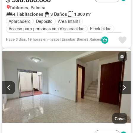
Tablones, Palmira
4 Habitaciones
3 Baños
1.000 m²
Aparcadero
Depósito
Área infantil
Acceso para personas con discapacidad
Electricidad
Cocina amoblada
Jardín
Barbecue
Internet
Jacuzzi
Hace 3 días, 19 horas en - Isabel Escobar Bienes Raíces
Gas natural
Vista panorámica
Piscina
Agua
Patio
Casa