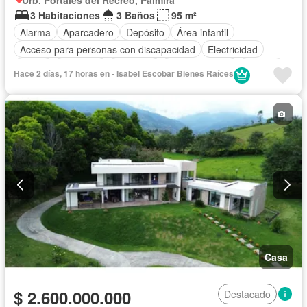
Urb. Portales del Recreo, Palmira
3 Habitaciones
3 Baños
95 m²
Alarma
Aparcadero
Depósito
Área infantil
Acceso para personas con discapacidad
Electricidad
Jardín
Barbecue
Gimnasio
Cocina integral
Internet
Hace 2 días, 17 horas en - Isabel Escobar Bienes Raíces
Gas natural
Seguridad privada
Piscina
Cancha de tenis
Agua
Patio
Casa
$ 2.600.000.000
Destacado