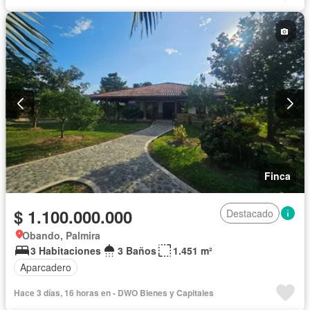
Cocina integral
Internet
Gas natural
Vista panorámica
Seguridad privada
Cuarto de servicio
Piscina
Agua
Patio
Finca
$ 1.100.000.000
Destacado
Obando, Palmira
3 Habitaciones
3 Baños
1.451 m²
Aparcadero
Hace 3 días, 16 horas en - DWO Bienes y Capitales