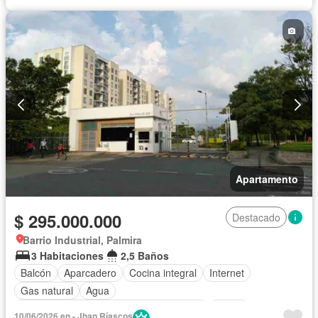
Apartamento
$ 295.000.000
Destacado
Barrio Industrial, Palmira
3 Habitaciones
2,5 Baños
Balcón
Aparcadero
Cocina integral
Internet
Gas natural
Agua
Acceso para personas con discapacidad
Jardín
10/06/2026 en - Jhan Ríascos