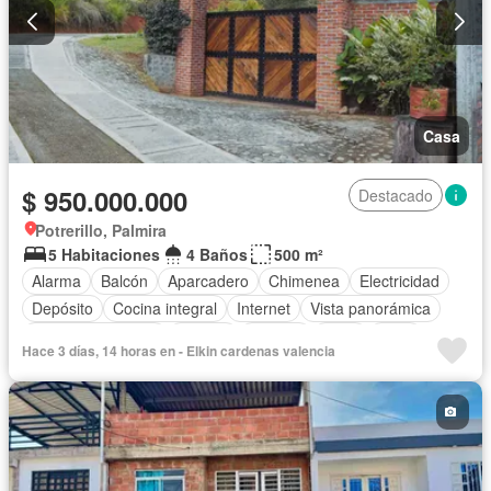
Casa
$ 950.000.000
Destacado
Potrerillo, Palmira
5 Habitaciones
4 Baños
500 m²
Alarma
Balcón
Aparcadero
Chimenea
Electricidad
Depósito
Cocina integral
Internet
Vista panorámica
Cuarto de servicio
Estudio
Terraza
Agua
Patio
Hace 3 días, 14 horas en - Elkin cardenas valencia
Jardín
Vigilante
Área infantil
Estudio
Barbecue