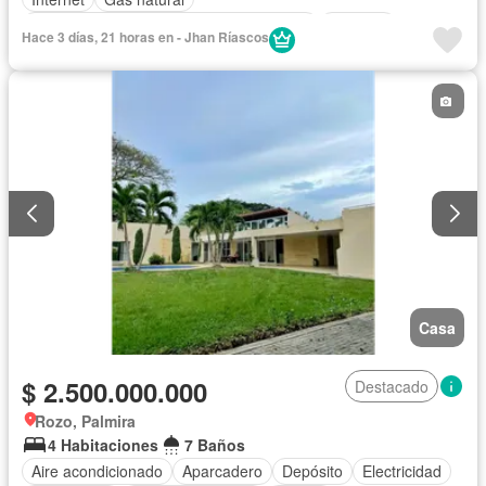
Acceso para personas con discapacidad
Vigilante
Hace 3 días, 21 horas en - Jhan Ríascos
Permite mascotas
Permite niños
Casa
$ 2.500.000.000
Destacado
Rozo, Palmira
4 Habitaciones
7 Baños
Aire acondicionado
Aparcadero
Depósito
Electricidad