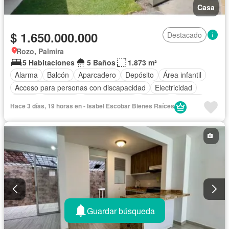
Casa
$ 1.650.000.000
Destacado
Rozo, Palmira
5 Habitaciones
5 Baños
1.873 m²
Alarma
Balcón
Aparcadero
Depósito
Área infantil
Acceso para personas con discapacidad
Electricidad
Jardín
Barbecue
Cocina integral
Internet
Jacuzzi
Hace 3 días, 19 horas en - Isabel Escobar Bienes Raíces
Gas natural
Vista panorámica
Seguridad privada
Cuarto de servicio
Piscina
Agua
Patio
Guardar búsqueda