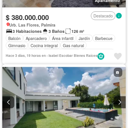
Apartamento
$ 380.000.000
Destacado
Urb. Las Flores, Palmira
3 Habitaciones
3 Baños
126 m²
Balcón
Aparcadero
Área infantil
Jardín
Barbecue
Gimnasio
Cocina integral
Gas natural
Vista panorámica
Seguridad privada
Cancha de tenis
Hace 3 días, 19 horas en - Isabel Escobar Bienes Raíces
Patio