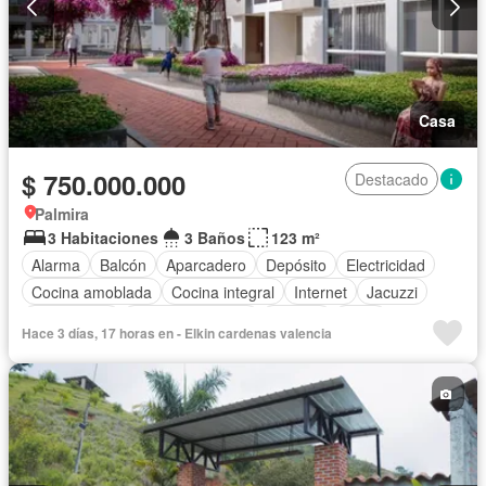
Casa
$ 750.000.000
Destacado
Palmira
3 Habitaciones
3 Baños
123 m²
Alarma
Balcón
Aparcadero
Depósito
Electricidad
Cocina amoblada
Cocina integral
Internet
Jacuzzi
Gas natural
Vista panorámica
Terraza
Agua
Hace 3 días, 17 horas en - Elkin cardenas valencia
Tanque de agua
Patio
Área infantil
Acceso para personas con discapacidad
Jardín
Barbecue
Caseta de vigilancia
Gimnasio
Estudio
Ascensor
Sauna
Seguridad privada
Piscina