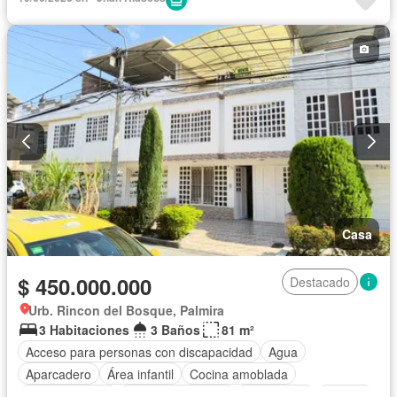
Ascensor
Gimnasio
Caseta de vigilancia
Barbecue
Seguridad privada
Piscina
Wifi
Permite mascotas
Permite niños
Casa
$ 450.000.000
Destacado
Urb. Rincon del Bosque, Palmira
3 Habitaciones
3 Baños
81 m²
Acceso para personas con discapacidad
Agua
Aparcadero
Área infantil
Cocina amoblada
Cocina integral
Cuarto de servicio
Electricidad
Estudio