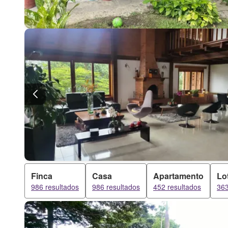
Finca
Casa
Apartamento
Lo
986 resultados
986 resultados
452 resultados
363