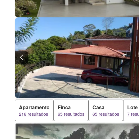
Apartamento
Finca
Casa
Lote
216 resultados
65 resultados
65 resultados
7 res