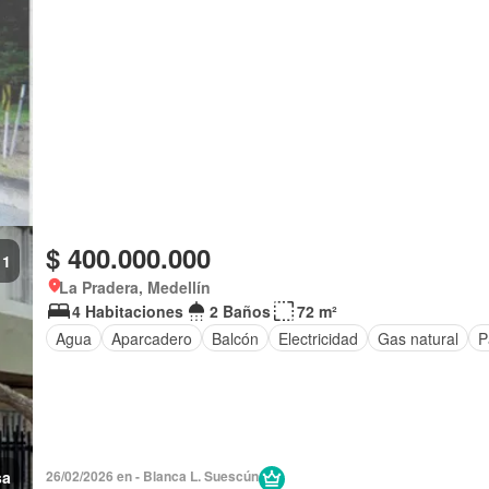
$ 400.000.000
1
La Pradera, Medellín
4 Habitaciones
2 Baños
72 m²
Agua
Aparcadero
Balcón
Electricidad
Gas natural
P
sa
26/02/2026 en - Blanca L. Suescún