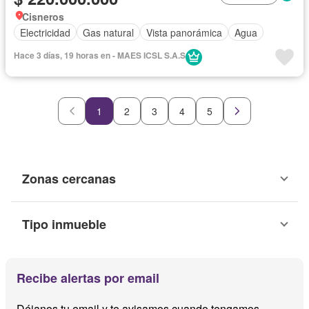
Cisneros
Electricidad
Gas natural
Vista panorámica
Agua
Hace 3 días, 19 horas en - MAES ICSL S.A.S
1
2
3
4
5
Zonas cercanas
Tipo inmueble
Recibe alertas por email
Déjanos tu email y te avisamos cuando tengamos