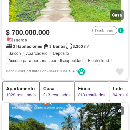
Casa
$ 700.000.000
Destacado
Cisneros
3 Habitaciones
3 Baños
3.300 m²
Balcón
Aparcadero
Depósito
Acceso para personas con discapacidad
Electricidad
Jardín
Cocina integral
Internet
Gas natural
Hace 3 días, 19 horas en - MAES ICSL S.A.S
Vista panorámica
Piscina
Agua
Patio
Apartamento
Casa
Finca
Lote
1029 resultados
213 resultados
213 resultados
94 resul