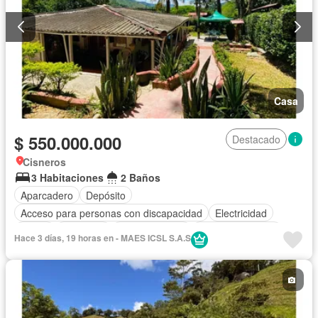
Casa
$ 550.000.000
Destacado
Cisneros
3 Habitaciones
2 Baños
Aparcadero
Depósito
Acceso para personas con discapacidad
Electricidad
Jardín
Barbecue
Cocina integral
Vista panorámica
Hace 3 días, 19 horas en - MAES ICSL S.A.S
Agua