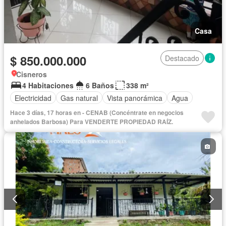
Casa
$ 850.000.000
Destacado
Cisneros
4 Habitaciones
6 Baños
338 m²
Electricidad
Gas natural
Vista panorámica
Agua
Hace 3 días, 17 horas en - CENAB (Concéntrate en negocios
anhelados Barbosa) Para VENDERTE PROPIEDAD RAÍZ.