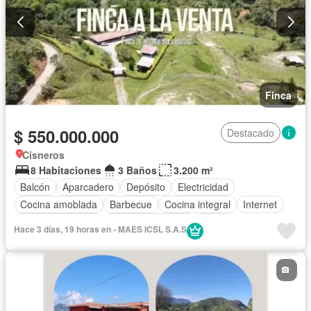
Finca
$ 550.000.000
Destacado
Cisneros
8 Habitaciones
3 Baños
3.200 m²
Balcón
Aparcadero
Depósito
Electricidad
Cocina amoblada
Barbecue
Cocina integral
Internet
Vista panorámica
Cuarto de servicio
Agua
Hace 3 días, 19 horas en - MAES ICSL S.A.S