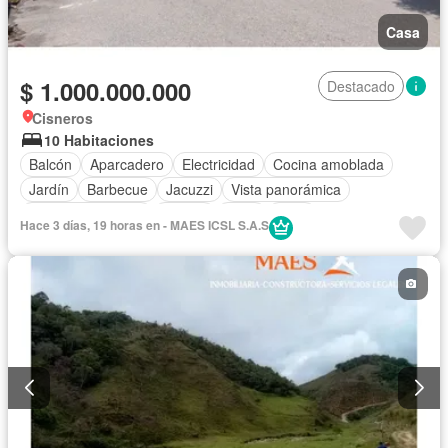
Casa
$ 1.000.000.000
Destacado
Cisneros
10 Habitaciones
Balcón
Aparcadero
Electricidad
Cocina amoblada
Jardín
Barbecue
Jacuzzi
Vista panorámica
Cuarto de servicio
Piscina
Agua
Patio
Hace 3 días, 19 horas en - MAES ICSL S.A.S