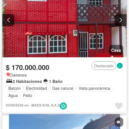
Casa
$ 170.000.000
Destacado
Cisneros
2 Habitaciones
1 Baño
Balcón
Electricidad
Gas natural
Vista panorámica
Agua
Patio
03/06/2026 en - MAES ICSL S.A.S