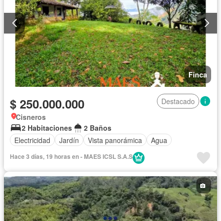
Finca
$ 250.000.000
Destacado
Cisneros
2 Habitaciones
2 Baños
Electricidad
Jardín
Vista panorámica
Agua
Hace 3 días, 19 horas en - MAES ICSL S.A.S