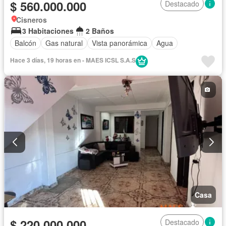
$ 560.000.000
Destacado
Cisneros
3 Habitaciones
2 Baños
Balcón
Gas natural
Vista panorámica
Agua
Hace 3 días, 19 horas en - MAES ICSL S.A.S
Casa
$ 220.000.000
Destacado