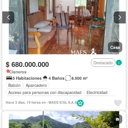
Casa
$ 680.000.000
Destacado
Cisneros
5 Habitaciones
4 Baños
8.000 m²
Balcón
Aparcadero
Acceso para personas con discapacidad
Electricidad
Jardín
Cocina integral
Gas natural
Vista panorámica
Hace 3 días, 19 horas en - MAES ICSL S.A.S
Agua