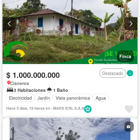
Finca
$ 1.000.000.000
Destacado
Cisneros
3 Habitaciones
1 Baño
Electricidad
Jardín
Vista panorámica
Agua
Hace 3 días, 19 horas en - MAES ICSL S.A.S