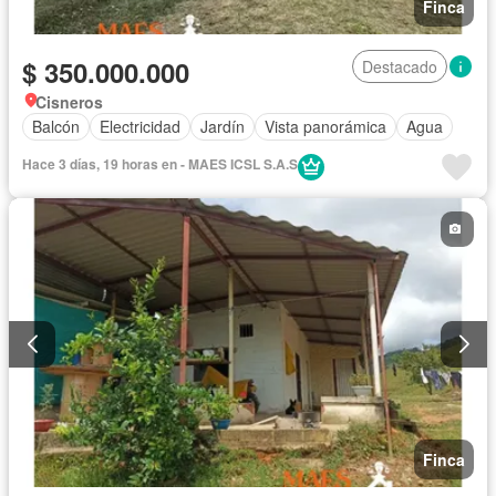
Finca
$ 350.000.000
Destacado
Cisneros
Balcón
Electricidad
Jardín
Vista panorámica
Agua
Hace 3 días, 19 horas en - MAES ICSL S.A.S
Finca