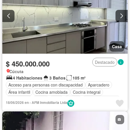
Casa
$ 450.000.000
Destacado
Cúcuta
4 Habitaciones
3 Baños
105 m²
Acceso para personas con discapacidad
Aparcadero
Área infantil
Cocina amoblada
Cocina integral
Gas natural
Jardín
Patio
Piscina
Seguridad privada
18/06/2026 en - AFM Inmobiliaria Ltda
Tanque de agua
Vista panorámica