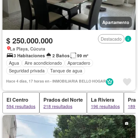
Apartamento
$ 250.000.000
Destacado
La Playa, Cúcuta
3 Habitaciones
2 Baños
99 m²
Agua
Aire acondicionado
Aparcadero
Seguridad privada
Tanque de agua
Hace 4 días, 17 horas en - INMOBILIARIA BELLO HOGAR
El Centro
Prados del Norte
La Riviera
Prad
594 resultados
218 resultados
196 resultados
189 