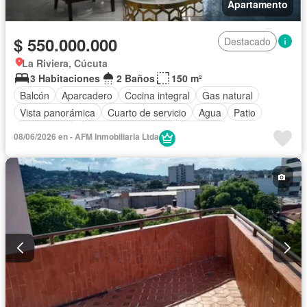
Apartamento
$ 550.000.000
Destacado
La Riviera, Cúcuta
3 Habitaciones
2 Baños
150 m²
Balcón
Aparcadero
Cocina integral
Gas natural
Vista panorámica
Cuarto de servicio
Agua
Patio
Área infantil
Caseta de vigilancia
Ascensor
08/06/2026 en - AFM Inmobiliaria Ltda
Seguridad privada
Piscina