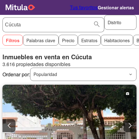
Tus favoritos
Gestionar alertas
Distrito
Filtros
Palabras clave
Precio
Estratos
Habitaciones
B
Inmuebles en venta en Cúcuta
3.616 propiedades disponibles
Ordenar por:
Popularidad