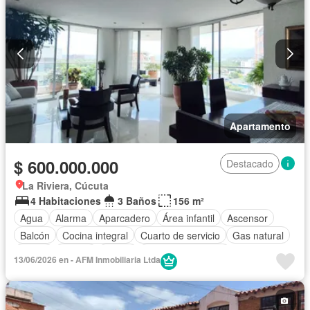
Apartamento
$ 600.000.000
Destacado
La Riviera, Cúcuta
4 Habitaciones
3 Baños
156 m²
Agua
Alarma
Aparcadero
Área infantil
Ascensor
Balcón
Cocina integral
Cuarto de servicio
Gas natural
Jardín
Piscina
Sauna
Seguridad privada
13/06/2026 en - AFM Inmobiliaria Ltda
Tanque de agua
Terraza
Vista panorámica