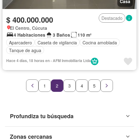
Casa
$ 400.000.000
Destacado
El Centro, Cúcuta
4 Habitaciones
3 Baños
110 m²
Aparcadero
Caseta de vigilancia
Cocina amoblada
Tanque de agua
Hace 4 días, 18 horas en - AFM Inmobiliaria Ltda
1
2
3
4
5
Profundiza tu búsqueda
Zonas cercanas