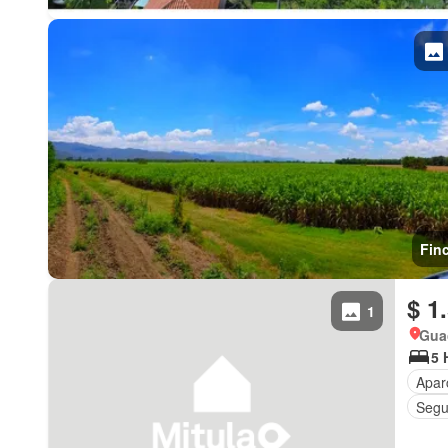
Fin
$ 1
1
Gua
5 
Apar
Segu