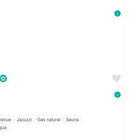
becue
Jacuzzi
Gas natural
Sauna
gua