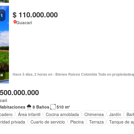
$ 110.000.000
1
Guacarí
ca
Hace 5 días, 2 horas en - Bienes Raices Colombia Todo en propiedades
.500.000.000
carí
Habitaciones
8 Baños
510 m²
cadero
Área infantil
Cocina amoblada
Chimenea
Jardín
Bar
ridad privada
Cuarto de servicio
Piscina
Terraza
Tanque de a