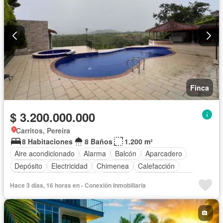
Finca
$ 3.200.000.000
Carritos, Pereira
8 Habitaciones
8 Baños
1.200 m²
Aire acondicionado
Alarma
Balcón
Aparcadero
Depósito
Electricidad
Chimenea
Calefacción
Cocina integral
Internet
Jacuzzi
Cocina amoblada
Hace 3 días, 16 horas en - Conexión Inmobiliaria
Gas natural
Estudio
Vista panorámica
Cuarto de servicio
Terraza
Agua
Tanque de agua
Patio
Área infantil
Vigilante