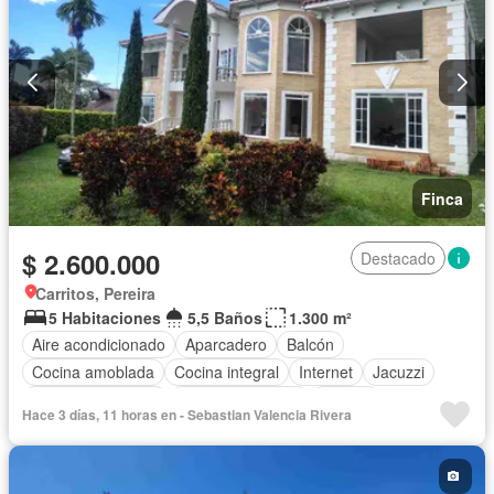
Finca
$ 2.600.000
Destacado
Carritos, Pereira
5 Habitaciones
5,5 Baños
1.300 m²
Aire acondicionado
Aparcadero
Balcón
Cocina amoblada
Cocina integral
Internet
Jacuzzi
Cuarto de servicio
Vista panorámica
Estudio
Hace 3 días, 11 horas en - Sebastian Valencia Rivera
Gas natural
Terraza
Agua
Patio
Jardín
Caseta de vigilancia
Seguridad privada
Piscina
Wifi
Barbecue
Permite mascotas
Permite niños