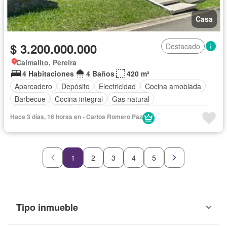
Casa
$ 3.200.000.000
Destacado
Caimalito, Pereira
4 Habitaciones
4 Baños
420 m²
Aparcadero
Depósito
Electricidad
Cocina amoblada
Barbecue
Cocina integral
Gas natural
Vista panorámica
Seguridad privada
Cuarto de servicio
Hace 3 días, 16 horas en - Carlos Romero Paz
Piscina
Agua
1
2
3
4
5
Tipo inmueble