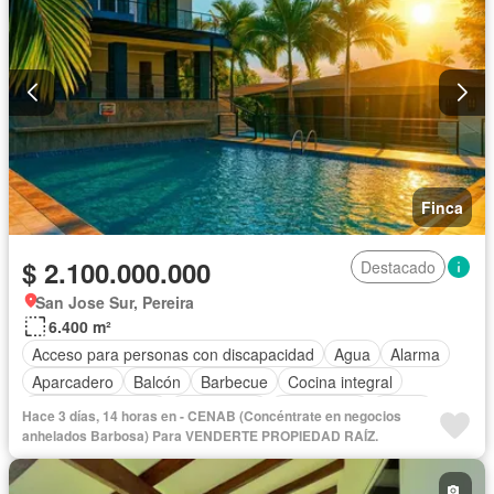
Acceso para personas con discapacidad
Jardín
Barbecue
Gimnasio
Sauna
Seguridad privada
Piscina
Wifi
Caseta de vigilancia
Finca
$ 2.100.000.000
Destacado
San Jose Sur, Pereira
6.400 m²
Acceso para personas con discapacidad
Agua
Alarma
Aparcadero
Balcón
Barbecue
Cocina integral
Cuarto de servicio
Electricidad
Gas natural
Jardín
Hace 3 días, 14 horas en - CENAB (Concéntrate en negocios
Piscina
Vigilante
Vista panorámica
anhelados Barbosa) Para VENDERTE PROPIEDAD RAÍZ.