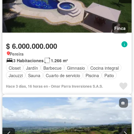
Finca
$ 6.000.000.000
Pereira
3 Habitaciones
1.266 m²
Closet
Jardín
Barbecue
Gimnasio
Cocina integral
Jacuzzi
Sauna
Cuarto de servicio
Piscina
Patio
Hace 3 días, 16 horas en - Omar Parra Inversiones S.A.S.