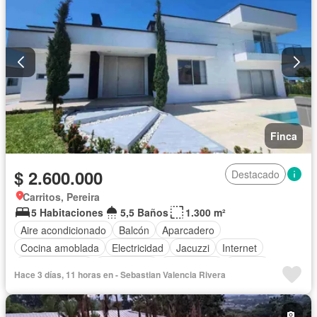
Finca
$ 2.600.000
Destacado
Carritos, Pereira
5 Habitaciones
5,5 Baños
1.300 m²
Aire acondicionado
Balcón
Aparcadero
Cocina amoblada
Electricidad
Jacuzzi
Internet
Cocina integral
Calefacción
Gas natural
Estudio
Hace 3 días, 11 horas en - Sebastian Valencia Rivera
Vista panorámica
Cuarto de servicio
Patio
Tanque de agua
Agua
Terraza
Jardín
Barbecue