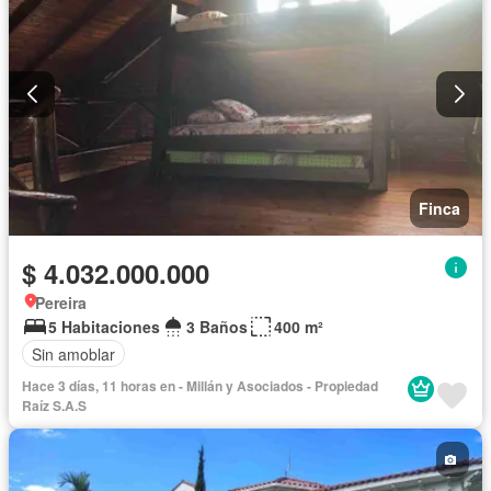
Finca
$ 4.032.000.000
Pereira
5 Habitaciones
3 Baños
400 m²
Sin amoblar
Hace 3 días, 11 horas en - Millán y Asociados - Propiedad
Raíz S.A.S