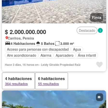
Finca
$ 2.000.000.000
Destacado
Carritos, Pereira
4 Habitaciones
5 Baños
3.000 m²
Acceso para personas con discapacidad
Agua
Aire acondicionado
Alarma
Aparcadero
Área infantil
Barbecue
Calefacción
Chimenea
Cocina integral
Hace 3 días, 16 horas en - Leidy Giraldo Propiedad Raíz
Cuarto de servicio
Depósito
Electricidad
Gas natural
Internet
Jacuzzi
Jardín
Estudio
Patio
Piscina
4 habitaciones
6 habitaciones
Vigilante
Seguridad privada
Tanque de agua
364 resultados
55 resultados
Vista panorámica
Wifi